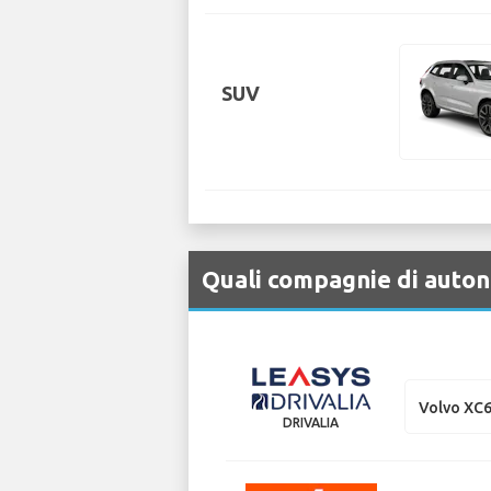
SUV
Quali compagnie di auton
Volvo XC
DRIVALIA