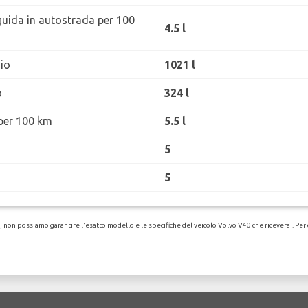
guida in autostrada per 100
4.5 l
io
1021 l
o
324 l
per 100 km
5.5 l
5
5
non possiamo garantire l'esatto modello e le specifiche del veicolo Volvo V40 che riceverai. Per de