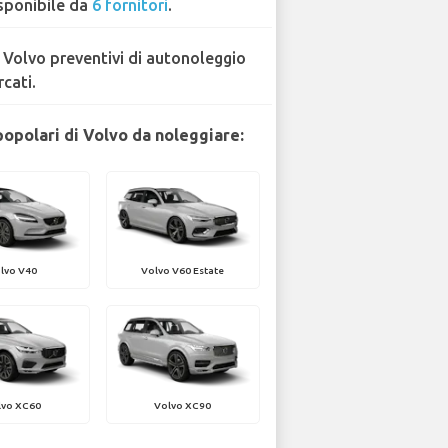
sponibile da
6 fornitori
.
 Volvo preventivi di autonoleggio
rcati.
popolari di Volvo da noleggiare:
lvo V40
Volvo V60 Estate
lvo XC60
Volvo XC90