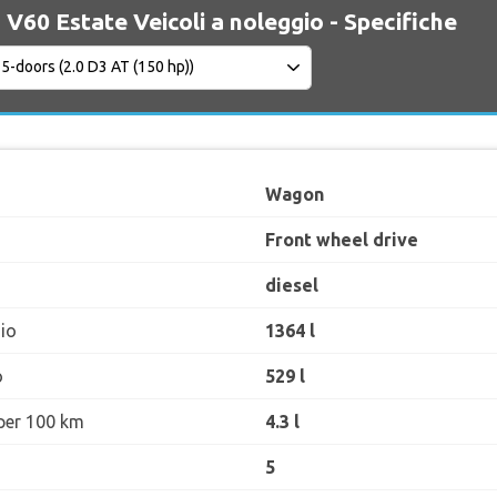
 V60 Estate Veicoli a noleggio - Specifiche
Wagon
Front wheel drive
diesel
io
1364 l
o
529 l
per 100 km
4.3 l
5