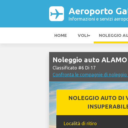
Aeroporto Ga
Informazioni e servizi aeropo
HOME
VOLI
NOLEGGIO A
Noleggio auto ALAMO 
Classificato #6 Di 17
Confronta le compagnie di noleggio
NOLEGGIO AUTO DI 
INSUPERABIL
Località di ritiro