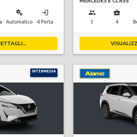
MERCEDES E CLASS
miscellaneous_services
login
group
business_center
a
Automatico
4 Porta
5
4
B
ETTAGLI...
VISUALIZZ
INTERMEDIA