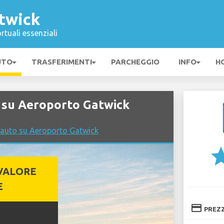
twick
rtuali essenziali
UTO
TRASFERIMENTI
PARCHEGGIO
INFO
H
su Aeroporto Gatwick
 auto su Aeroporto Gatwick
st
VALORE
E
credit_card
PREZ