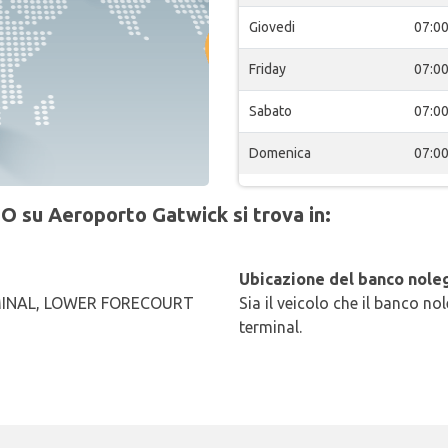
Giovedi
07:0
Friday
07:0
Sabato
07:0
Domenica
07:0
O su Aeroporto Gatwick si trova in:
Ubicazione del banco noleg
INAL, LOWER FORECOURT
Sia il veicolo che il banco no
G
terminal.