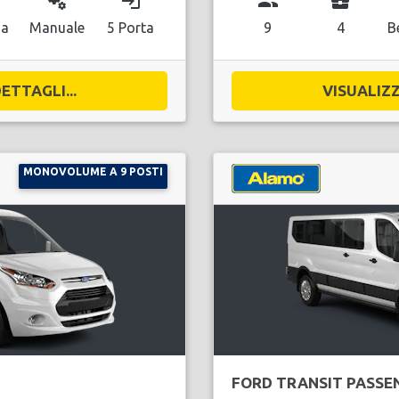
miscellaneous_services
login
group
business_center
na
Manuale
5 Porta
9
4
B
ETTAGLI...
VISUALIZZ
MONOVOLUME A 9 POSTI
FORD TRANSIT PASSE