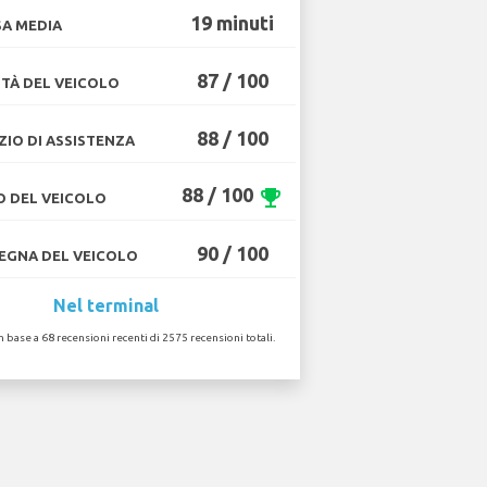
19 minuti
A MEDIA
87 / 100
TÀ DEL VEICOLO
88 / 100
ZIO DI ASSISTENZA
88 / 100
emoji_events
O DEL VEICOLO
90 / 100
GNA DEL VEICOLO
Nel terminal
in base a 68 recensioni recenti di 2575 recensioni totali.