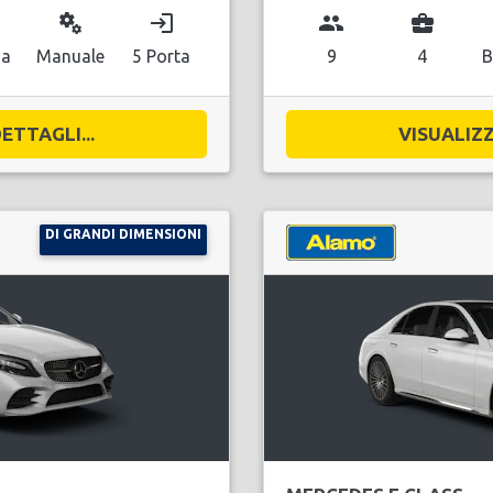
miscellaneous_services
login
group
business_center
na
Manuale
5 Porta
9
4
B
ETTAGLI...
VISUALIZZ
DI GRANDI DIMENSIONI