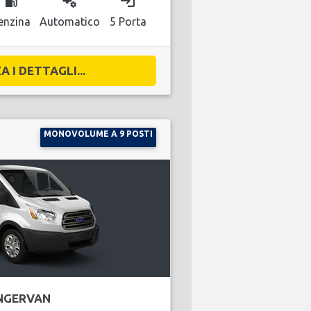
local_gas_station
miscellaneous_services
login
enzina
Automatico
5 Porta
A I DETTAGLI...
MONOVOLUME A 9 POSTI
NGERVAN