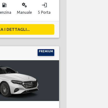
local_gas_station
miscellaneous_services
login
enzina
Manuale
5 Porta
A I DETTAGLI...
PREMIUM