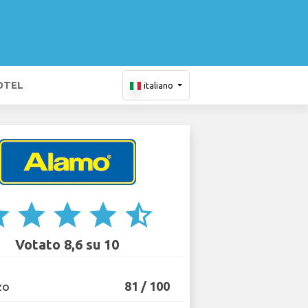
OTEL
italiano
ar
star
star
star
star_half
Votato 8,6 su 10
81 / 100
ZO