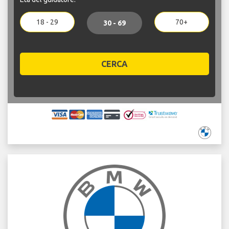
18 - 29
70+
30 - 69
CERCA