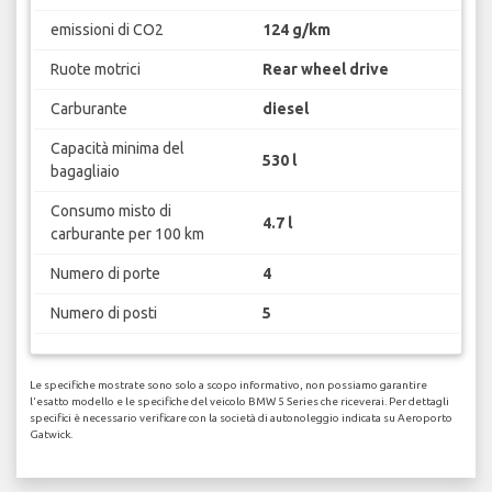
emissioni di CO2
124 g/km
Ruote motrici
Rear wheel drive
Carburante
diesel
Capacità minima del
530 l
bagagliaio
Consumo misto di
4.7 l
carburante per 100 km
Numero di porte
4
Numero di posti
5
Le specifiche mostrate sono solo a scopo informativo, non possiamo garantire
l'esatto modello e le specifiche del veicolo BMW 5 Series che riceverai. Per dettagli
specifici è necessario verificare con la società di autonoleggio indicata su Aeroporto
Gatwick.