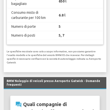
650 l
bagagliaio
Consumo misto di
6.8 l
carburante per 100 km
Numero di porte
5
Numero di posti
5, 7
Le specifiche mostrate sono solo a scopo informativo, non possiamo garantire
l'esatto modello e le specifiche del veicolo BMW X5 che riceverai. Per dettagli
specifici è necessario verificare con la società di autonoleggio indicata su Aeroporto
Gatwick.
BMW Noleggio di veicoli presso Aeroporto Gatwick - Domande
frequenti
question_answer
Quali compagnie di