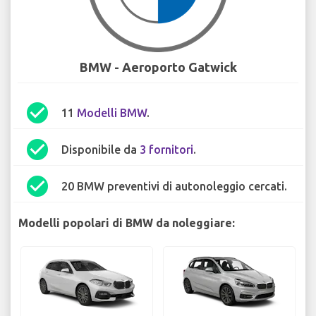
BMW - Aeroporto Gatwick
check_circle
11
Modelli BMW
.
check_circle
Disponibile da
3 fornitori
.
check_circle
20 BMW preventivi di autonoleggio cercati.
Modelli popolari di BMW da noleggiare: