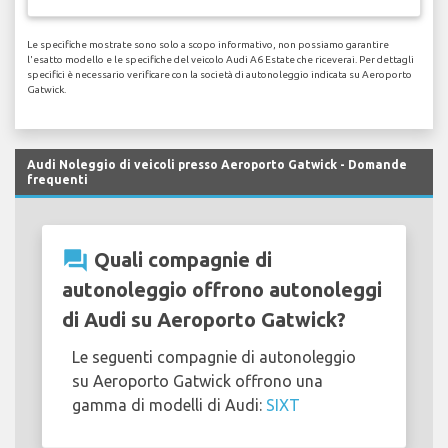
Le specifiche mostrate sono solo a scopo informativo, non possiamo garantire
l'esatto modello e le specifiche del veicolo Audi A6 Estate che riceverai. Per dettagli
specifici è necessario verificare con la società di autonoleggio indicata su Aeroporto
Gatwick.
Audi Noleggio di veicoli presso Aeroporto Gatwick - Domande
frequenti
question_answer
Quali compagnie di
autonoleggio offrono autonoleggi
di Audi su Aeroporto Gatwick?
Le seguenti compagnie di autonoleggio
su Aeroporto Gatwick offrono una
gamma di modelli di Audi:
SIXT