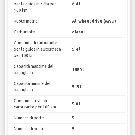
per la guida in città per
6.4 l
100 km
Ruote motrici
All wheel drive (AWD)
Carburante
diesel
Consumo di carburante
per la guida in autostrada
5.4 l
per 100 km
Capacità massima del
1680 l
bagagliaio
Capacità minima del
515 l
bagagliaio
Consumo misto di
5.8 l
carburante per 100 km
Numero di porte
5
Numero di posti
5