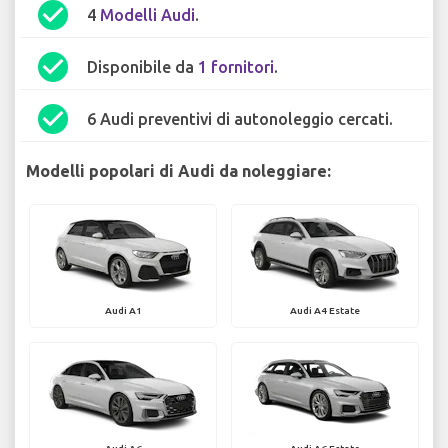
check_circle
4
Modelli Audi
.
check_circle
Disponibile da
1 fornitori
.
check_circle
6 Audi preventivi di autonoleggio cercati.
Modelli popolari di Audi da noleggiare:
Audi A1
Audi A4 Estate