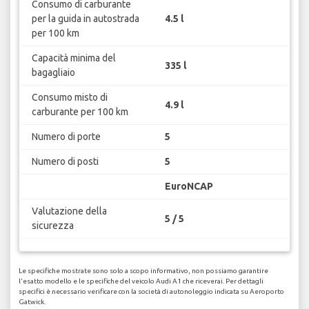
Consumo di carburante
per la guida in autostrada
4.5 l
per 100 km
Capacità minima del
335 l
bagagliaio
Consumo misto di
4.9 l
carburante per 100 km
Numero di porte
5
Numero di posti
5
EuroNCAP
Valutazione della
5 / 5
sicurezza
Le specifiche mostrate sono solo a scopo informativo, non possiamo garantire
l'esatto modello e le specifiche del veicolo Audi A1 che riceverai. Per dettagli
specifici è necessario verificare con la società di autonoleggio indicata su Aeroporto
Gatwick.