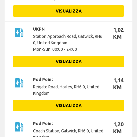
VISUALIZZA
ev_station
UKPN
1,02
KM
Station Approach Road, Gatwick, RH6
0, United Kingdom
Mon-Sun: 00:00 - 24:00
VISUALIZZA
ev_station
Pod Point
1,14
KM
Reigate Road, Horley, RH6 0, United
Kingdom
VISUALIZZA
ev_station
Pod Point
1,20
KM
Coach Station, Gatwick, RH6 0, United