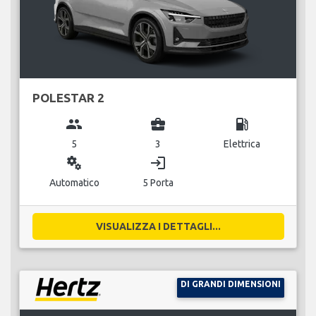
POLESTAR 2
group
business_center
local_gas_station
5
3
Elettrica
miscellaneous_services
login
Automatico
5 Porta
VISUALIZZA I DETTAGLI...
DI GRANDI DIMENSIONI