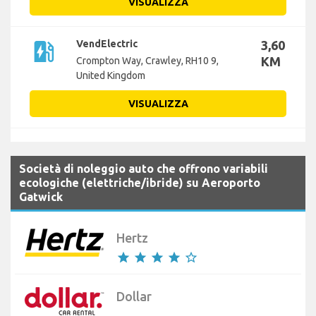
VISUALIZZA
ev_station
VendElectric
3,60
KM
Crompton Way, Crawley, RH10 9,
United Kingdom
VISUALIZZA
Società di noleggio auto che offrono variabili
ecologiche (elettriche/ibride) su Aeroporto
Gatwick
Hertz
star
star
star
star
star_border
Dollar