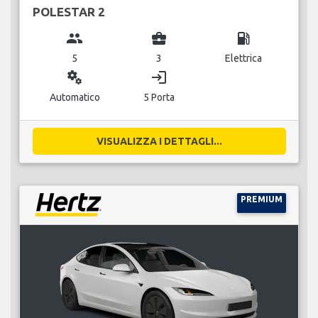
POLESTAR 2
group
business_center
local_gas_station
5
3
Elettrica
miscellaneous_services
login
Automatico
5 Porta
VISUALIZZA I DETTAGLI...
PREMIUM