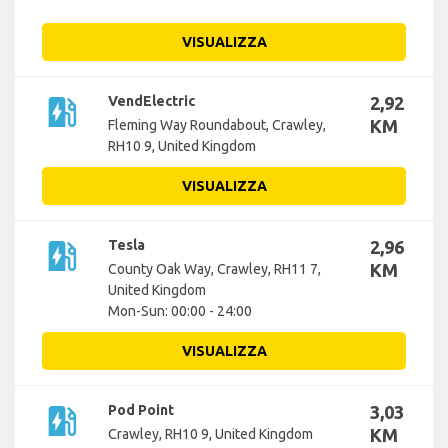
VISUALIZZA
ev_station
VendElectric
2,92
KM
Fleming Way Roundabout, Crawley,
RH10 9, United Kingdom
VISUALIZZA
ev_station
Tesla
2,96
KM
County Oak Way, Crawley, RH11 7,
United Kingdom
Mon-Sun: 00:00 - 24:00
VISUALIZZA
ev_station
Pod Point
3,03
KM
Crawley, RH10 9, United Kingdom