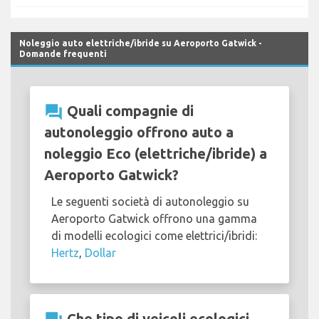
Noleggio auto elettriche/ibride su Aeroporto Gatwick -
Domande frequenti
question_answer
Quali compagnie di
autonoleggio offrono auto a
noleggio Eco (elettriche/ibride) a
Aeroporto Gatwick?
Le seguenti società di autonoleggio su
Aeroporto Gatwick offrono una gamma
di modelli ecologici come elettrici/ibridi:
Hertz
,
Dollar
Che tipo di veicoli ecologici