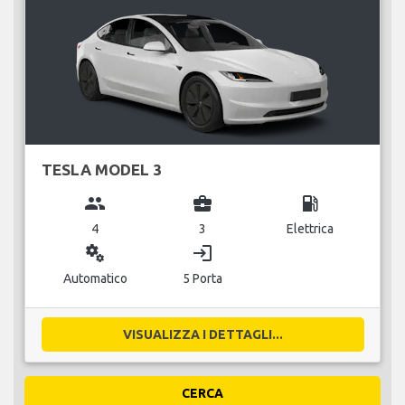
TESLA MODEL 3
group
business_center
local_gas_station
4
3
Elettrica
miscellaneous_services
login
Automatico
5 Porta
VISUALIZZA I DETTAGLI...
CERCA