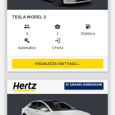
TESLA MODEL 3
group
business_center
local_gas_station
4
3
Elettrica
miscellaneous_services
login
Automatico
5 Porta
VISUALIZZA I DETTAGLI...
DI GRANDI DIMENSIONI