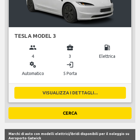
TESLA MODEL 3
group
business_center
local_gas_station
4
3
Elettrica
miscellaneous_services
login
Automatico
5 Porta
VISUALIZZA I DETTAGLI...
CERCA
Marchi di auto con modelli elettrici/ibridi disponibili per il noleggio su
Aeroporto Gatwick