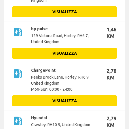
Kingdom
VISUALIZZA
ev_station
bp pulse
1,46
KM
129 Victoria Road, Horley, RH6 7,
United Kingdom
VISUALIZZA
ev_station
ChargePoint
2,78
KM
Peeks Brook Lane, Horley, RH6 9,
United Kingdom
Mon-Sun: 00:00 - 24:00
VISUALIZZA
ev_station
Hyundai
2,79
KM
Crawley, RH10 9, United Kingdom