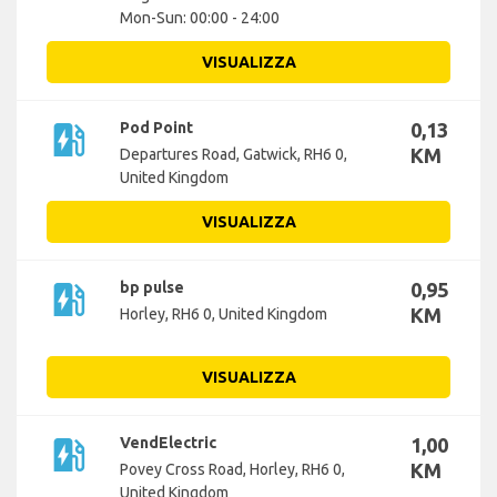
Mon-Sun: 00:00 - 24:00
VISUALIZZA
ev_station
Pod Point
0,13
KM
Departures Road, Gatwick, RH6 0,
United Kingdom
VISUALIZZA
ev_station
bp pulse
0,95
KM
Horley, RH6 0, United Kingdom
VISUALIZZA
ev_station
VendElectric
1,00
KM
Povey Cross Road, Horley, RH6 0,
United Kingdom