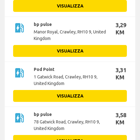
VISUALIZZA
ev_station
bp pulse
3,29
KM
Manor Royal, Crawley, RH10 9, United
Kingdom
VISUALIZZA
ev_station
Pod Point
3,31
KM
1 Gatwick Road, Crawley, RH10 9,
United Kingdom
VISUALIZZA
ev_station
bp pulse
3,58
KM
78 Gatwick Road, Crawley, RH10 9,
United Kingdom