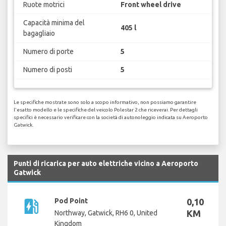
Ruote motrici
Front wheel drive
Capacità minima del
405 l
bagagliaio
Numero di porte
5
Numero di posti
5
Le specifiche mostrate sono solo a scopo informativo, non possiamo garantire
l'esatto modello e le specifiche del veicolo Polestar 2 che riceverai. Per dettagli
specifici è necessario verificare con la società di autonoleggio indicata su Aeroporto
Gatwick.
Punti di ricarica per auto elettriche vicino a Aeroporto
Gatwick
ev_station
Pod Point
0,10
KM
Northway, Gatwick, RH6 0, United
Kingdom