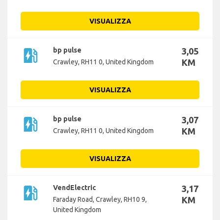
VISUALIZZA
ev_station
bp pulse
3,05
KM
Crawley, RH11 0, United Kingdom
VISUALIZZA
ev_station
bp pulse
3,07
KM
Crawley, RH11 0, United Kingdom
VISUALIZZA
ev_station
VendElectric
3,17
KM
Faraday Road, Crawley, RH10 9,
United Kingdom