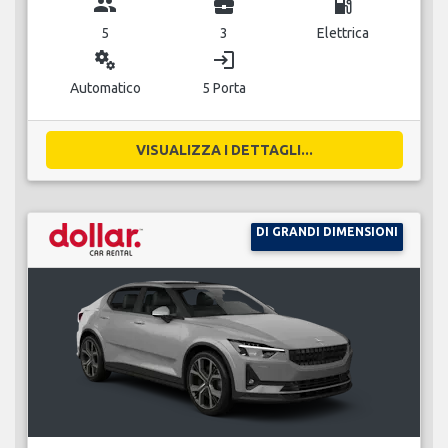
group
business_center
local_gas_station
5
3
Elettrica
miscellaneous_services
login
Automatico
5 Porta
VISUALIZZA I DETTAGLI...
DI GRANDI DIMENSIONI