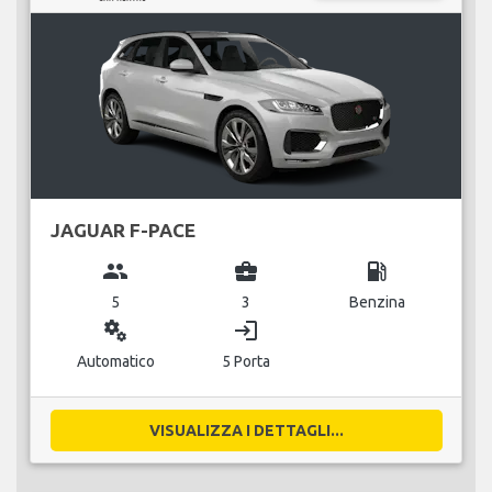
JAGUAR F-PACE
group
business_center
local_gas_station
5
3
Benzina
miscellaneous_services
login
Automatico
5 Porta
VISUALIZZA I DETTAGLI...