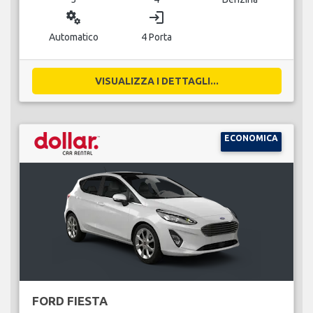
miscellaneous_services
login
Automatico
4 Porta
VISUALIZZA I DETTAGLI...
ECONOMICA
FORD FIESTA