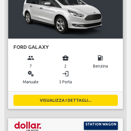
FORD GALAXY
group
business_center
local_gas_station
7
2
Benzina
miscellaneous_services
login
Manuale
5 Porta
VISUALIZZA I DETTAGLI...
STATION WAGON