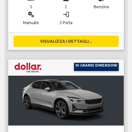
5
2
Benzina
miscellaneous_services
login
Manuale
3 Porta
VISUALIZZA I DETTAGLI...
DI GRANDI DIMENSIONI