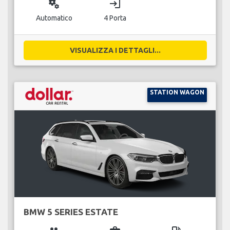
miscellaneous_services
login
Automatico
4 Porta
VISUALIZZA I DETTAGLI...
STATION WAGON
BMW 5 SERIES ESTATE