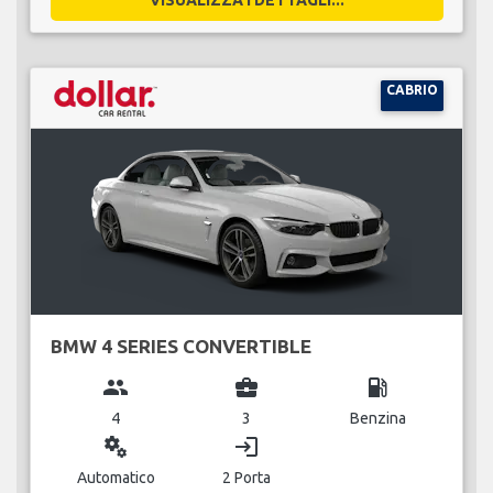
CABRIO
BMW 4 SERIES CONVERTIBLE
group
business_center
local_gas_station
4
3
Benzina
miscellaneous_services
login
Automatico
2 Porta