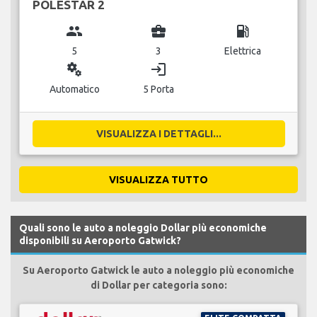
POLESTAR 2
group
business_center
local_gas_station
5
3
Elettrica
miscellaneous_services
login
Automatico
5 Porta
VISUALIZZA I DETTAGLI...
VISUALIZZA TUTTO
Quali sono le auto a noleggio Dollar più economiche
disponibili su Aeroporto Gatwick?
Su Aeroporto Gatwick le auto a noleggio più economiche
di Dollar per categoria sono: