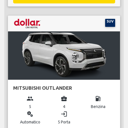
SUV
MITSUBISHI OUTLANDER
group
business_center
local_gas_station
5
4
Benzina
miscellaneous_services
login
Automatico
5 Porta