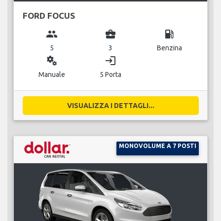
FORD FOCUS
group
business_center
local_gas_station
5
3
Benzina
miscellaneous_services
login
Manuale
5 Porta
VISUALIZZA I DETTAGLI...
MONOVOLUME A 7 POSTI