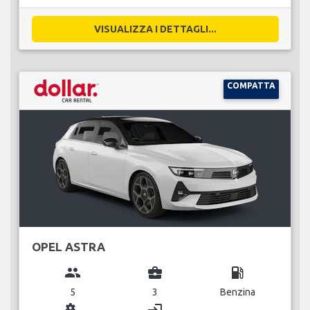
VISUALIZZA I DETTAGLI...
COMPATTA
OPEL ASTRA
group
business_center
local_gas_station
5
3
Benzina