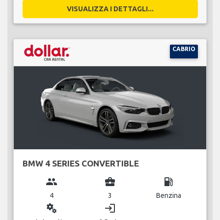
VISUALIZZA I DETTAGLI...
CABRIO
BMW 4 SERIES CONVERTIBLE
group
business_center
local_gas_station
4
3
Benzina
miscellaneous_services
login