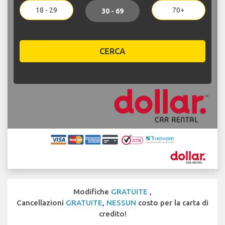
18 - 29
70+
30 - 69
CERCA
Modifiche
GRATUITE
,
Cancellazioni
GRATUITE
,
NESSUN
costo per la carta di
credito!