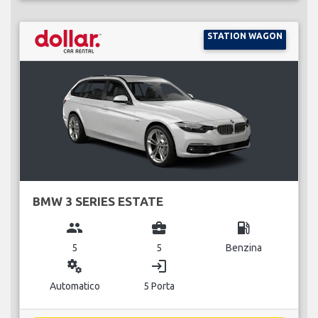
STATION WAGON
BMW 3 SERIES ESTATE
group
business_center
local_gas_station
5
5
Benzina
miscellaneous_services
login
Automatico
5 Porta