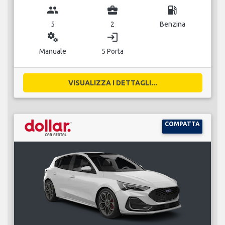
group
business_center
local_gas_station
5
2
Benzina
miscellaneous_services
login
Manuale
5 Porta
VISUALIZZA I DETTAGLI...
COMPATTA