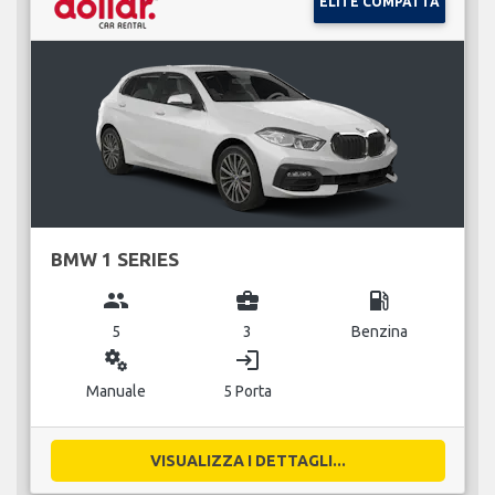
ELITE COMPATTA
BMW 1 SERIES
group
business_center
local_gas_station
5
3
Benzina
miscellaneous_services
login
Manuale
5 Porta
VISUALIZZA I DETTAGLI...