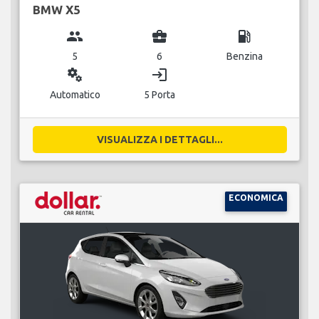
BMW X5
group
business_center
local_gas_station
5
6
Benzina
miscellaneous_services
login
Automatico
5 Porta
VISUALIZZA I DETTAGLI...
ECONOMICA