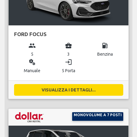
FORD FOCUS
group
business_center
local_gas_station
5
3
Benzina
miscellaneous_services
login
Manuale
5 Porta
VISUALIZZA I DETTAGLI...
MONOVOLUME A 7 POSTI