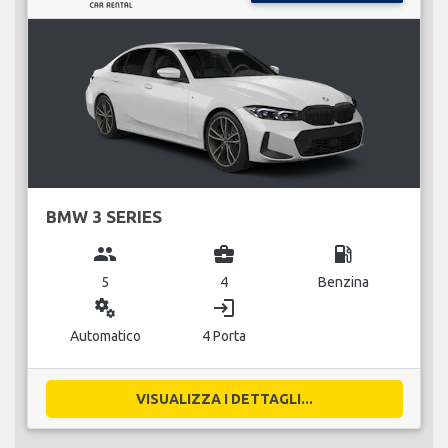
BMW 3 SERIES
group
business_center
local_gas_station
5
4
Benzina
miscellaneous_services
login
Automatico
4 Porta
VISUALIZZA I DETTAGLI...