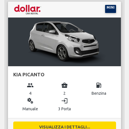
MINI
KIA PICANTO
group
business_center
local_gas_station
4
2
Benzina
miscellaneous_services
login
Manuale
3 Porta
VISUALIZZA I DETTAGLI...