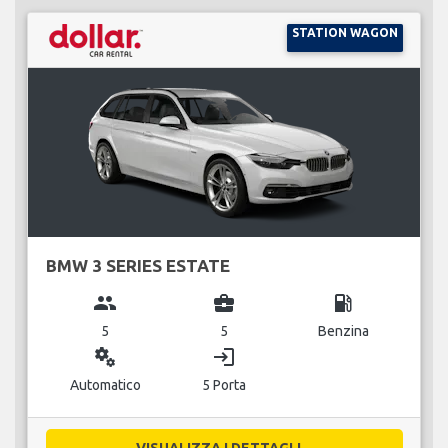
STATION WAGON
BMW 3 SERIES ESTATE
group
business_center
local_gas_station
5
5
Benzina
miscellaneous_services
login
Automatico
5 Porta
VISUALIZZA I DETTAGLI...