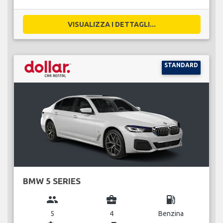
VISUALIZZA I DETTAGLI...
STANDARD
BMW 5 SERIES
group
business_center
local_gas_station
5
4
Benzina