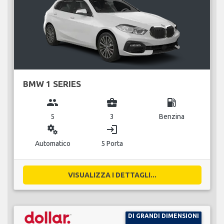
BMW 1 SERIES
group
business_center
local_gas_station
5
3
Benzina
miscellaneous_services
login
Automatico
5 Porta
VISUALIZZA I DETTAGLI...
DI GRANDI DIMENSIONI