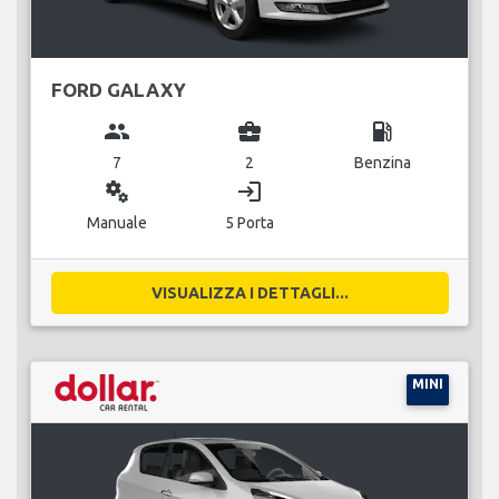
FORD GALAXY
group
business_center
local_gas_station
7
2
Benzina
miscellaneous_services
login
Manuale
5 Porta
VISUALIZZA I DETTAGLI...
MINI