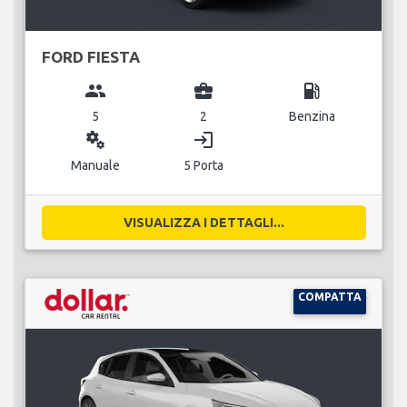
FORD FIESTA
group
business_center
local_gas_station
5
2
Benzina
miscellaneous_services
login
Manuale
5 Porta
VISUALIZZA I DETTAGLI...
COMPATTA