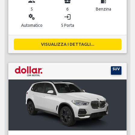
group
business_center
local_gas_station
5
6
Benzina
miscellaneous_services
login
Automatico
5 Porta
VISUALIZZA I DETTAGLI...
SUV