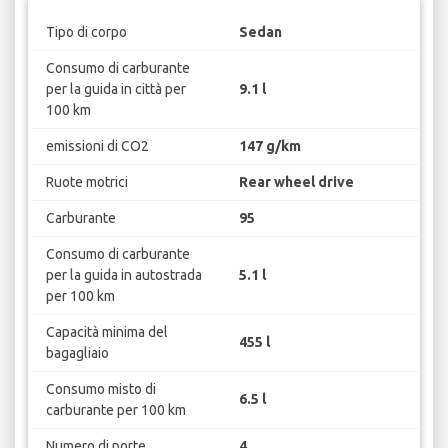
Tipo di corpo
Sedan
Consumo di carburante
per la guida in città per
9.1 l
100 km
emissioni di CO2
147 g/km
Ruote motrici
Rear wheel drive
Carburante
95
Consumo di carburante
per la guida in autostrada
5.1 l
per 100 km
Capacità minima del
455 l
bagagliaio
Consumo misto di
6.5 l
carburante per 100 km
Numero di porte
4