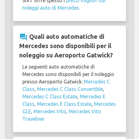
SIXT offre spesso i
prezzi migliori sui
noleggi auto di Mercedes
.
question_answer
Quali auto automatiche di
Mercedes sono disponibili per il
noleggio su Aeroporto Gatwick?
Le seguenti auto automatiche di
Mercedes sono disponibili per il noleggio
presso Aeroporto Gatwick:
Mercedes C
Class
,
Mercedes C Class Convertible
,
Mercedes C Class Estate
,
Mercedes E
Class
,
Mercedes E Class Estate
,
Mercedes
GLE
,
Mercedes Vito
,
Mercedes Vito
Traveliner