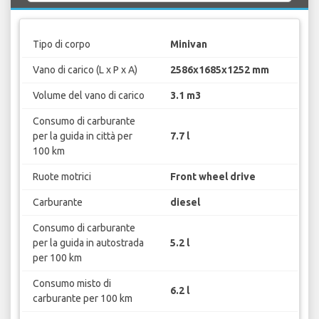
Tipo di corpo
Minivan
Vano di carico (L x P x A)
2586x1685x1252 mm
Volume del vano di carico
3.1 m3
Consumo di carburante
per la guida in città per
7.7 l
100 km
Ruote motrici
Front wheel drive
Carburante
diesel
Consumo di carburante
per la guida in autostrada
5.2 l
per 100 km
Consumo misto di
6.2 l
carburante per 100 km