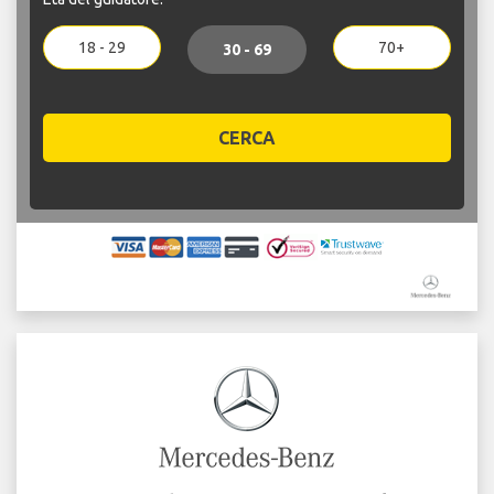
18 - 29
70+
30 - 69
CERCA