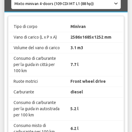
Tipo di corpo
Minivan
Vano di carico (L x P x A)
2586x1685x1252 mm
Volume del vano di carico
3.1 m3
Consumo di carburante
per la guida in città per
7.7 l
100 km
Ruote motrici
Front wheel drive
Carburante
diesel
Consumo di carburante
per la guida in autostrada
5.2 l
per 100 km
Consumo misto di
6.2 l
carburante per 100 km