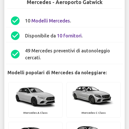
Mercedes - Aeroporto Gatwick
check_circle
10
Modelli Mercedes
.
check_circle
Disponibile da
10 fornitori
.
49 Mercedes preventivi di autonoleggio
check_circle
cercati.
Modelli popolari di Mercedes da noleggiare:
Mercedes A Class
Mercedes C Class