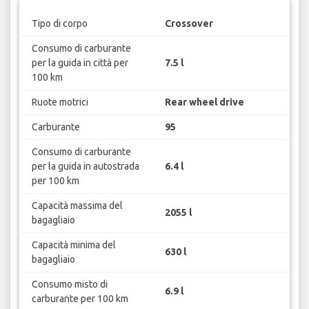
Tipo di corpo
Crossover
Consumo di carburante
per la guida in città per
7.5 l
100 km
Ruote motrici
Rear wheel drive
Carburante
95
Consumo di carburante
per la guida in autostrada
6.4 l
per 100 km
Capacità massima del
2055 l
bagagliaio
Capacità minima del
630 l
bagagliaio
Consumo misto di
6.9 l
carburante per 100 km