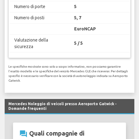
Numero di porte
5
Numero di posti
5, 7
EuroNCAP
Valutazione della
5 / 5
sicurezza
Le specifiche mostrate sono solo a scopo informativo, non possiamo garantire
l'esatto modello e le specifiche del veicolo Mercedes GLE che riceverai. Per dettagli
specifici è necessario verificare con la società di autonoleggio indicata su Aeroporto
Gatwick.
Mercedes Noleggio di veicoli presso Aeroporto Gatwick -
Domande frequenti
question_answer
Quali compagnie di