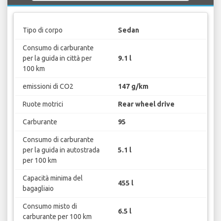
Tipo di corpo
Sedan
Consumo di carburante
per la guida in città per
9.1 l
100 km
emissioni di CO2
147 g/km
Ruote motrici
Rear wheel drive
Carburante
95
Consumo di carburante
per la guida in autostrada
5.1 l
per 100 km
Capacità minima del
455 l
bagagliaio
Consumo misto di
6.5 l
carburante per 100 km