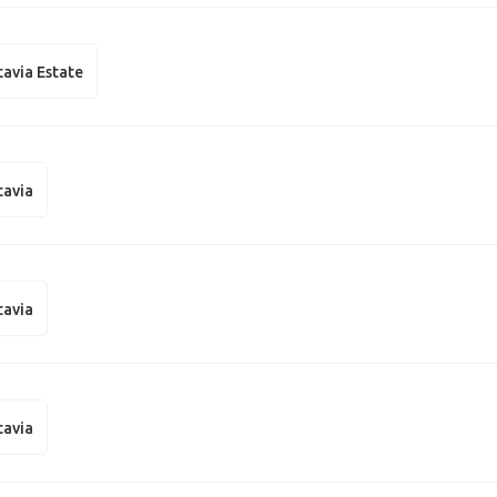
avia Estate
tavia
tavia
tavia