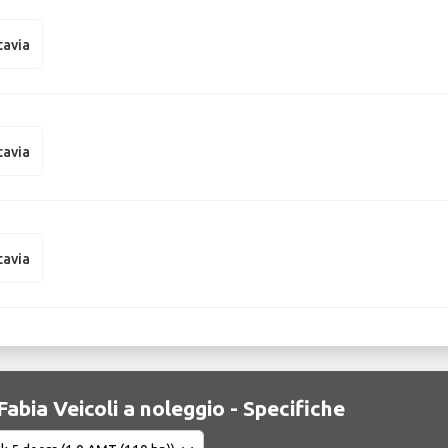
tavia
tavia
tavia
abia Veicoli a noleggio - Specifiche