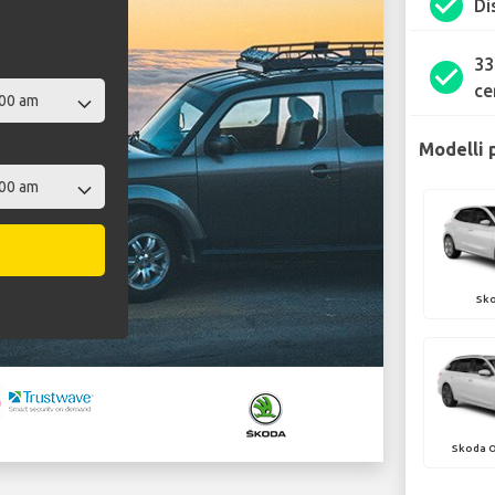
check_circle
Di
33
check_circle
ce
Modelli 
Sko
Skoda O