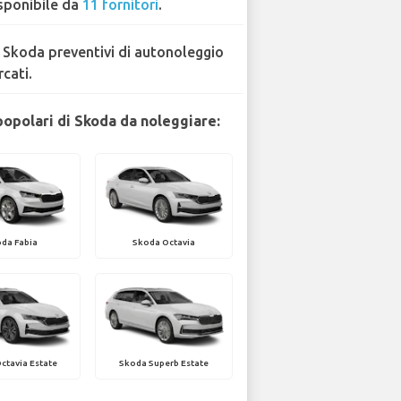
sponibile da
11 fornitori
.
 Skoda preventivi di autonoleggio
rcati.
popolari di Skoda da noleggiare:
da Fabia
Skoda Octavia
ctavia Estate
Skoda Superb Estate