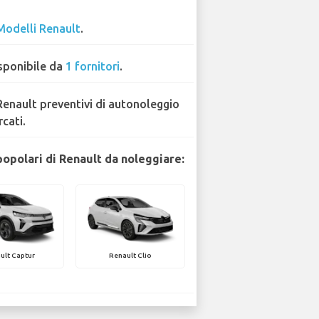
Modelli Renault
.
sponibile da
1 fornitori
.
Renault preventivi di autonoleggio
rcati.
popolari di Renault da noleggiare:
ult Captur
Renault Clio