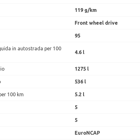
119 g/km
Front wheel drive
95
guida in autostrada per 100
4.6 l
io
1275 l
o
536 l
per 100 km
5.2 l
5
5
EuroNCAP