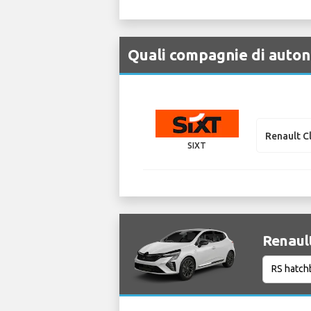
Quali compagnie di auton
Renault C
SIXT
Renault