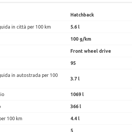
Hatchback
uida in città per 100 km
5.6 l
100 g/km
Front wheel drive
95
guida in autostrada per 100
3.7 l
io
1069 l
o
366 l
per 100 km
4.4 l
5