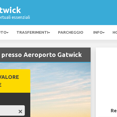
twick
rtuali essenziali
UTO
TRASFERIMENTI
PARCHEGGIO
INFO
H
 presso Aeroporto Gatwick
VALORE
E
Re