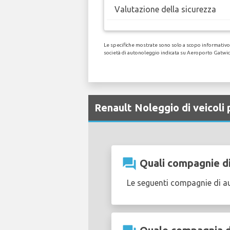
Valutazione della sicurezza
Le specifiche mostrate sono solo a scopo informativo, 
società di autonoleggio indicata su Aeroporto Gatwic
Renault Noleggio di veicol
question_answer
Quali compagnie di
Le seguenti compagnie di a