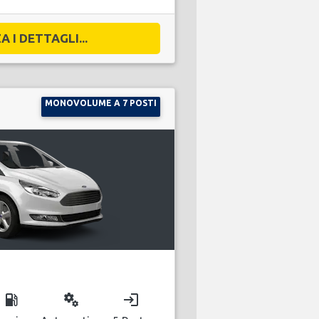
A I DETTAGLI...
MONOVOLUME A 7 POSTI
local_gas_station
miscellaneous_services
login