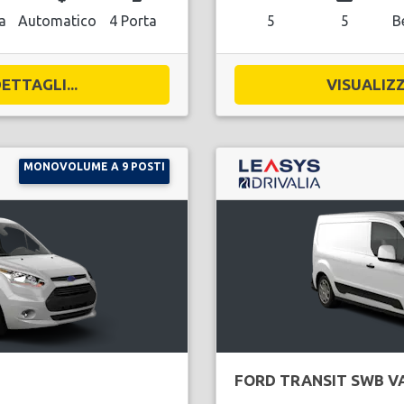
a
Automatico
4 Porta
5
5
B
ETTAGLI...
VISUALIZZ
MONOVOLUME A 9 POSTI
FORD TRANSIT SWB V