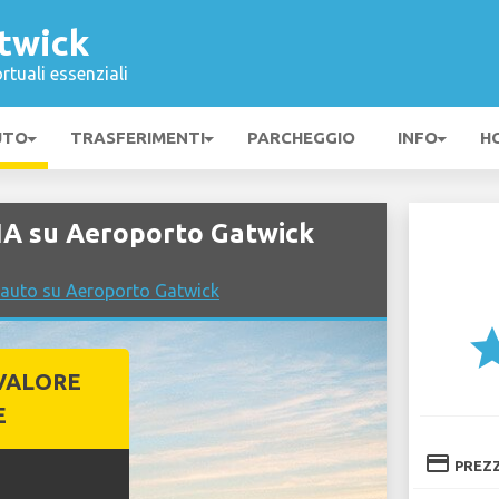
twick
rtuali essenziali
UTO
TRASFERIMENTI
PARCHEGGIO
INFO
H
IA su Aeroporto Gatwick
 auto su Aeroporto Gatwick
st
VALORE
E
credit_card
PREZ