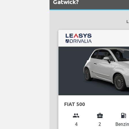
Gatwick?
L
FIAT 500
group
business_center
local_gas_station
4
2
Benzi