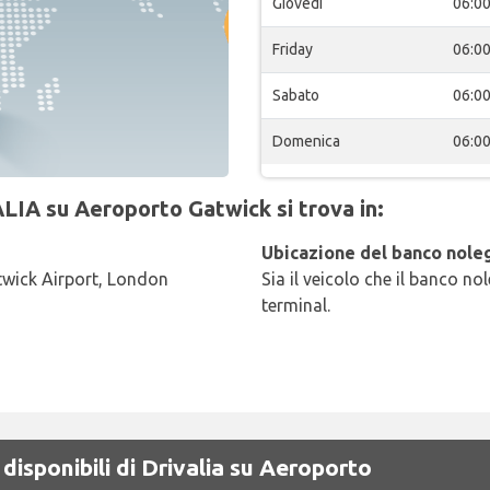
Giovedi
06:0
Friday
06:0
Sabato
06:0
Domenica
06:0
ALIA su Aeroporto Gatwick si trova in:
Ubicazione del banco noleg
atwick Airport, London
Sia il veicolo che il banco no
terminal.
disponibili di Drivalia su Aeroporto