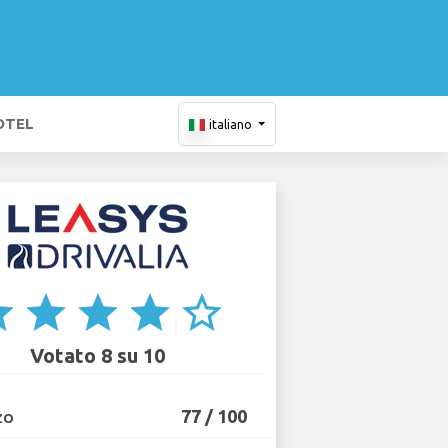
OTEL
italiano
ar
star
star
star
star_border
Votato 8 su 10
77 / 100
ZO