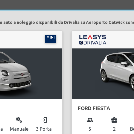
e auto a noleggio disponibili da Drivalia su Aeroporto Gatwick son
MINI
FORD FIESTA
miscellaneous_services
login
group
business_center
na
Manuale
3 Porta
5
2
B