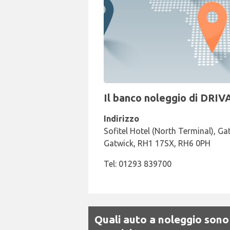
Il banco noleggio di DRIV
Indirizzo
Sofitel Hotel (North Terminal), G
Gatwick, RH1 17SX, RH6 0PH
Tel: 01293 839700
Quali auto a noleggio sono 