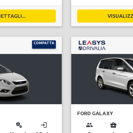
ETTAGLI...
VISUALIZZ
COMPATTA
FORD GALAXY
miscellaneous_services
login
group
business_center