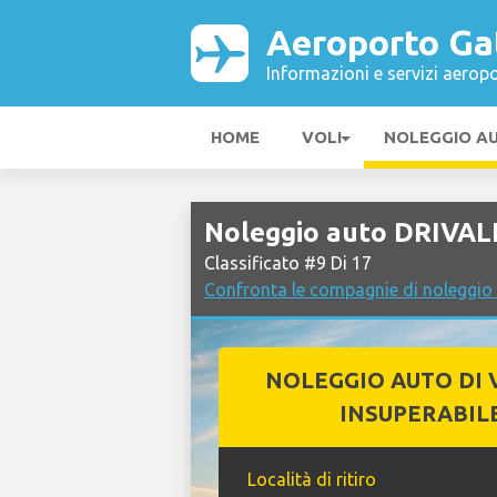
Aeroporto Ga
Informazioni e servizi aeropo
HOME
VOLI
NOLEGGIO A
Noleggio auto DRIVAL
Classificato #9 Di 17
Confronta le compagnie di noleggio
NOLEGGIO AUTO DI 
INSUPERABIL
Località di ritiro