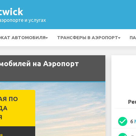
twick
эропорте и услугах
ОКАТ АВТОМОБИЛЯ
ТРАНСФЕРЫ В АЭРОПОРТ
ПА
мобилей на Аэропорт
АЯ ПО
Pe
ДА
Я
check_circle
6
я