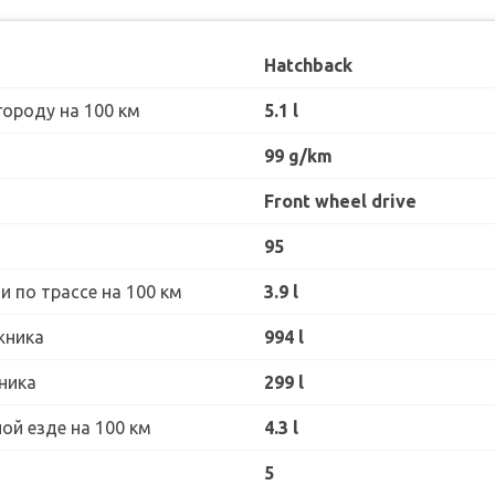
Hatchback
городу на 100 км
5.1 l
99 g/km
Front wheel drive
95
 по трассе на 100 км
3.9 l
жника
994 l
ника
299 l
ой езде на 100 км
4.3 l
5