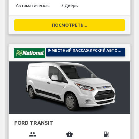
Автоматическая
5 Дверь
ПОСМОТРЕТЬ...
9-МЕСТНЫЙ ПАССАЖИРСКИЙ АВТОМОБИЛЬ
FORD TRANSIT
group
business_center
local_gas_station