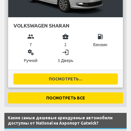
VOLKSWAGEN SHARAN
group
business_center
local_gas_station
7
2
Бензин
miscellaneous_services
login
Ручной
5 Дверь
ПОСМОТРЕТЬ...
ПОСМОТРЕТЬ ВСЕ
Какие самые дешевые арендуемые автомобили
доступны от National на Аэропорт Gatwick?