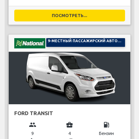
ПОСМОТРЕТЬ...
9-МЕСТНЫЙ ПАССАЖИРСКИЙ АВТОМОБИЛЬ
FORD TRANSIT
group
business_center
local_gas_station
9
4
Бензин