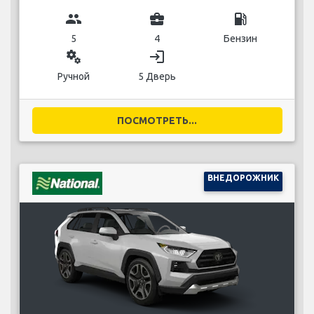
group
business_center
local_gas_station
5
4
Бензин
miscellaneous_services
login
Ручной
5 Дверь
ПОСМОТРЕТЬ...
ВНЕДОРОЖНИК