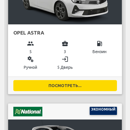
OPEL ASTRA
group
business_center
local_gas_station
5
3
Бензин
miscellaneous_services
login
Ручной
5 Дверь
ПОСМОТРЕТЬ...
ЭКОНОМНЫЙ