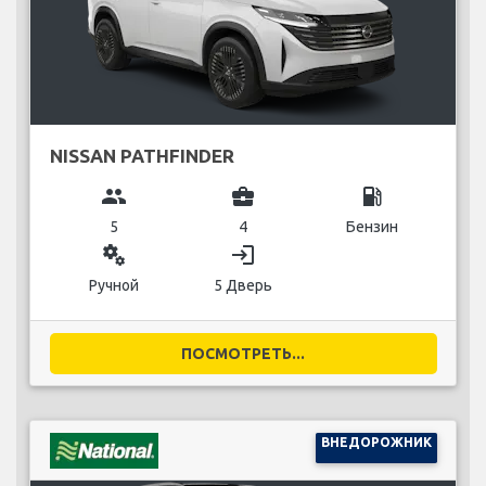
NISSAN PATHFINDER
group
business_center
local_gas_station
5
4
Бензин
miscellaneous_services
login
Ручной
5 Дверь
ПОСМОТРЕТЬ...
ВНЕДОРОЖНИК