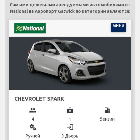
Самыми дешевыми арендуемыми автомобилями от
National на Аэропорт Gatwick по категории являются:
МИНИ
CHEVROLET SPARK
group
business_center
local_gas_station
4
1
Бензин
miscellaneous_services
login
Ручной
3 Дверь