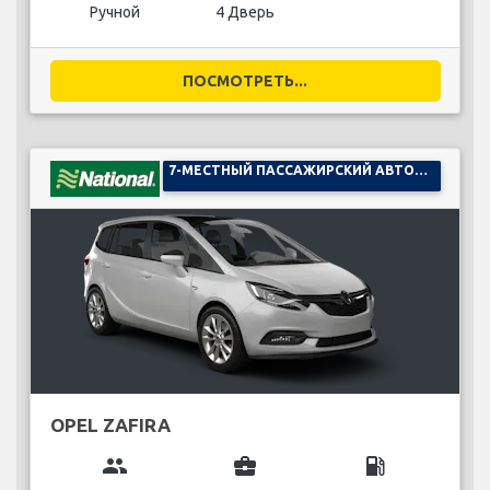
Ручной
4 Дверь
ПОСМОТРЕТЬ...
7-МЕСТНЫЙ ПАССАЖИРСКИЙ АВТОМОБИЛЬ
OPEL ZAFIRA
group
business_center
local_gas_station