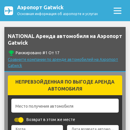
Аэропорт Gatwick
Основная информация об аэропорте и услугах
NATIONAL Аренда автомобиля на Аэропорт
Gatwick
emoji_events
Ранжировано #1 От 17
Сравните компании по аренде автомобилей на Аэропорт
Gatwick
НЕПРЕВЗОЙДЕННАЯ ПО ВЫГОДЕ АРЕНДА
АВТОМОБИЛЯ
Место получения автомобиля
Возврат в этом же месте
Когда
Дата возврата автомобиля