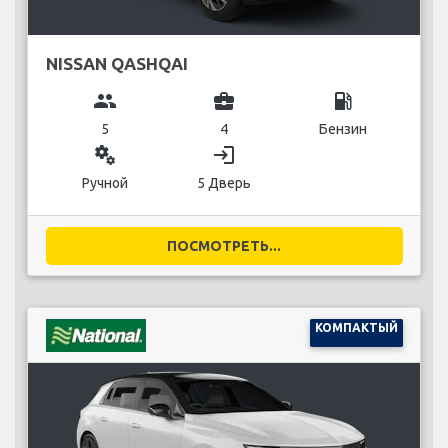
NISSAN QASHQAI
group
business_center
local_gas_station
5
4
Бензин
miscellaneous_services
login
Ручной
5 Дверь
ПОСМОТРЕТЬ...
КОМПАКТЫЙ