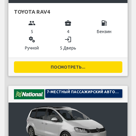
TOYOTA RAV4
group
business_center
local_gas_station
5
4
Бензин
miscellaneous_services
login
Ручной
5 Дверь
ПОСМОТРЕТЬ...
7-МЕСТНЫЙ ПАССАЖИРСКИЙ АВТОМОБИЛЬ