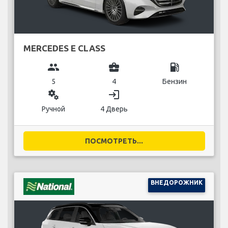
MERCEDES E CLASS
group
business_center
local_gas_station
5
4
Бензин
miscellaneous_services
login
Ручной
4 Дверь
ПОСМОТРЕТЬ...
ВНЕДОРОЖНИК