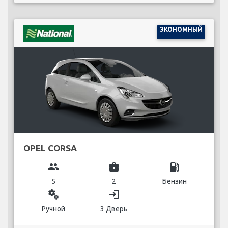
ЭКОНОМНЫЙ
OPEL CORSA
group
business_center
local_gas_station
5
2
Бензин
miscellaneous_services
login
Ручной
3 Дверь