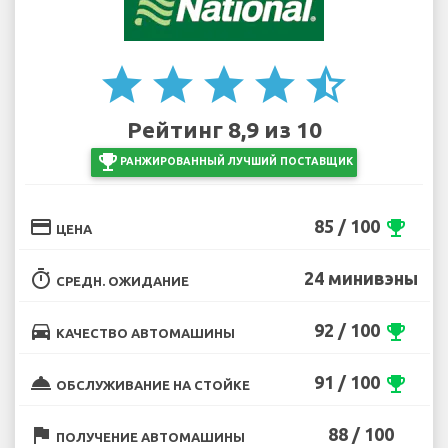
star
star
star
star
star_half
Рейтинг 8,9 из 10
emoji_events
РАНЖИРОВАННЫЙ ЛУЧШИЙ ПОСТАВЩИК
credit_card
85 / 100
emoji_events
ЦЕНА
timer
24 минивэны
СРЕДН. ОЖИДАНИЕ
directions_car
92 / 100
emoji_events
КАЧЕСТВО АВТОМАШИНЫ
room_service
91 / 100
emoji_events
ОБСЛУЖИВАНИЕ НА СТОЙКЕ
flag
88 / 100
ПОЛУЧЕНИЕ АВТОМАШИНЫ