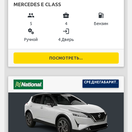
MERCEDES E CLASS
group
business_center
local_gas_station
5
4
Бензин
miscellaneous_services
login
Ручной
4 Дверь
ПОСМОТРЕТЬ...
СРЕДНЕГАБАРИТ.