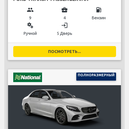
group
business_center
local_gas_station
9
4
Бензин
miscellaneous_services
login
Ручной
5 Дверь
ПОСМОТРЕТЬ...
ПОЛНОРАЗМЕРНЫЙ