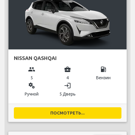
NISSAN QASHQAI
group
business_center
local_gas_station
5
4
Бензин
miscellaneous_services
login
Ручной
5 Дверь
ПОСМОТРЕТЬ...