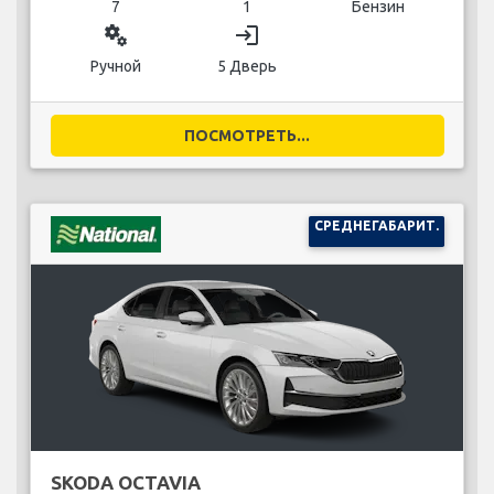
7
1
Бензин
miscellaneous_services
login
Ручной
5 Дверь
ПОСМОТРЕТЬ...
СРЕДНЕГАБАРИТ.
SKODA OCTAVIA