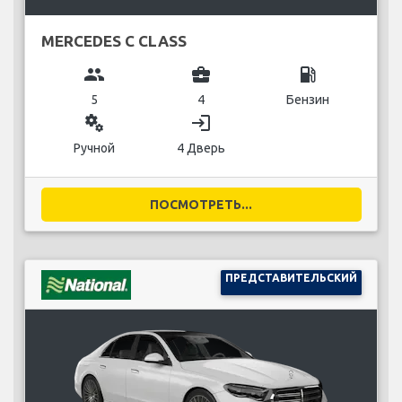
MERCEDES C CLASS
group
business_center
local_gas_station
5
4
Бензин
miscellaneous_services
login
Ручной
4 Дверь
ПОСМОТРЕТЬ...
ПРЕДСТАВИТЕЛЬСКИЙ