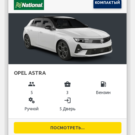
КОМПАКТЫЙ
OPEL ASTRA
group
business_center
local_gas_station
5
3
Бензин
miscellaneous_services
login
Ручной
5 Дверь
ПОСМОТРЕТЬ...