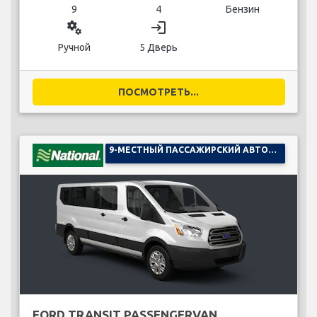
9
4
Бензин
miscellaneous_services
login
Ручной
5 Дверь
ПОСМОТРЕТЬ...
9-МЕСТНЫЙ ПАССАЖИРСКИЙ АВТОМОБИЛЬ
FORD TRANSIT PASSENGERVAN