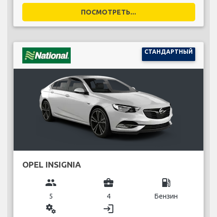
ПОСМОТРЕТЬ...
СТАНДАРТНЫЙ
OPEL INSIGNIA
group
business_center
local_gas_station
5
4
Бензин
miscellaneous_services
login