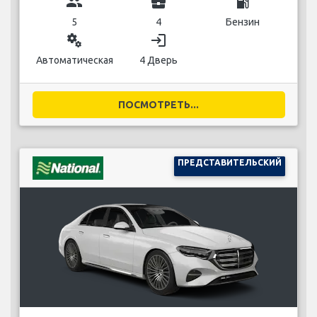
group
business_center
local_gas_station
5
4
Бензин
miscellaneous_services
login
Автоматическая
4 Дверь
ПОСМОТРЕТЬ...
ПРЕДСТАВИТЕЛЬСКИЙ