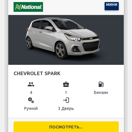
МИНИ
CHEVROLET SPARK
group
business_center
local_gas_station
4
1
Бензин
miscellaneous_services
login
Ручной
3 Дверь
ПОСМОТРЕТЬ...