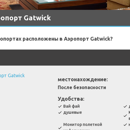
опорт Gatwick
ропортах расположены в Аэропорт Gatwick?
местонахождение:
После безопасности
Удобства:
Вай фай
check
check
душевые
check
check
Монитор полетной
check
check