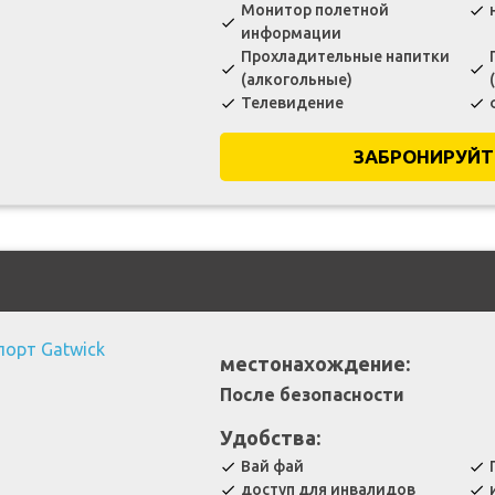
Монитор полетной
check
check
информации
Прохладительные напитки
check
check
(алкогольные)
Телевидение
check
check
ЗАБРОНИРУЙТ
местонахождение:
После безопасности
Удобства:
Вай фай
check
check
доступ для инвалидов
check
check