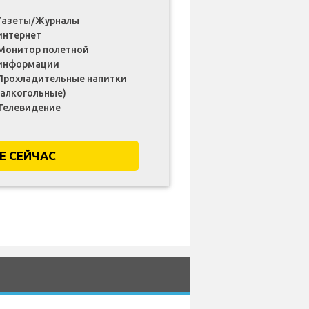
Газеты/Журналы
интернет
Монитор полетной
информации
Прохладительные напитки
(алкогольные)
Телевидение
Е СЕЙЧАС