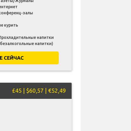
Газеты/Журналы
интернет
конференц-залы
не курить
Прохладительные напитки
(безалкогольные напитки)
Е СЕЙЧАС
£45 | $60,57 | €52,49