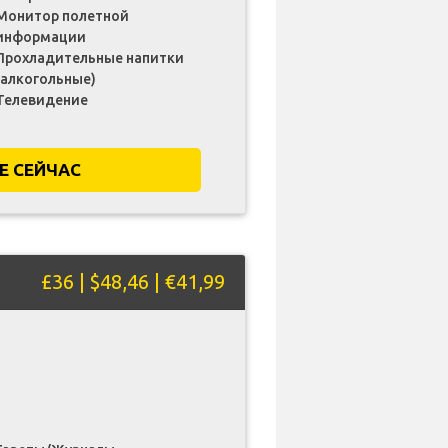
Монитор полетной
информации
Прохладительные напитки
(алкогольные)
Телевидение
Е СЕЙЧАС
£36 | $48,46 | €41,99