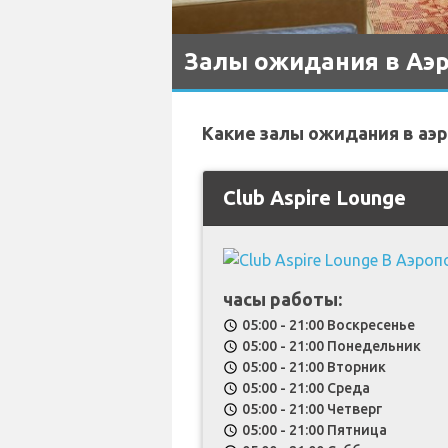
Залы ожидания в Аэр
Какие залы ожидания в аэ
Club Aspire Lounge
часы работы:
05:00 - 21:00 Воскресенье
schedule
05:00 - 21:00 Понедельник
schedule
05:00 - 21:00 Вторник
schedule
05:00 - 21:00 Среда
schedule
05:00 - 21:00 Четверг
schedule
05:00 - 21:00 Пятница
schedule