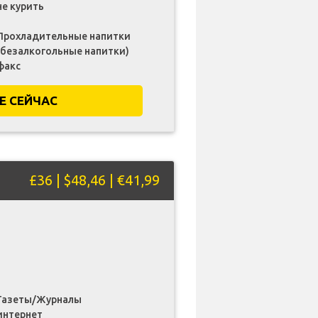
не курить
Прохладительные напитки
(безалкогольные напитки)
факс
Е СЕЙЧАС
£36 | $48,46 | €41,99
Газеты/Журналы
интернет