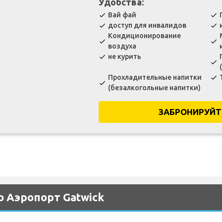
Удобства:
Вай фай
check
check
доступ для инвалидов
check
check
Кондиционирование
check
check
воздуха
не курить
check
check
Прохладительные напитки
check
check
(безалкогольные напитки)
ЗАБРОНИРУЙТ
 Аэропорт Gatwick