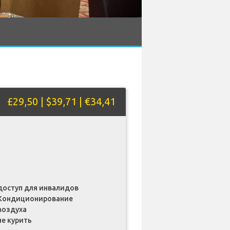
£29,50 | $39,71 | €34,41
доступ для инвалидов
Кондиционирование
воздуха
не курить