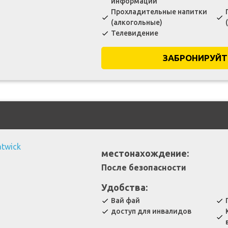
информации
Прохладительные напитки
check
check
(алкогольные)
Телевидение
check
ЗАБРОНИРУЙТ
местонахождение:
После безопасности
Удобства:
Вай фай
check
check
доступ для инвалидов
check
check