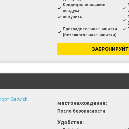
Кондиционирование
check
check
воздуха
не курить
check
check
Прохладительные напитки
check
check
(безалкогольные напитки)
ЗАБРОНИРУЙТ
местонахождение:
После безопасности
Удобства: