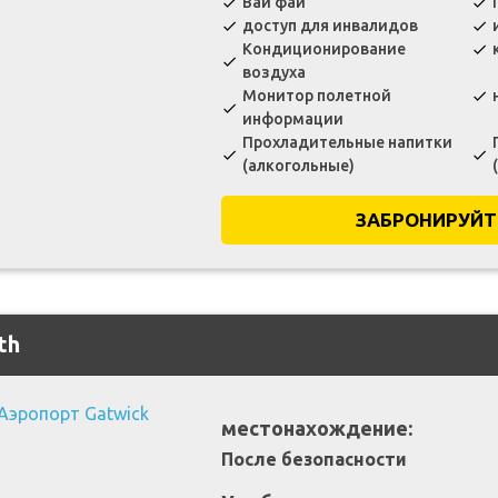
Вай фай
check
check
доступ для инвалидов
check
check
Кондиционирование
check
check
воздуха
Монитор полетной
check
check
информации
Прохладительные напитки
check
check
(алкогольные)
ЗАБРОНИРУЙТ
th
местонахождение:
После безопасности