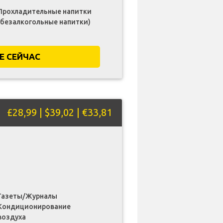
Прохладительные напитки
(безалкогольные напитки)
Е СЕЙЧАС
£28,99 | $39,02 | €33,81
Газеты/Журналы
Кондиционирование
воздуха