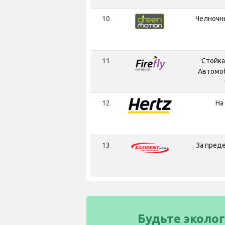
10
Челночн
11
Стойка
Автомо
12
На
13
За пред
Будьте эколо