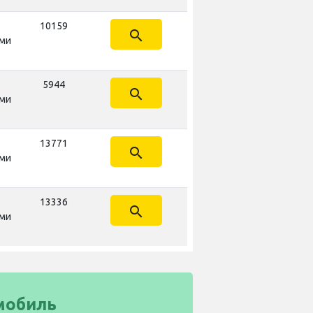
10159
search
ми
5944
search
ми
13771
search
ми
13336
search
ми
мобиль