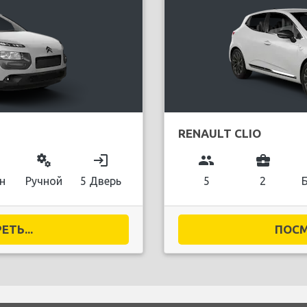
RENAULT CLIO
miscellaneous_services
login
group
business_center
н
Ручной
5 Дверь
5
2
ТЬ...
ПОСМ