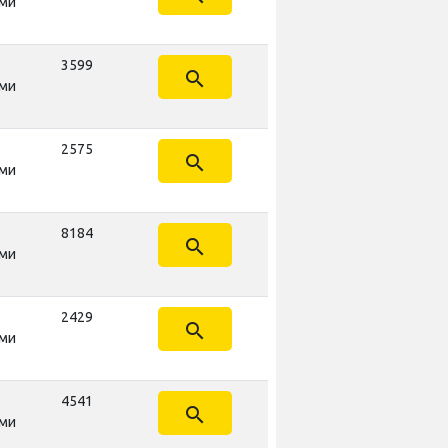
ми
3599
search
ми
2575
search
ми
8184
search
ми
2429
search
ми
4541
search
ми