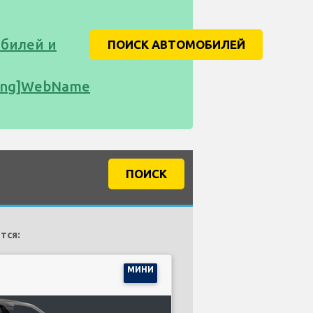
билей и
ПОИСК АВТОМОБИЛЕЙ
tring]WebName
ПОИСК
тся:
МИНИ