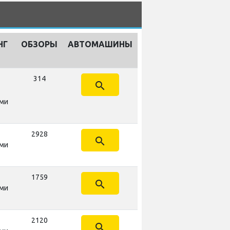
НГ
ОБЗОРЫ
АВТОМАШИНЫ
314
search
ми
2928
search
ми
1759
search
ми
2120
search