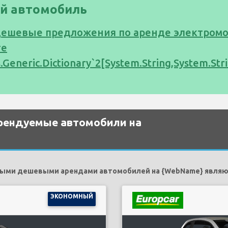
й автомобиль
дешевые предложения по аренде электромо
те
s.Generic.Dictionary`2[System.String,System.S
рендуемые автомобили на
ыми дешевыми арендами автомобилей на {WebName} являю
ЭКОНОМНЫЙ