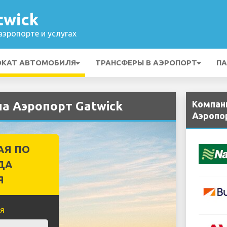
twick
эропорте и услугах
ОКАТ АВТОМОБИЛЯ
ТРАНСФЕРЫ В АЭРОПОРТ
ПА
Компан
а Аэропорт Gatwick
Аэропо
АЯ ПО
ДА
Я
я