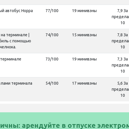
ый автобус Hoppa
77/100
19 минивэны
7,9 За
предела
10
 на терминале |
74/100
15 минивэны
7,8 За
биль с помощью
предела
челнока.
10
 терминале
73/100
19 минивэны
7,3 За
предела
10
елами терминала
54/100
17 минивэны
5,6 За
предела
10
гичны: арендуйте в отпуске электро