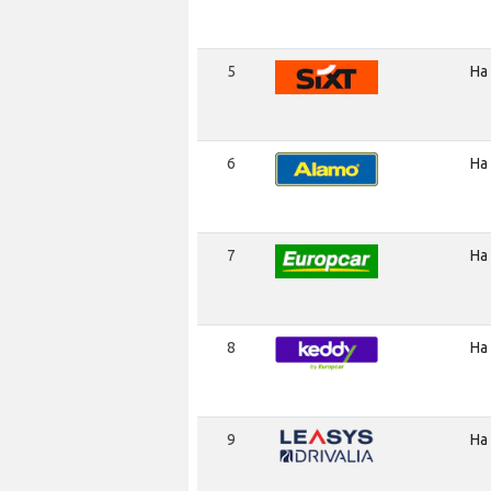
5
На
6
На
7
На
8
На
9
На