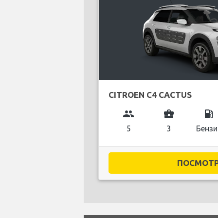
CITROEN C4 CACTUS
group
business_center
local_gas_station
5
3
Бензи
ПОСМОТРЕ