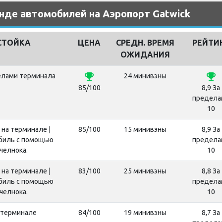
нде автомобилей на Аэропорт Gatwick
СТОЙКА
ЦЕНА
СРЕДН. ВРЕМЯ
РЕЙТИ
ОЖИДАНИЯ
emoji_events
emoji_events
елами терминала
24 минивэны
85/100
8,9 За
предела
10
 на терминале |
85/100
15 минивэны
8,9 За
биль с помощью
предела
челнока.
10
 на терминале |
83/100
25 минивэны
8,8 За
биль с помощью
предела
челнока.
10
 терминале
84/100
19 минивэны
8,7 За