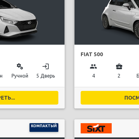
FIAT 500
miscellaneous_services
login
group
business_center
н
Ручной
5 Дверь
4
2
ТЬ...
ПОСМ
КОМПАКТЫЙ