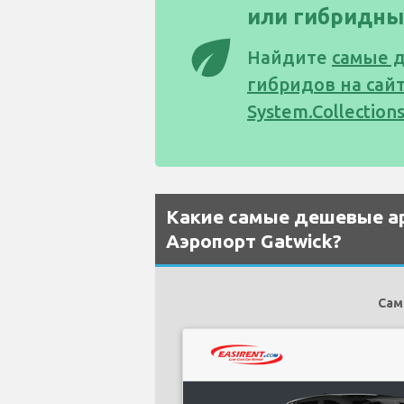
или гибридны
eco
Найдите
самые 
гибридов на сай
System.Collection
Какие самые дешевые а
Аэропорт Gatwick?
Сам