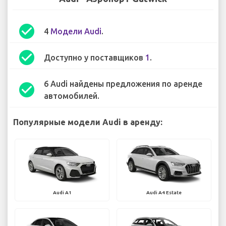
check_circle
4
Модели Audi
.
check_circle
Доступно у поставщиков
1
.
6 Audi найдены предложения по аренде
check_circle
автомобилей.
Популярные модели Audi в аренду:
Audi A1
Audi A4 Estate