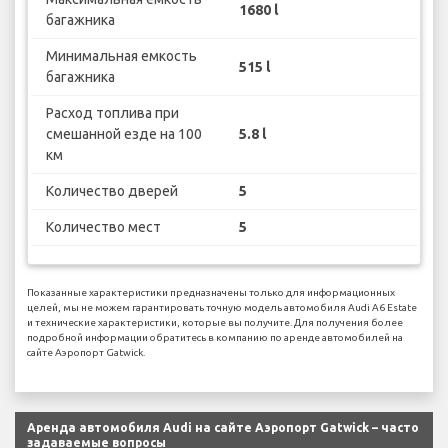
1680 l
багажника
Минимальная емкость
515 l
багажника
Расход топлива при
смешанной езде на 100
5.8 l
км
Количество дверей
5
Количество мест
5
Показанные характеристики предназначены только для информационных
целей, мы не можем гарантировать точную модель автомобиля Audi A6 Estate
и технические характеристики, которые вы получите. Для получения более
подробной информации обратитесь в компанию по аренде автомобилей на
сайте Аэропорт Gatwick.
Аренда автомобиля Audi на сайте Аэропорт Gatwick – часто
задаваемые вопросы