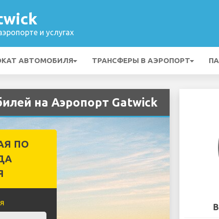
twick
эропорте и услугах
ОКАТ АВТОМОБИЛЯ
ТРАНСФЕРЫ В АЭРОПОРТ
ПА
илей на Аэропорт Gatwick
АЯ ПО
ДА
Я
я
B