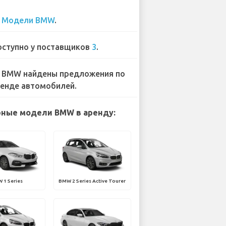
1
Модели BMW
.
ступно у поставщиков
3
.
 BMW найдены предложения по
енде автомобилей.
ные модели BMW в аренду:
 1 Series
BMW 2 Series Active Tourer