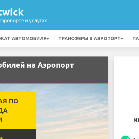
twick
эропорте и услугах
ОКАТ АВТОМОБИЛЯ
ТРАНСФЕРЫ В АЭРОПОРТ
ПА
обилей на Аэропорт
АЯ ПО
ДА
Я
N
я