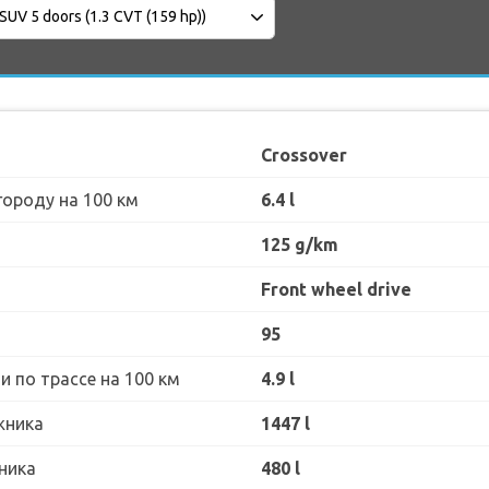
Crossover
городу на 100 км
6.4 l
125 g/km
Front wheel drive
95
 по трассе на 100 км
4.9 l
жника
1447 l
ника
480 l