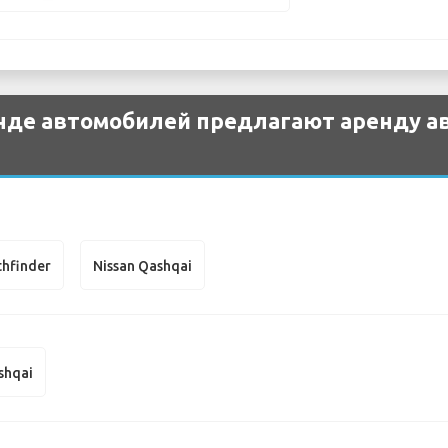
нде автомобилей предлагают аренду ав
thfinder
Nissan Qashqai
shqai