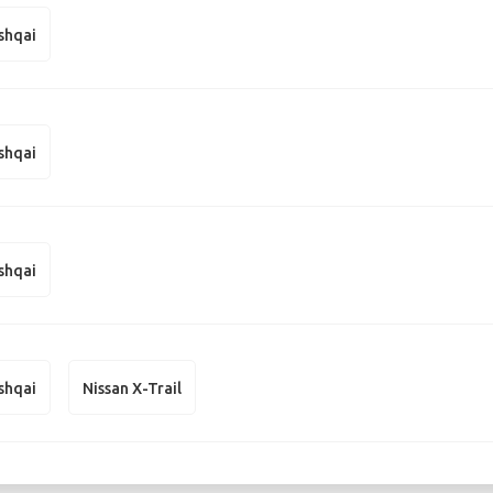
shqai
shqai
shqai
shqai
Nissan X-Trail