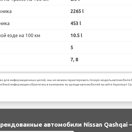
жника
2265 l
ника
453 l
ой езде на 100 км
10.5 l
5
7, 8
о для информационных целей, мы не можем гарантировать точную модель автомобиля Nis
обной информации обратитесь в компанию по аренде автомобилей на сайте Аэропорт Gat
рендованные автомобили Nissan Qashqai 