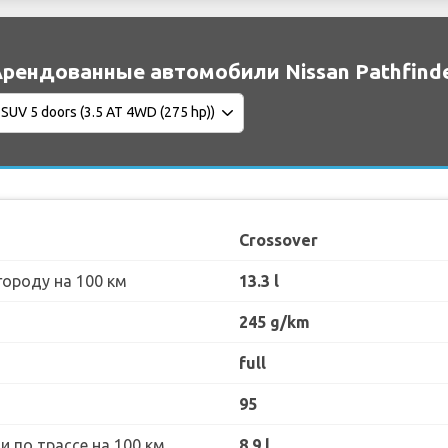
рендованные автомобили Nissan Pathfinde
Crossover
городу на 100 км
13.3 l
245 g/km
full
95
 по трассе на 100 км
8.9 l