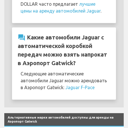
DOLLAR часто предлагает
лучшие
цены на аренду автомобилей Jaguar
.
question_answer
Какие автомобили Jaguar с
автоматической коробкой
передач можно взять напрокат
в Аэропорт Gatwick?
Следующие автоматические
автомобили Jaguar можно арендовать
в Аэропорт Gatwick:
Jaguar F-Pace
Альтернативные марки автомобилей доступны для аренды на
Аэропорт Gatwick