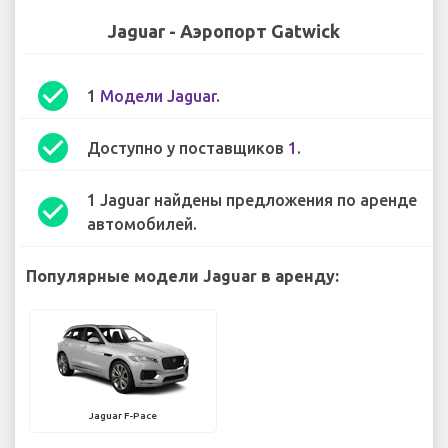
Jaguar - Аэропорт Gatwick
check_circle
1
Модели Jaguar
.
check_circle
Доступно у поставщиков
1
.
1 Jaguar найдены предложения по аренде
check_circle
автомобилей.
Популярные модели Jaguar в аренду:
Jaguar F-Pace