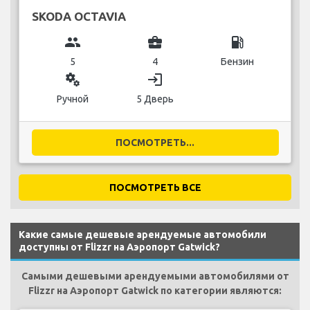
SKODA OCTAVIA
group
business_center
local_gas_station
5
4
Бензин
miscellaneous_services
login
Ручной
5 Дверь
ПОСМОТРЕТЬ...
ПОСМОТРЕТЬ ВСЕ
Какие самые дешевые арендуемые автомобили
доступны от Flizzr на Аэропорт Gatwick?
Самыми дешевыми арендуемыми автомобилями от
Flizzr на Аэропорт Gatwick по категории являются: