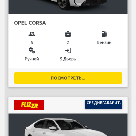
OPEL CORSA
group
business_center
local_gas_station
5
2
Бензин
miscellaneous_services
login
Ручной
5 Дверь
ПОСМОТРЕТЬ...
СРЕДНЕГАБАРИТ.