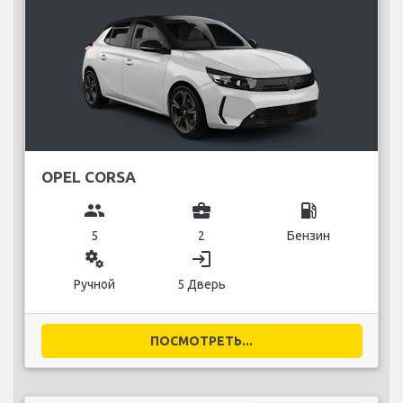
OPEL CORSA
group
business_center
local_gas_station
5
2
Бензин
miscellaneous_services
login
Ручной
5 Дверь
ПОСМОТРЕТЬ...