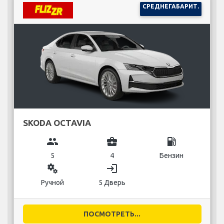
СРЕДНЕГАБАРИТ.
SKODA OCTAVIA
group
business_center
local_gas_station
5
4
Бензин
miscellaneous_services
login
Ручной
5 Дверь
ПОСМОТРЕТЬ...