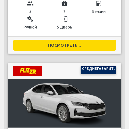
group
business_center
local_gas_station
5
2
Бензин
miscellaneous_services
login
Ручной
5 Дверь
ПОСМОТРЕТЬ...
СРЕДНЕГАБАРИТ.