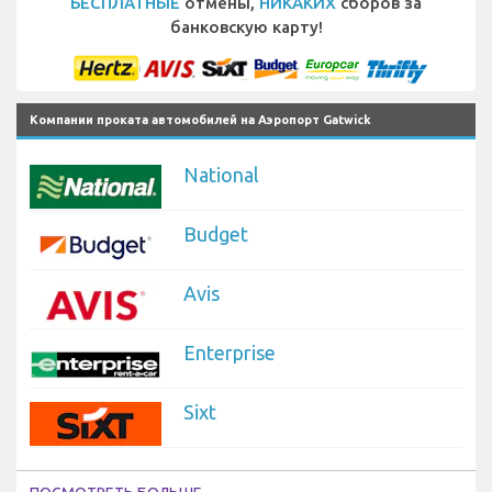
БЕСПЛАТНЫЕ
отмены,
НИКАКИХ
сборов за
банковскую карту!
Компании проката автомобилей на Аэропорт Gatwick
National
Budget
Avis
Enterprise
Sixt