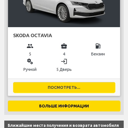
SKODA OCTAVIA
group
business_center
local_gas_station
5
4
Бензин
miscellaneous_services
login
Ручной
5 Дверь
ПОСМОТРЕТЬ...
БОЛЬШЕ ИНФОРМАЦИИ
Ближайшие места получения и возврата автомобиля