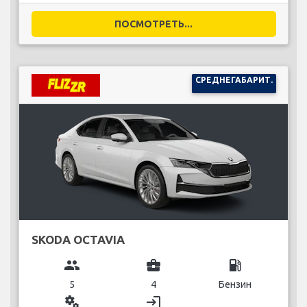
ПОСМОТРЕТЬ...
СРЕДНЕГАБАРИТ.
SKODA OCTAVIA
group
business_center
local_gas_station
5
4
Бензин
miscellaneous_services
login