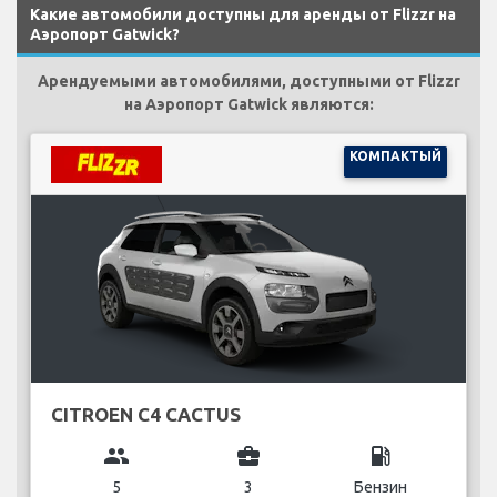
Какие автомобили доступны для аренды от Flizzr на
Аэропорт Gatwick?
Арендуемыми автомобилями, доступными от Flizzr
на Аэропорт Gatwick являются:
КОМПАКТЫЙ
CITROEN C4 CACTUS
group
business_center
local_gas_station
5
3
Бензин