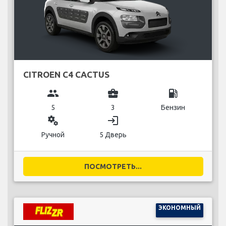
CITROEN C4 CACTUS
group
business_center
local_gas_station
5
3
Бензин
miscellaneous_services
login
Ручной
5 Дверь
ПОСМОТРЕТЬ...
ЭКОНОМНЫЙ