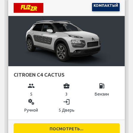
КОМПАКТЫЙ
CITROEN C4 CACTUS
group
business_center
local_gas_station
5
3
Бензин
miscellaneous_services
login
Ручной
5 Дверь
ПОСМОТРЕТЬ...