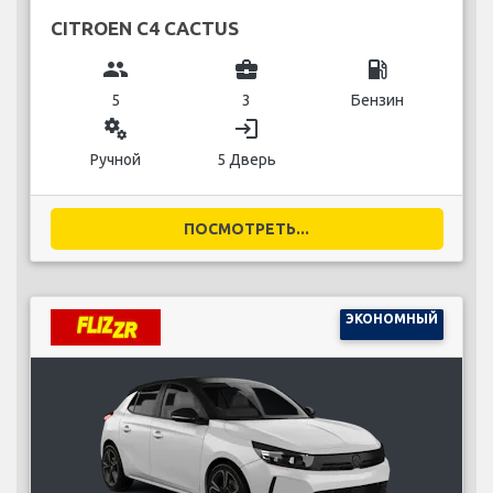
CITROEN C4 CACTUS
group
business_center
local_gas_station
5
3
Бензин
miscellaneous_services
login
Ручной
5 Дверь
ПОСМОТРЕТЬ...
ЭКОНОМНЫЙ