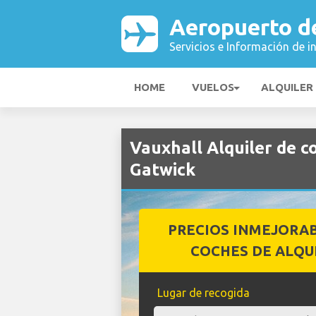
Aeropuerto d
Servicios e Información de i
HOME
VUELOS
ALQUILER
Vauxhall Alquiler de 
Gatwick
PRECIOS INMEJORA
COCHES DE ALQU
Lugar de recogida