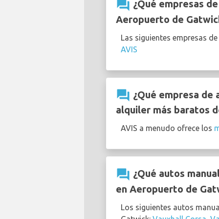
question_answer
¿Qué empresas de a
Aeropuerto de Gatwic
Las siguientes empresas de
AVIS
question_answer
¿Qué empresa de al
alquiler más baratos d
AVIS a menudo ofrece los
m
question_answer
¿Qué autos manuale
en Aeropuerto de Gat
Los siguientes autos manua