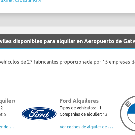
uxhall Crossland X
iles disponibles para alquilar en Aeropuerto de Gat
vehículos de 27 fabricantes proporcionada por 15 empresas de
quileres
Ford Alquileres
12
Tipos de vehículos: 11
r: 9
Compañías de alquiler: 13
V
er coches de alquiler de Volkswagen
V
er coches de alquiler de Ford