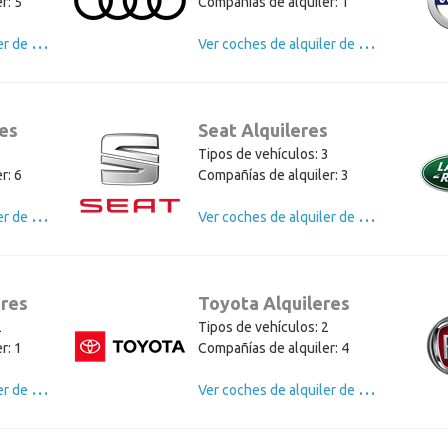
r: 5
Compañías de alquiler: 1
V
er coches de alquiler de Hyundai
V
er coches de alquiler de Audi
res
Seat Alquileres
3
Tipos de vehículos: 3
r: 6
Compañías de alquiler: 3
V
er coches de alquiler de Nissan
V
er coches de alquiler de Seat
eres
Toyota Alquileres
2
Tipos de vehículos: 2
r: 1
Compañías de alquiler: 4
V
er coches de alquiler de Renault
V
er coches de alquiler de Toyota