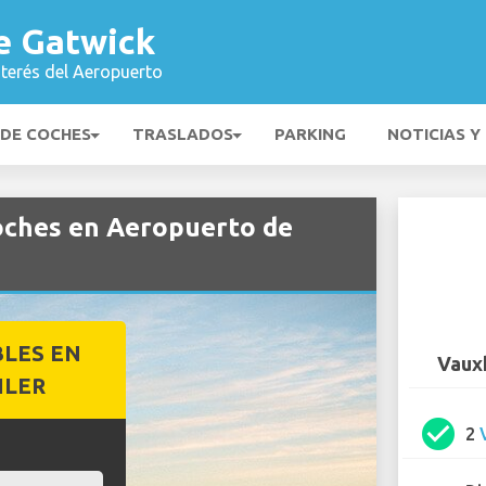
e Gatwick
nterés del Aeropuerto
 DE COCHES
TRASLADOS
PARKING
NOTICIAS Y
coches en Aeropuerto de
BLES EN
Vauxh
ILER
check_circle
2