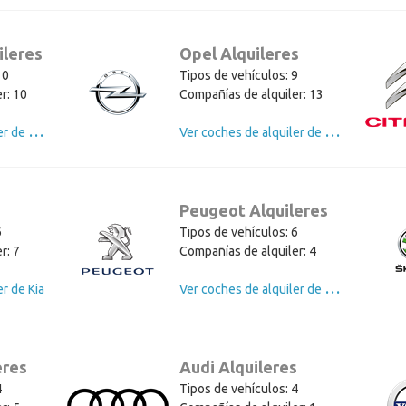
ileres
Opel Alquileres
10
Tipos de vehículos: 9
r: 10
Compañías de alquiler: 13
V
er coches de alquiler de Mercedes
V
er coches de alquiler de Opel
Peugeot Alquileres
6
Tipos de vehículos: 6
r: 7
Compañías de alquiler: 4
V
er coches de alquiler de Peugeot
r de Kia
eres
Audi Alquileres
4
Tipos de vehículos: 4