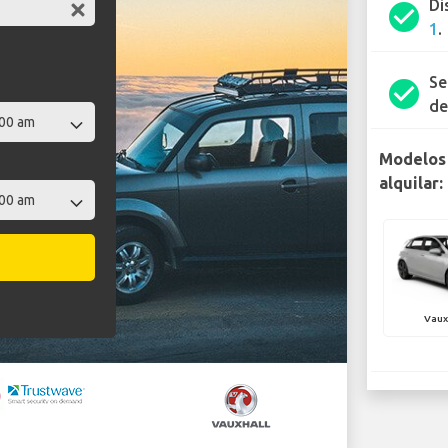
Di
check_circle
1
.
Se
check_circle
de
Modelos 
alquilar:
Vaux