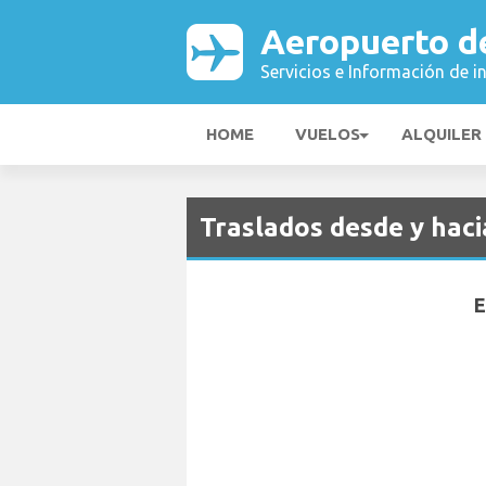
Aeropuerto d
Servicios e Información de i
HOME
VUELOS
ALQUILER
Traslados desde y hac
E