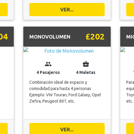
VER...
04
£202
MONOVOLUMEN
MI
group
business_center
4 Pasajeros
4 Maletas
Combinación ideal de espacio y
Para
comodidad para hasta 4 personas
equi
Ejemplo: VW Touran, Ford Galaxy, Opel
Toyo
Zefira, Peugeot 807, etc.
etc.
VER...