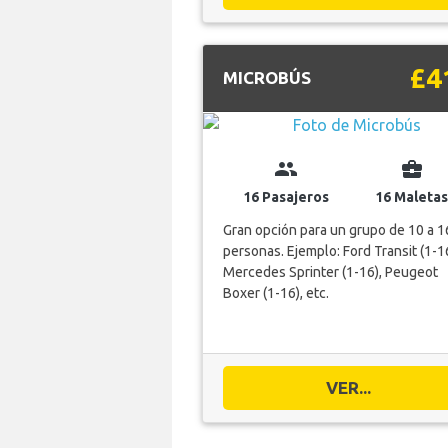
£4
MICROBÚS
group
business_center
16 Pasajeros
16 Maletas
Gran opción para un grupo de 10 a 1
personas. Ejemplo: Ford Transit (1-16
Mercedes Sprinter (1-16), Peugeot
Boxer (1-16), etc.
VER...