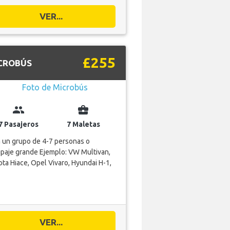
VER...
£255
CROBÚS
group
business_center
7 Pasajeros
7 Maletas
 un grupo de 4-7 personas o
paje grande Ejemplo: VW Multivan,
ta Hiace, Opel Vivaro, Hyundai H-1,
VER...