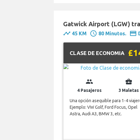
Gatwick Airport (LGW) tra
timeline
schedule
payment
45 KM
80 Minutos.
£1
CLASE DE ECONOMIA
group
business_center
4 Pasajeros
3 Maletas
Una opción asequible para 1-4 viajer
Ejemplo: VW Golf, Ford Focus, Opel
Astra, Audi A3, BMW 3, etc.