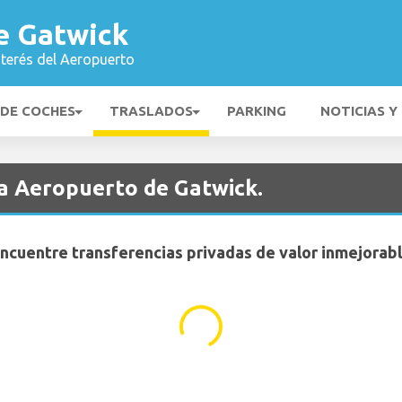
e Gatwick
nterés del Aeropuerto
 DE COCHES
TRASLADOS
PARKING
NOTICIAS Y
ia Aeropuerto de Gatwick.
ncuentre transferencias privadas de valor inmejorab
...