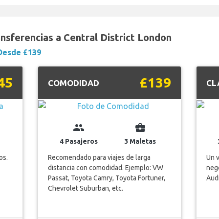
nsferencias a Central District London
Desde £139
45
£139
COMODIDAD
CL
group
business_center
4 Pasajeros
3 Maletas
os.
Recomendado para viajes de larga
Un v
distancia con comodidad. Ejemplo: VW
nego
Passat, Toyota Camry, Toyota Fortuner,
Audi
Chevrolet Suburban, etc.