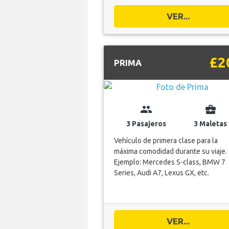
VER...
£2
PRIMA
group
business_center
3 Pasajeros
3 Maletas
Vehículo de primera clase para la
máxima comodidad durante su viaje.
Ejemplo: Mercedes S-class, BMW 7
Series, Audi A7, Lexus GX, etc.
VER...