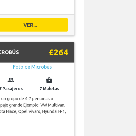
VER...
£264
CROBÚS
group
business_center
7 Pasajeros
7 Maletas
 un grupo de 4-7 personas o
paje grande Ejemplo: VW Multivan,
ta Hiace, Opel Vivaro, Hyundai H-1,