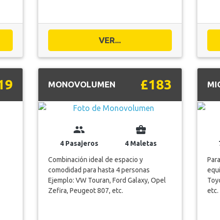
VER...
19
£183
MONOVOLUMEN
MI
group
business_center
4 Pasajeros
4 Maletas
Combinación ideal de espacio y
Para
comodidad para hasta 4 personas
equi
Ejemplo: VW Touran, Ford Galaxy, Opel
Toyo
Zefira, Peugeot 807, etc.
etc.