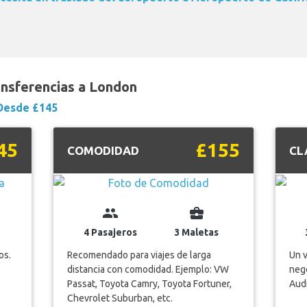
ansferencias a London
Desde £145
45
£155
COMODIDAD
CL
group
business_center
4 Pasajeros
3 Maletas
os.
Recomendado para viajes de larga
Un v
distancia con comodidad. Ejemplo: VW
nego
Passat, Toyota Camry, Toyota Fortuner,
Audi
Chevrolet Suburban, etc.