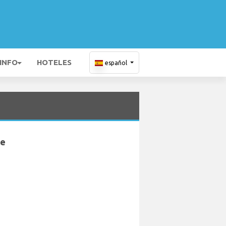
 INFO
HOTELES
español
le