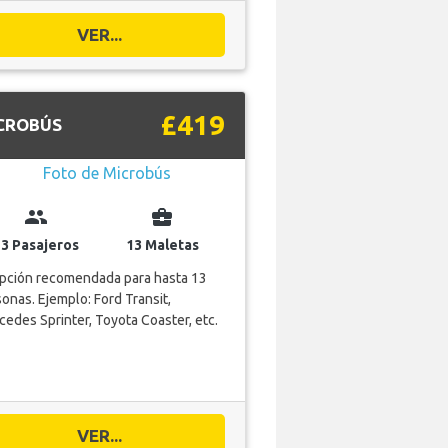
VER...
£419
CROBÚS
group
business_center
13 Pasajeros
13 Maletas
opción recomendada para hasta 13
onas. Ejemplo: Ford Transit,
edes Sprinter, Toyota Coaster, etc.
VER...