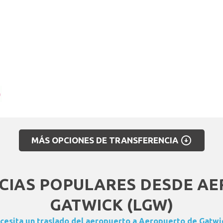
arrow_circle_down
MÁS OPCIONES DE TRANSFERENCIA
CIAS POPULARES DESDE AE
GATWICK (LGW)
cesita un traslado del aeropuerto a Aeropuerto de Gatwi