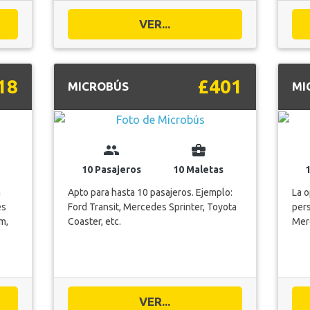
VER...
18
£401
MICROBÚS
MI
group
business_center
10 Pasajeros
10 Maletas
m
Apto para hasta 10 pasajeros. Ejemplo:
La 
es
Ford Transit, Mercedes Sprinter, Toyota
pers
m,
Coaster, etc.
Merc
VER...