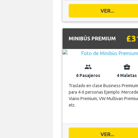
VER...
£3
MINIBÚS PREMIUM
group
business_center
6 Pasajeros
4 Maletas
Traslado en clase Business Premiu
para 4-6 personas Ejemplo: Merced
Viano Premium, VW Multivan Premiu
etc.
VER...