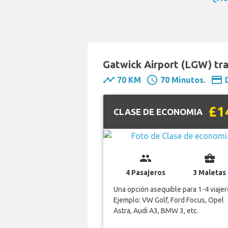
Gatwick Airport (LGW) tr
timeline
schedule
payment
70 KM
70 Minutos.
£1
CLASE DE ECONOMIA
group
business_center
4 Pasajeros
3 Maletas
Una opción asequible para 1-4 viajer
Ejemplo: VW Golf, Ford Focus, Opel
Astra, Audi A3, BMW 3, etc.