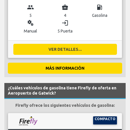
group
business_center
local_gas_station
5
4
Gasolina
miscellaneous_services
login
Manual
5 Puerta
VER DETALLES...
MÁS INFORMACIÓN
¿Cuáles vehículos de gasolina tiene Firefly de oferta en
Aeropuerto de Gatwick?
Firefly ofrece los siguientes vehículos de gasolina:
COMPACTO