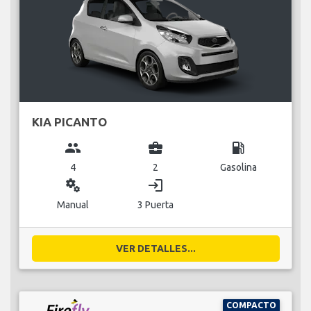
KIA PICANTO
group
business_center
local_gas_station
4
2
Gasolina
miscellaneous_services
login
Manual
3 Puerta
VER DETALLES...
COMPACTO