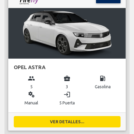
OPEL ASTRA
group
business_center
local_gas_station
5
3
Gasolina
miscellaneous_services
login
Manual
5 Puerta
VER DETALLES...