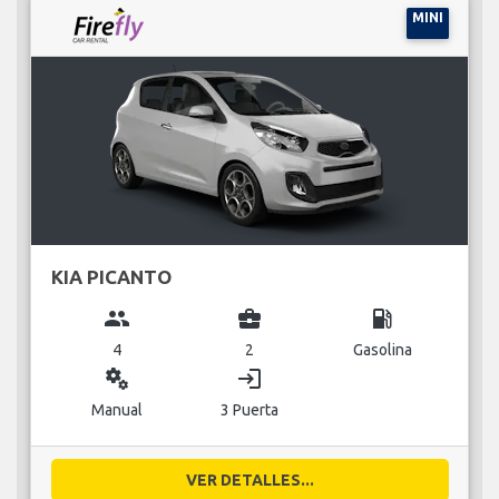
MINI
KIA PICANTO
group
business_center
local_gas_station
4
2
Gasolina
miscellaneous_services
login
Manual
3 Puerta
VER DETALLES...