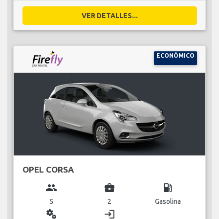
VER DETALLES...
ECONÓMICO
OPEL CORSA
group
business_center
local_gas_station
5
2
Gasolina
miscellaneous_services
login