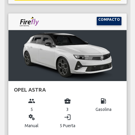
COMPACTO
OPEL ASTRA
group
business_center
local_gas_station
5
3
Gasolina
miscellaneous_services
login
Manual
5 Puerta