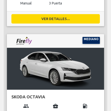
Manual
3 Puerta
VER DETALLES...
MEDIANO
SKODA OCTAVIA
group
business_center
local_gas_station