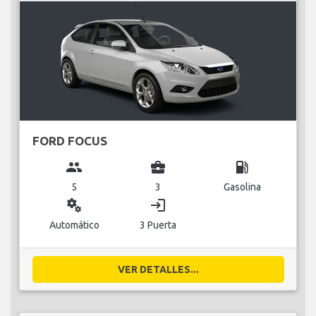
FORD FOCUS
group
business_center
local_gas_station
5
3
Gasolina
miscellaneous_services
login
Automático
3 Puerta
VER DETALLES...