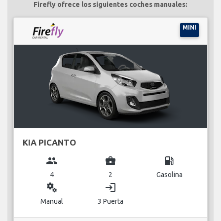
Firefly ofrece los siguientes coches manuales:
MINI
KIA PICANTO
group
business_center
local_gas_station
4
2
Gasolina
miscellaneous_services
login
Manual
3 Puerta