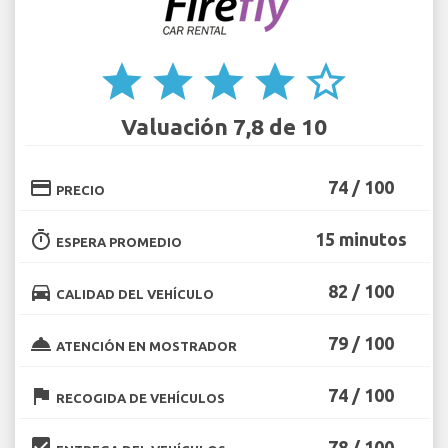
star
star
star
star
star_border
Valuación 7,8 de 10
credit_card
74 / 100
PRECIO
timer
15 minutos
ESPERA PROMEDIO
directions_car
82 / 100
CALIDAD DEL VEHÍCULO
room_service
79 / 100
ATENCIÓN EN MOSTRADOR
flag
74 / 100
RECOGIDA DE VEHÍCULOS
beenhere
78 / 100