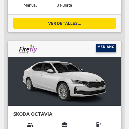
Manual
3 Puerta
VER DETALLES...
MEDIANO
SKODA OCTAVIA
group
business_center
local_gas_station