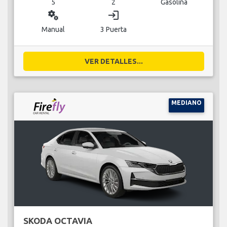
5
2
Gasolina
miscellaneous_services
login
Manual
3 Puerta
VER DETALLES...
MEDIANO
SKODA OCTAVIA