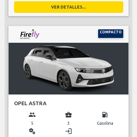
VER DETALLES...
COMPACTO
OPEL ASTRA
group
business_center
local_gas_station
5
3
Gasolina
miscellaneous_services
login