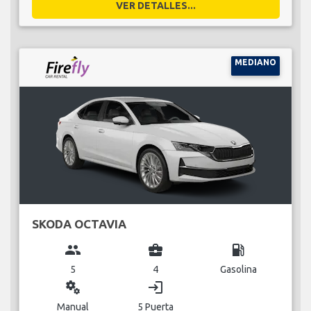
VER DETALLES...
MEDIANO
SKODA OCTAVIA
group
business_center
local_gas_station
5
4
Gasolina
miscellaneous_services
login
Manual
5 Puerta