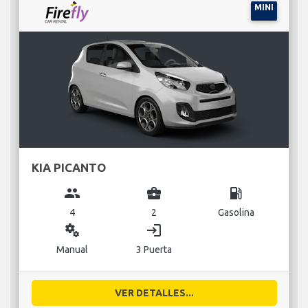
MINI
KIA PICANTO
group
business_center
local_gas_station
4
2
Gasolina
miscellaneous_services
login
Manual
3 Puerta
VER DETALLES...