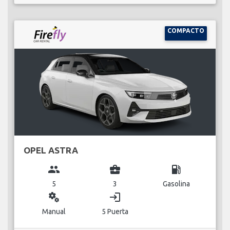
COMPACTO
OPEL ASTRA
group
business_center
local_gas_station
5
3
Gasolina
miscellaneous_services
login
Manual
5 Puerta