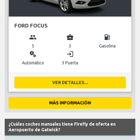
FORD FOCUS
group
business_center
local_gas_station
5
3
Gasolina
miscellaneous_services
login
Automático
3 Puerta
VER DETALLES...
MÁS INFORMACIÓN
¿Cuáles coches manuales tiene Firefly de oferta en
Aeropuerto de Gatwick?