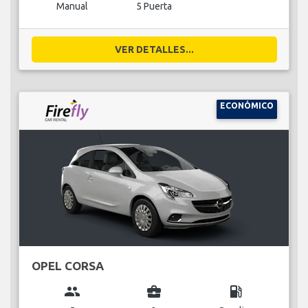
Manual
5 Puerta
VER DETALLES...
ECONÓMICO
OPEL CORSA
group
business_center
local_gas_station