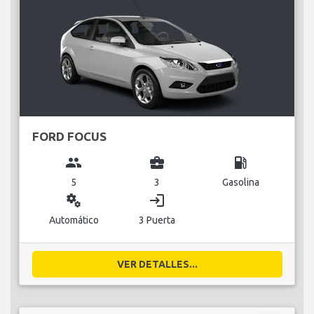
FORD FOCUS
group
business_center
local_gas_station
5
3
Gasolina
miscellaneous_services
login
Automático
3 Puerta
VER DETALLES...