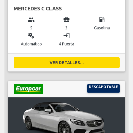
MERCEDES C CLASS
group
business_center
local_gas_station
5
3
Gasolina
miscellaneous_services
login
Automático
4 Puerta
VER DETALLES...
DESCAPOTABLE