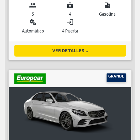
group
business_center
local_gas_station
5
4
Gasolina
miscellaneous_services
login
Automático
4 Puerta
VER DETALLES...
GRANDE