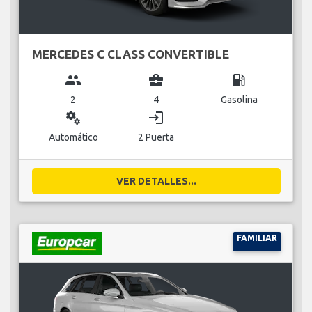
MERCEDES C CLASS CONVERTIBLE
group
business_center
local_gas_station
2
4
Gasolina
miscellaneous_services
login
Automático
2 Puerta
VER DETALLES...
FAMILIAR