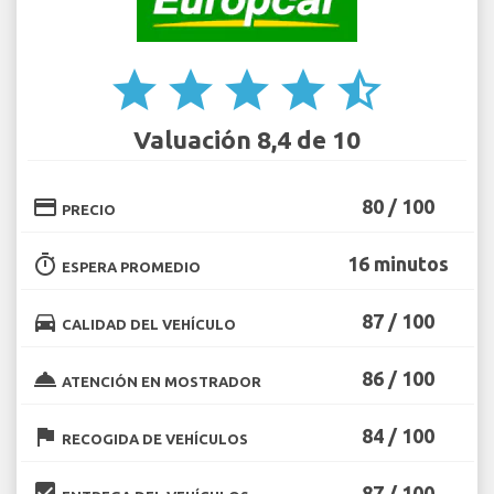
star
star
star
star
star_half
Valuación 8,4 de 10
credit_card
80 / 100
PRECIO
timer
16 minutos
ESPERA PROMEDIO
directions_car
87 / 100
CALIDAD DEL VEHÍCULO
room_service
86 / 100
ATENCIÓN EN MOSTRADOR
flag
84 / 100
RECOGIDA DE VEHÍCULOS
beenhere
87 / 100