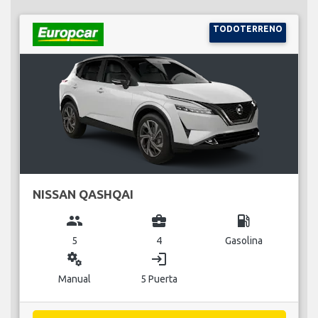
TODOTERRENO
NISSAN QASHQAI
group
business_center
local_gas_station
5
4
Gasolina
miscellaneous_services
login
Manual
5 Puerta