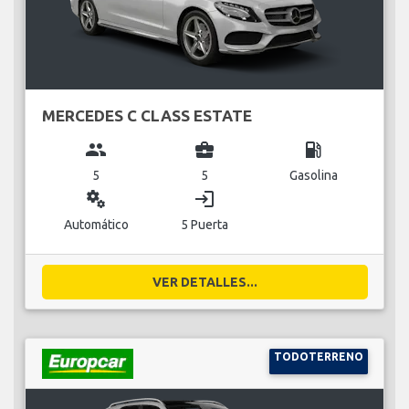
MERCEDES C CLASS ESTATE
group
business_center
local_gas_station
5
5
Gasolina
miscellaneous_services
login
Automático
5 Puerta
VER DETALLES...
TODOTERRENO