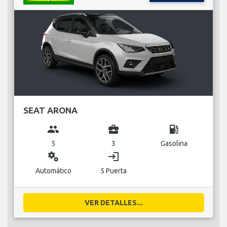
SEAT ARONA
group
business_center
local_gas_station
5
3
Gasolina
miscellaneous_services
login
Automático
5 Puerta
VER DETALLES...