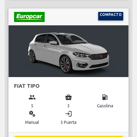
COMPACTO
FIAT TIPO
group
business_center
local_gas_station
5
3
Gasolina
miscellaneous_services
login
Manual
3 Puerta