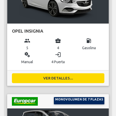
OPEL INSIGNIA
group
business_center
local_gas_station
5
4
Gasolina
miscellaneous_services
login
Manual
4 Puerta
VER DETALLES...
MONOVOLUMEN DE 7 PLAZAS