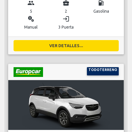
group
business_center
local_gas_station
5
2
Gasolina
miscellaneous_services
login
Manual
3 Puerta
VER DETALLES...
TODOTERRENO