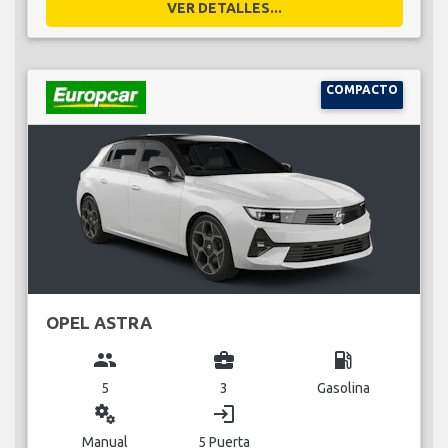
VER DETALLES...
COMPACTO
OPEL ASTRA
group
business_center
local_gas_station
5
3
Gasolina
miscellaneous_services
login
Manual
5 Puerta