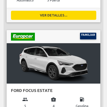
Automático
3 Puerta
VER DETALLES...
FAMILIAR
FORD FOCUS ESTATE
group
business_center
local_gas_station
5
4
Gasolina