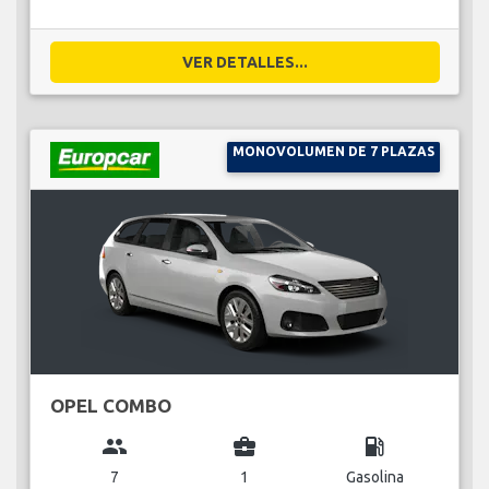
VER DETALLES...
MONOVOLUMEN DE 7 PLAZAS
OPEL COMBO
group
business_center
local_gas_station
7
1
Gasolina