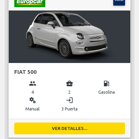
FIAT 500
group
business_center
local_gas_station
4
2
Gasolina
miscellaneous_services
login
Manual
3 Puerta
VER DETALLES...