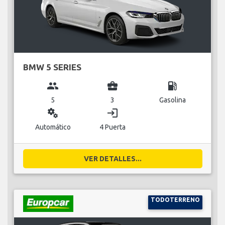
BMW 5 SERIES
group
business_center
local_gas_station
5
3
Gasolina
miscellaneous_services
login
Automático
4 Puerta
VER DETALLES...
TODOTERRENO