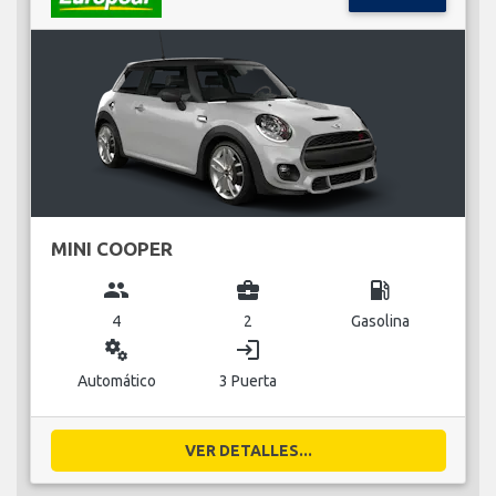
MINI COOPER
group
business_center
local_gas_station
4
2
Gasolina
miscellaneous_services
login
Automático
3 Puerta
VER DETALLES...