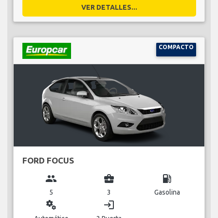
VER DETALLES...
COMPACTO
FORD FOCUS
group
business_center
local_gas_station
5
3
Gasolina
miscellaneous_services
login