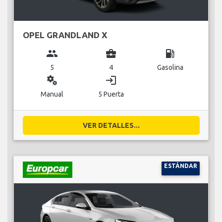
OPEL GRANDLAND X
group
business_center
local_gas_station
5
4
Gasolina
miscellaneous_services
login
Manual
5 Puerta
VER DETALLES...
ESTÁNDAR