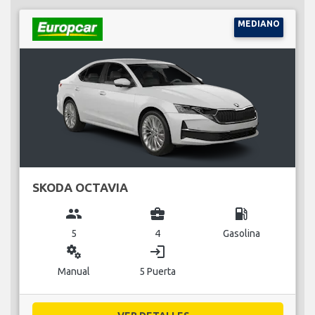
MEDIANO
SKODA OCTAVIA
group
business_center
local_gas_station
5
4
Gasolina
miscellaneous_services
login
Manual
5 Puerta