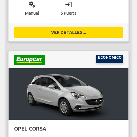
miscellaneous_services
login
Manual
5 Puerta
VER DETALLES...
ECONÓMICO
OPEL CORSA