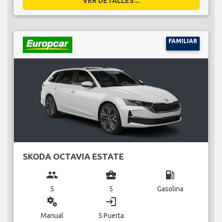
VER DETALLES...
FAMILIAR
SKODA OCTAVIA ESTATE
group
business_center
local_gas_station
5
5
Gasolina
miscellaneous_services
login
Manual
5 Puerta