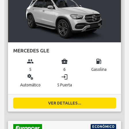
MERCEDES GLE
group
business_center
local_gas_station
5
6
Gasolina
miscellaneous_services
login
Automático
5 Puerta
VER DETALLES...
ECONÓMICO