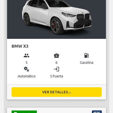
BMW X3
group
business_center
local_gas_station
5
6
Gasolina
miscellaneous_services
login
Automático
5 Puerta
VER DETALLES...
MINI