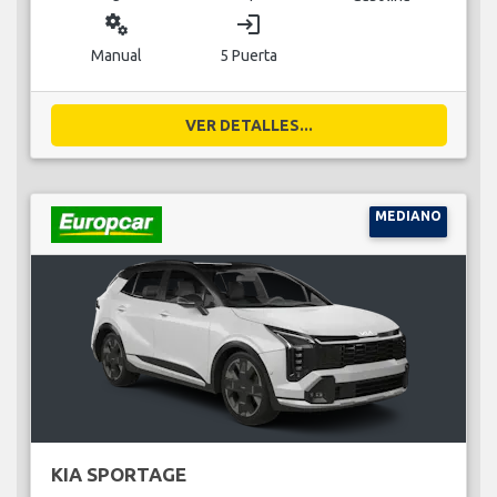
miscellaneous_services
login
Manual
5 Puerta
VER DETALLES...
MEDIANO
KIA SPORTAGE