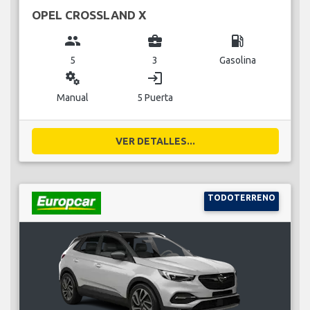
OPEL CROSSLAND X
group
business_center
local_gas_station
5
3
Gasolina
miscellaneous_services
login
Manual
5 Puerta
VER DETALLES...
TODOTERRENO