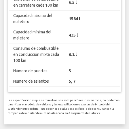
6.5 l
en carretera cada 100 km
Capacidad máxima del
1584 l
maletero
Capacidad mínima del
435 l
maletero
Consumo de combustible
en conducción mixta cada
6.2 l
100 km
Número de puertas
5
Numero de asientos
5, 7
Las especificaciones que se muestran son solo para fines informativos, no podemos
garantizar el modelo de vehículo y las especificaciones exactas de Mitsubishi
Outlander que recibirá. Para obtener detalles específicos, debe consultar con la
compañía de alquiler de automóviles dada en Aeropuerto de Gatwick.