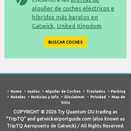
alquiler de coches eléctricos e
híbridos más baratos en
Gatwick, United Kingdom
BUSCAR COCHES
Home
vuelos
Alquiler de Coches
Traslados
Parking
Hoteles
Noticias y Info
Disclaimer
Prividad
Map de
Sitio
COPYRIGHT © 2026 Try Quantum OU trading as
"TripTQ" and gatwickairportguide.com (also known as
TripTQ Aeropuerto de Gatwick) / All Rights Reserved.