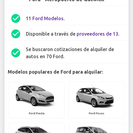
check_circle
11
Ford Modelos
.
check_circle
Disponible a través de
proveedores de 13
.
Se buscaron cotizaciones de alquiler de
check_circle
autos en 70 Ford.
Modelos populares de Ford para alquilar:
Ford Fiesta
Ford Focus