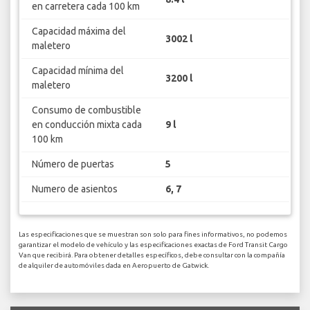
en carretera cada 100 km
Capacidad máxima del
3002 l
maletero
Capacidad mínima del
3200 l
maletero
Consumo de combustible
en conducción mixta cada
9 l
100 km
Número de puertas
5
Numero de asientos
6, 7
Las especificaciones que se muestran son solo para fines informativos, no podemos
garantizar el modelo de vehículo y las especificaciones exactas de Ford Transit Cargo
Van que recibirá. Para obtener detalles específicos, debe consultar con la compañía
de alquiler de automóviles dada en Aeropuerto de Gatwick.