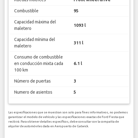
Combustible
95
Capacidad máxima del
1093 l
maletero
Capacidad mínima del
311 l
maletero
Consumo de combustible
en conducción mixta cada
6.1 l
100 km
Número de puertas
3
Numero de asientos
5
Las especificaciones que se muestran son solo para fines informativos, no podemos
garantizar el modelo de vehículo y las especificaciones exactas de Ford Fiesta que
recibirá. Para obtener detalles específicos, debe consultar con la compañía de
alquiler de automóviles dada en Aeropuerto de Gatwick.