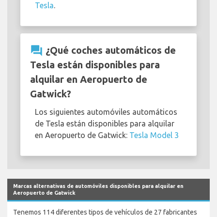
Tesla
.
question_answer
¿Qué coches automáticos de
Tesla están disponibles para
alquilar en Aeropuerto de
Gatwick?
Los siguientes automóviles automáticos
de Tesla están disponibles para alquilar
en Aeropuerto de Gatwick:
Tesla Model 3
Marcas alternativas de automóviles disponibles para alquilar en
Aeropuerto de Gatwick
Tenemos 114 diferentes tipos de vehículos de 27 fabricantes