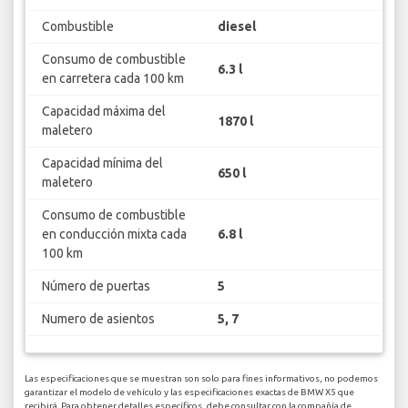
Combustible
diesel
Consumo de combustible
6.3 l
en carretera cada 100 km
Capacidad máxima del
1870 l
maletero
Capacidad mínima del
650 l
maletero
Consumo de combustible
en conducción mixta cada
6.8 l
100 km
Número de puertas
5
Numero de asientos
5, 7
Las especificaciones que se muestran son solo para fines informativos, no podemos
garantizar el modelo de vehículo y las especificaciones exactas de BMW X5 que
recibirá. Para obtener detalles específicos, debe consultar con la compañía de