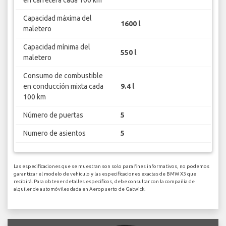
en carretera cada 100 km
Capacidad máxima del
1600 l
maletero
Capacidad mínima del
550 l
maletero
Consumo de combustible
en conducción mixta cada
9.4 l
100 km
Número de puertas
5
Numero de asientos
5
Las especificaciones que se muestran son solo para fines informativos, no podemos
garantizar el modelo de vehículo y las especificaciones exactas de BMW X3 que
recibirá. Para obtener detalles específicos, debe consultar con la compañía de
alquiler de automóviles dada en Aeropuerto de Gatwick.