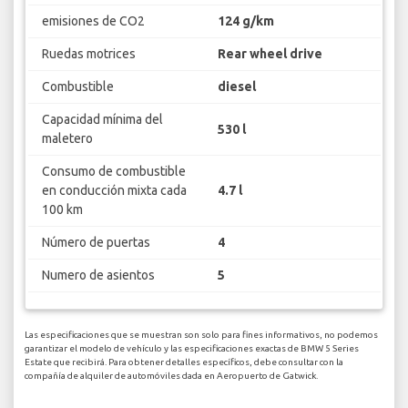
emisiones de CO2
124 g/km
Ruedas motrices
Rear wheel drive
Combustible
diesel
Capacidad mínima del
530 l
maletero
Consumo de combustible
en conducción mixta cada
4.7 l
100 km
Número de puertas
4
Numero de asientos
5
Las especificaciones que se muestran son solo para fines informativos, no podemos
garantizar el modelo de vehículo y las especificaciones exactas de BMW 5 Series
Estate que recibirá. Para obtener detalles específicos, debe consultar con la
compañía de alquiler de automóviles dada en Aeropuerto de Gatwick.