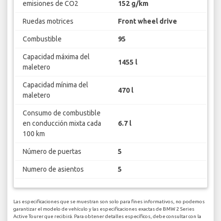
emisiones de CO2
152 g/km
Ruedas motrices
Front wheel drive
Combustible
95
Capacidad máxima del
1455 l
maletero
Capacidad mínima del
470 l
maletero
Consumo de combustible
en conducción mixta cada
6.7 l
100 km
Número de puertas
5
Numero de asientos
5
Las especificaciones que se muestran son solo para fines informativos, no podemos
garantizar el modelo de vehículo y las especificaciones exactas de BMW 2 Series
Active Tourer que recibirá. Para obtener detalles específicos, debe consultar con la