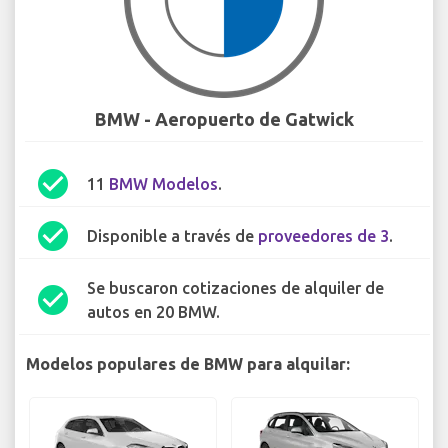
BMW - Aeropuerto de Gatwick
check_circle
11
BMW Modelos
.
check_circle
Disponible a través de
proveedores de 3
.
Se buscaron cotizaciones de alquiler de
check_circle
autos en 20 BMW.
Modelos populares de BMW para alquilar: