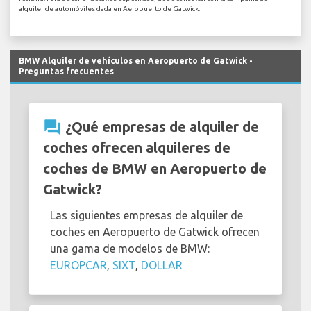
alquiler de automóviles dada en Aeropuerto de Gatwick.
BMW Alquiler de vehículos en Aeropuerto de Gatwick -
Preguntas frecuentes
question_answer
¿Qué empresas de alquiler de
coches ofrecen alquileres de
coches de BMW en Aeropuerto de
Gatwick?
Las siguientes empresas de alquiler de
coches en Aeropuerto de Gatwick ofrecen
una gama de modelos de BMW:
EUROPCAR
,
SIXT
,
DOLLAR