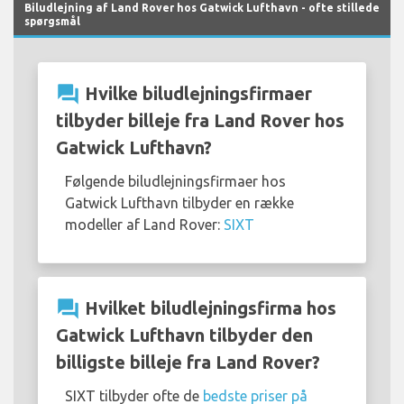
Biludlejning af Land Rover hos Gatwick Lufthavn - ofte stillede
spørgsmål
question_answer
Hvilke biludlejningsfirmaer
tilbyder billeje fra Land Rover hos
Gatwick Lufthavn?
Følgende biludlejningsfirmaer hos
Gatwick Lufthavn tilbyder en række
modeller af Land Rover:
SIXT
question_answer
Hvilket biludlejningsfirma hos
Gatwick Lufthavn tilbyder den
billigste billeje fra Land Rover?
SIXT tilbyder ofte de
bedste priser på