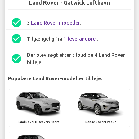
Land Rover - Gatwick Lufthavn
check_circle
3
Land Rover-modeller
.
check_circle
Tilgængelig fra
1 leverandører
.
Der blev søgt efter tilbud på 4 Land Rover
check_circle
billeje.
Populære Land Rover-modeller til leje:
Land Rover Discovery Sport
Range Rover Evoque