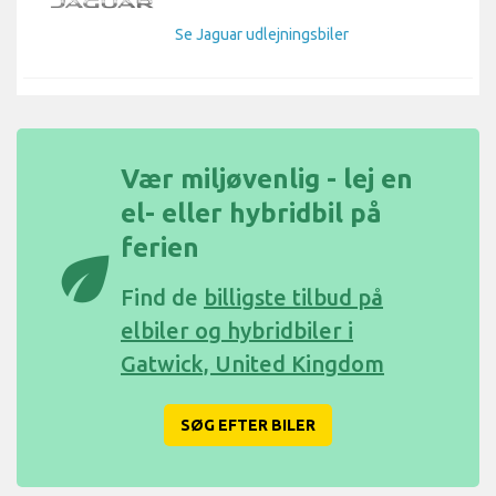
Se Jaguar udlejningsbiler
Vær miljøvenlig - lej en
el- eller hybridbil på
ferien
eco
Find de
billigste tilbud på
elbiler og hybridbiler i
Gatwick, United Kingdom
SØG EFTER BILER