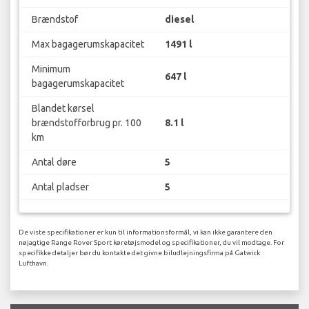
Brændstof
diesel
Max bagagerumskapacitet
1491 l
Minimum
647 l
bagagerumskapacitet
Blandet kørsel
brændstofforbrug pr. 100
8.1 l
km
Antal døre
5
Antal pladser
5
De viste specifikationer er kun til informationsformål, vi kan ikke garantere den
nøjagtige Range Rover Sport køretøjsmodel og specifikationer, du vil modtage. For
specifikke detaljer bør du kontakte det givne biludlejningsfirma på Gatwick
Lufthavn.