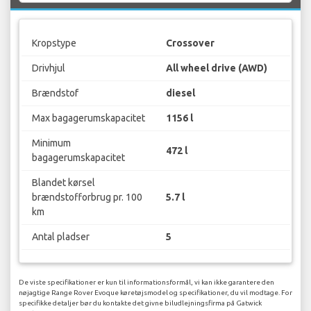
Kropstype
Crossover
Drivhjul
All wheel drive (AWD)
Brændstof
diesel
Max bagagerumskapacitet
1156 l
Minimum
472 l
bagagerumskapacitet
Blandet kørsel
brændstofforbrug pr. 100
5.7 l
km
Antal pladser
5
De viste specifikationer er kun til informationsformål, vi kan ikke garantere den
nøjagtige Range Rover Evoque køretøjsmodel og specifikationer, du vil modtage. For
specifikke detaljer bør du kontakte det givne biludlejningsfirma på Gatwick