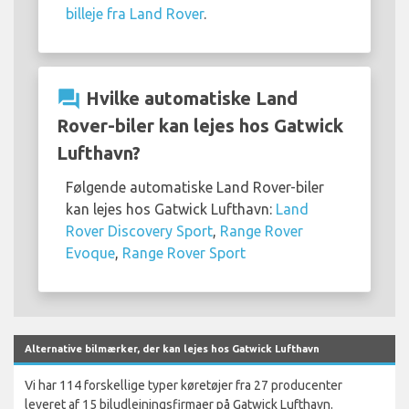
billeje fra Land Rover
.
question_answer
Hvilke automatiske Land
Rover-biler kan lejes hos Gatwick
Lufthavn?
Følgende automatiske Land Rover-biler
kan lejes hos Gatwick Lufthavn:
Land
Rover Discovery Sport
,
Range Rover
Evoque
,
Range Rover Sport
Alternative bilmærker, der kan lejes hos Gatwick Lufthavn
Vi har 114 forskellige typer køretøjer fra 27 producenter
leveret af 15 biludlejningsfirmaer på Gatwick Lufthavn.