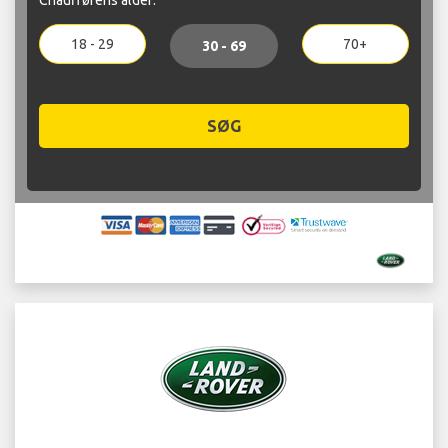
18 - 29
70+
30 - 69
SØG