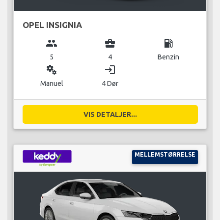
OPEL INSIGNIA
group
business_center
local_gas_station
5
4
Benzin
miscellaneous_services
login
Manuel
4 Dør
VIS DETALJER...
MELLEMSTØRRELSE