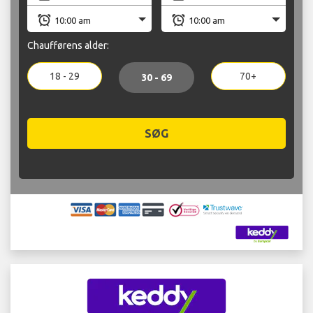
Chaufførens alder:
18 - 29
70+
30 - 69
SØG