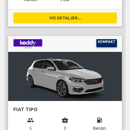
VIS DETALJER...
KOMPAKT
FIAT TIPO
group
business_center
local_gas_station
5
3
Benzin