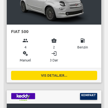
FIAT 500
group
business_center
local_gas_station
4
2
Benzin
miscellaneous_services
login
Manuel
3 Dør
VIS DETALJER...
KOMPAKT