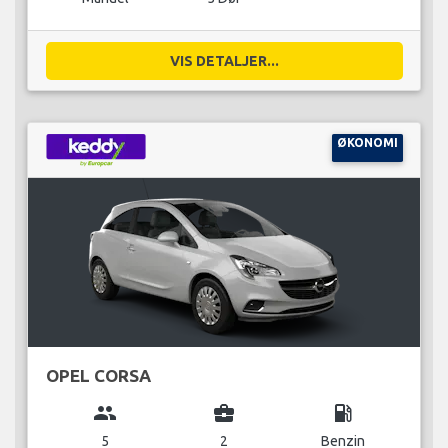
VIS DETALJER...
ØKONOMI
OPEL CORSA
group
business_center
local_gas_station
5
2
Benzin