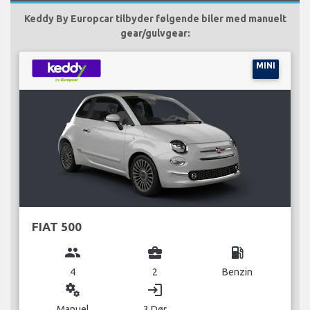
Keddy By Europcar tilbyder følgende biler med manuelt
gear/gulvgear:
MINI
FIAT 500
group
business_center
local_gas_station
4
2
Benzin
miscellaneous_services
login
Manuel
3 Dør