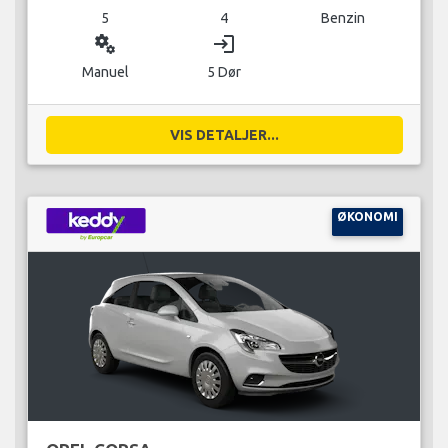
5
4
Benzin
miscellaneous_services
login
Manuel
5 Dør
VIS DETALJER...
ØKONOMI