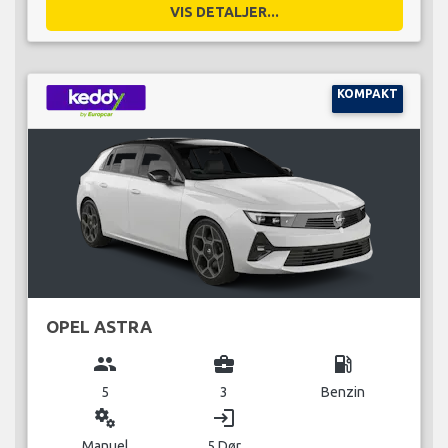
VIS DETALJER...
KOMPAKT
OPEL ASTRA
group
business_center
local_gas_station
5
3
Benzin
miscellaneous_services
login
Manuel
5 Dør