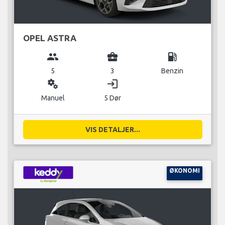
OPEL ASTRA
group
business_center
local_gas_station
5
3
Benzin
miscellaneous_services
login
Manuel
5 Dør
VIS DETALJER...
ØKONOMI