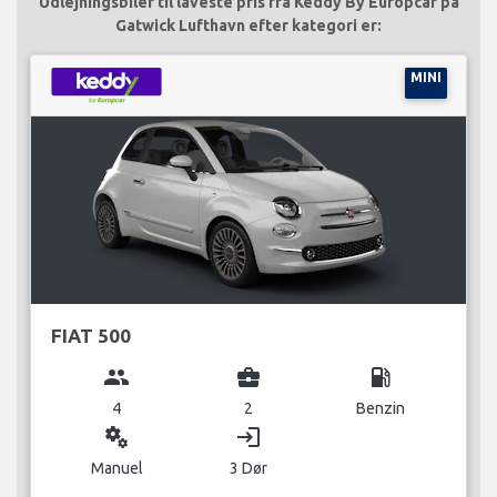
Udlejningsbiler til laveste pris fra Keddy By Europcar på
Gatwick Lufthavn efter kategori er:
MINI
FIAT 500
group
business_center
local_gas_station
4
2
Benzin
miscellaneous_services
login
Manuel
3 Dør