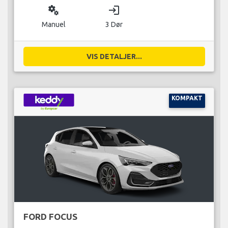
miscellaneous_services
login
Manuel
3 Dør
VIS DETALJER...
KOMPAKT
FORD FOCUS