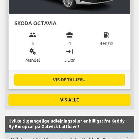
SKODA OCTAVIA
group
business_center
local_gas_station
5
4
Benzin
miscellaneous_services
login
Manuel
5 Dør
VIS DETALJER...
VIS ALLE
Hvilke tilgængelige udlejningsbiler er billigst fra Keddy
By Europcar på Gatwick Lufthavn?