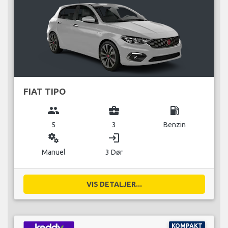
FIAT TIPO
group
business_center
local_gas_station
5
3
Benzin
miscellaneous_services
login
Manuel
3 Dør
VIS DETALJER...
KOMPAKT