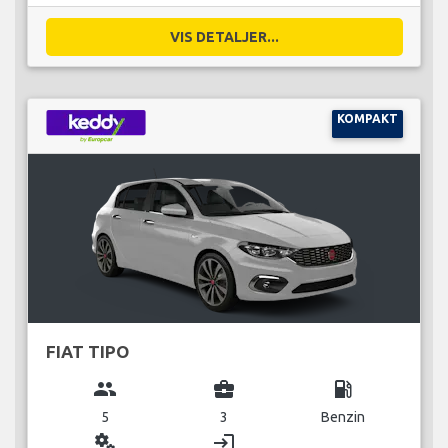
VIS DETALJER...
KOMPAKT
FIAT TIPO
group
business_center
local_gas_station
5
3
Benzin
miscellaneous_services
login