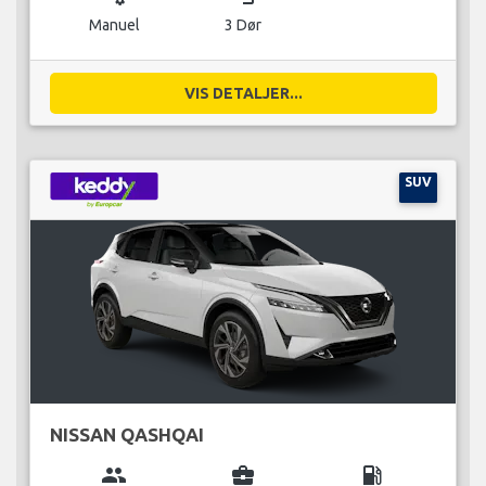
Manuel
3 Dør
VIS DETALJER...
SUV
NISSAN QASHQAI
group
business_center
local_gas_station