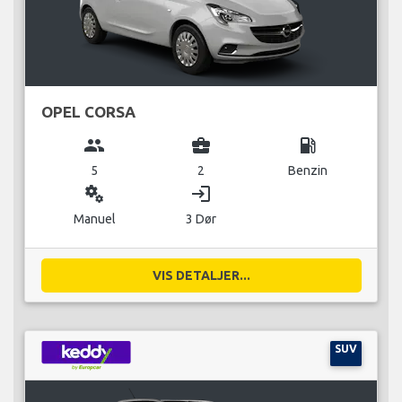
OPEL CORSA
group
business_center
local_gas_station
5
2
Benzin
miscellaneous_services
login
Manuel
3 Dør
VIS DETALJER...
SUV