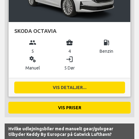
SKODA OCTAVIA
group
business_center
local_gas_station
5
4
Benzin
miscellaneous_services
login
Manuel
5 Dør
VIS DETALJER...
VIS PRISER
Hvilke udlejningsbiler med manuelt gear/gulvgear
tilbyder Keddy By Europcar på Gatwick Lufthavn?