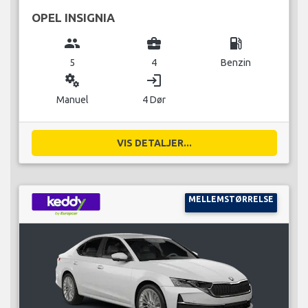
OPEL INSIGNIA
group
business_center
local_gas_station
5
4
Benzin
miscellaneous_services
login
Manuel
4 Dør
VIS DETALJER...
MELLEMSTØRRELSE