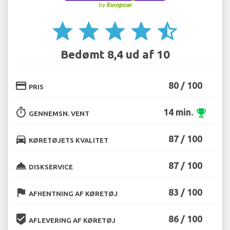
star
star
star
star
star_half
Bedømt 8,4 ud af 10
credit_card
80 / 100
PRIS
timer
14 min.
emoji_events
GENNEMSN. VENT
directions_car
87 / 100
KØRETØJETS KVALITET
room_service
87 / 100
DISKSERVICE
flag
83 / 100
AFHENTNING AF KØRETØJ
beenhere
86 / 100
AFLEVERING AF KØRETØJ