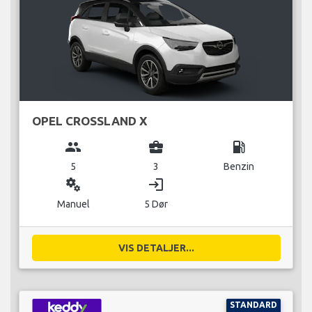
OPEL CROSSLAND X
group
business_center
local_gas_station
5
3
Benzin
miscellaneous_services
login
Manuel
5 Dør
VIS DETALJER...
STANDARD