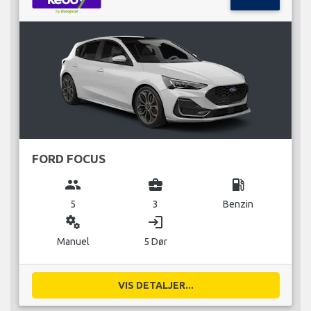
FORD FOCUS
group
business_center
local_gas_station
5
3
Benzin
miscellaneous_services
login
Manuel
5 Dør
VIS DETALJER...