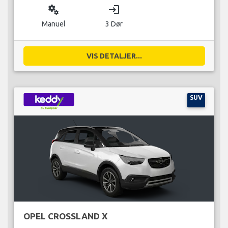
miscellaneous_services
login
Manuel
3 Dør
VIS DETALJER...
SUV
OPEL CROSSLAND X