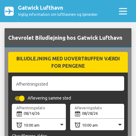
Gatwick Lufthavn
Vigtig information om lufthavnen og tjenester
Chevrolet Biludlejning hos Gatwick Lufthavn
BILUDLEJNING MED UOVERTRUFFEN VÆRDI
FOR PENGENE
Afhentningssted
Aflevering samme sted
Afhentningsdato
Afleveringsdato
Chaufførens alder: