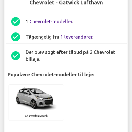
Chevrolet - Gatwick Lufthavn
check_circle
1
Chevrolet-modeller
.
check_circle
Tilgængelig fra
1 leverandører
.
Der blev søgt efter tilbud på 2 Chevrolet
check_circle
billeje.
Populære Chevrolet-modeller til leje:
Chevrolet Spark