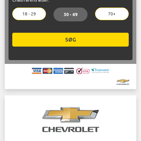
18 - 29
70+
30 - 69
SØG