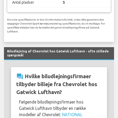
Antal pladser
5
De viste specifikationer er kun til informationsformål, vi kan ikke garantere den
nøjagtige Chevrolet Spark køretøjsmodel og specifikationer, du vil modtage. For
specifikke detaljer bør du kontakte det givne biludlejningsfirma på Gatwick
Lufthavn.
Biludlejning af Chevrolet hos Gatwick Lufthavn - ofte stillede
spørgsmål
question_answer
Hvilke biludlejningsfirmaer
tilbyder billeje fra Chevrolet hos
Gatwick Lufthavn?
Følgende biludlejningsfirmaer hos
Gatwick Lufthavn tilbyder en række
modeller af Chevrolet:
NATIONAL