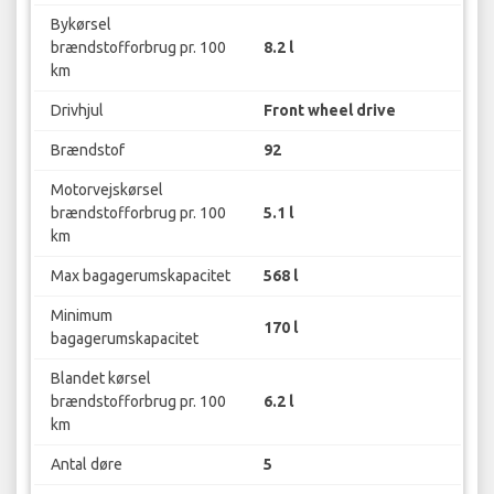
Bykørsel
brændstofforbrug pr. 100
8.2 l
km
Drivhjul
Front wheel drive
Brændstof
92
Motorvejskørsel
brændstofforbrug pr. 100
5.1 l
km
Max bagagerumskapacitet
568 l
Minimum
170 l
bagagerumskapacitet
Blandet kørsel
brændstofforbrug pr. 100
6.2 l
km
Antal døre
5