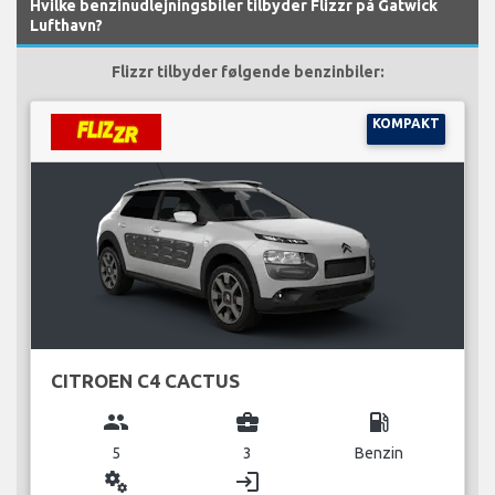
Hvilke benzinudlejningsbiler tilbyder Flizzr på Gatwick
Lufthavn?
Flizzr tilbyder følgende benzinbiler:
KOMPAKT
CITROEN C4 CACTUS
group
business_center
local_gas_station
5
3
Benzin
miscellaneous_services
login