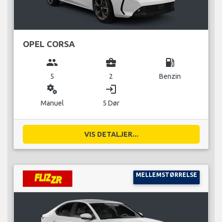
OPEL CORSA
group
business_center
local_gas_station
5
2
Benzin
miscellaneous_services
login
Manuel
5 Dør
VIS DETALJER...
MELLEMSTØRRELSE