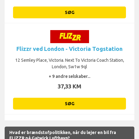
SØG
Flizzr ved London - Victoria Togstation
12 Semley Place, Victoria. Next To Victoria Coach Station,
London, Sw1w 9ql
+ 9 andre selskaber...
37,33 KM
SØG
Hvad er brændstofpolitikken, når du lejer en bil fra
FLIZZR på Gatwick Lufthavn?