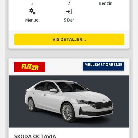
5
2
Benzin
miscellaneous_services
login
Manuel
5 Dør
VIS DETALJER...
MELLEMSTØRRELSE
SKODA OCTAVIA