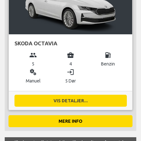
SKODA OCTAVIA
group
business_center
local_gas_station
5
4
Benzin
miscellaneous_services
login
Manuel
5 Dør
VIS DETALJER...
MERE INFO