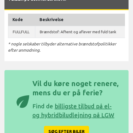
Kode
Beskrivelse
FULLFULL
Brændstof: Afhent og aflever med fuld tank
* nogle selskaber tilbyder alternative brændstofpolitikker
efter anmodning.
Vil du køre noget renere,
mens du er på ferie?
eco
Find de
billigste tilbud på el-
og hybridbiludlejning på LGW
SØG EFTER BILER