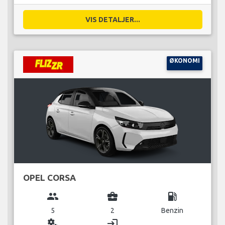
VIS DETALJER...
ØKONOMI
OPEL CORSA
group
business_center
local_gas_station
5
2
Benzin
miscellaneous_services
login