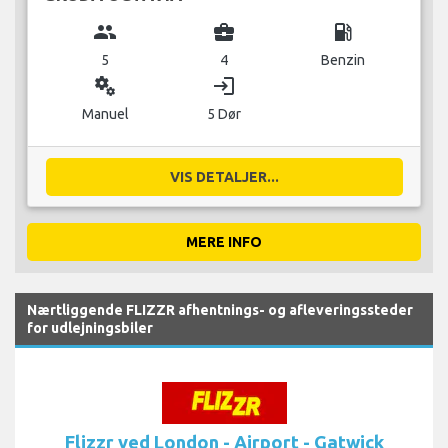
group
business_center
local_gas_station
5
4
Benzin
miscellaneous_services
login
Manuel
5 Dør
VIS DETALJER...
MERE INFO
Nærtliggende FLIZZR afhentnings- og afleveringssteder
for udlejningsbiler
Flizzr ved London - Airport - Gatwick