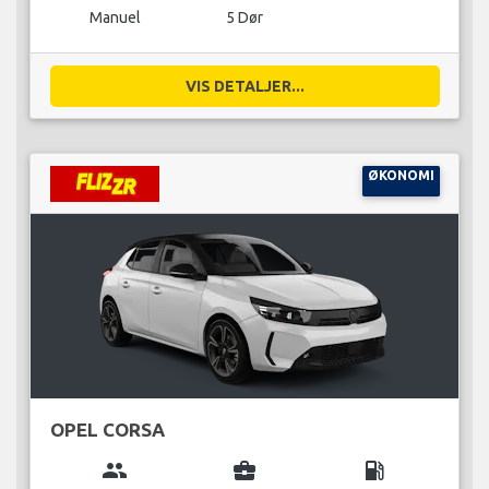
Manuel
5 Dør
VIS DETALJER...
ØKONOMI
OPEL CORSA
group
business_center
local_gas_station