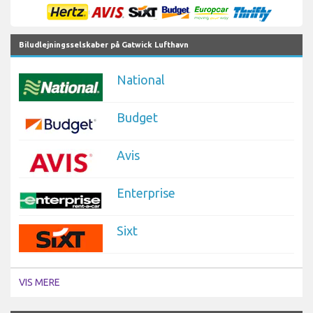
Biludlejningsselskaber på Gatwick Lufthavn
National
Budget
Avis
Enterprise
Sixt
VIS MERE