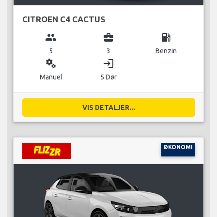
CITROEN C4 CACTUS
group
business_center
local_gas_station
5
3
Benzin
miscellaneous_services
login
Manuel
5 Dør
VIS DETALJER...
ØKONOMI