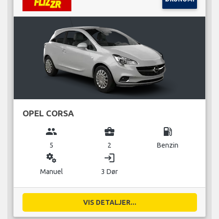
OPEL CORSA
group
business_center
local_gas_station
5
2
Benzin
miscellaneous_services
login
Manuel
3 Dør
VIS DETALJER...