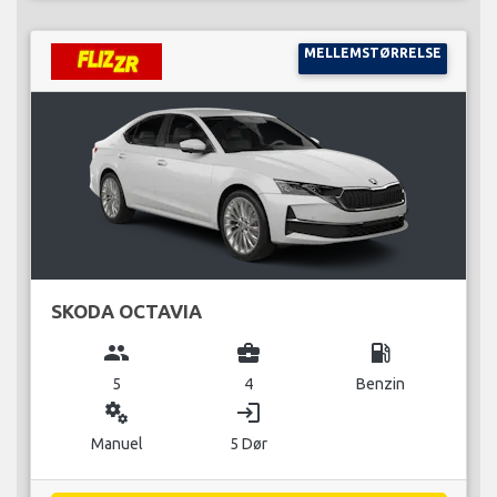
MELLEMSTØRRELSE
SKODA OCTAVIA
group
business_center
local_gas_station
5
4
Benzin
miscellaneous_services
login
Manuel
5 Dør