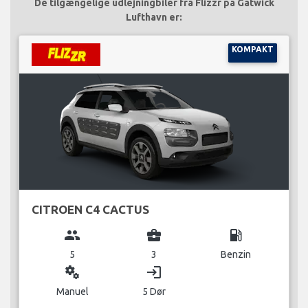
De tilgængelige udlejningbiler fra Flizzr på Gatwick
Lufthavn er:
KOMPAKT
CITROEN C4 CACTUS
group
business_center
local_gas_station
5
3
Benzin
miscellaneous_services
login
Manuel
5 Dør