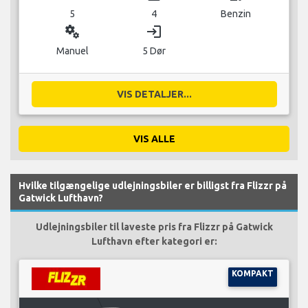
5
4
Benzin
miscellaneous_services
login
Manuel
5 Dør
VIS DETALJER...
VIS ALLE
Hvilke tilgængelige udlejningsbiler er billigst fra Flizzr på
Gatwick Lufthavn?
Udlejningsbiler til laveste pris fra Flizzr på Gatwick
Lufthavn efter kategori er:
KOMPAKT