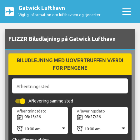
Gatwick Lufthavn
Vigtig information om lufthavnen og tjenester
FLIZZR Biludlejning på Gatwick Lufthavn
BILUDLEJNING MED UOVERTRUFFEN VÆRDI
FOR PENGENE
Afhentningssted
Aflevering samme sted
Afhentningsdato
Afleveringsdato
Chaufførens alder: