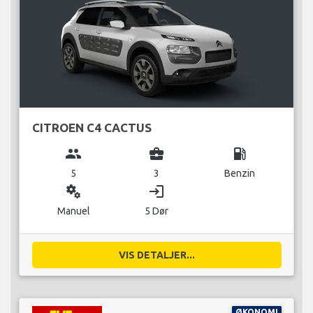
CITROEN C4 CACTUS
group
business_center
local_gas_station
5
3
Benzin
miscellaneous_services
login
Manuel
5 Dør
VIS DETALJER...
ØKONOMI