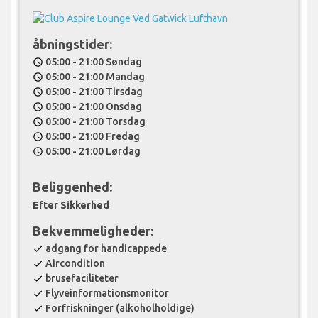
åbningstider:
05:00 - 21:00 Søndag
schedule
05:00 - 21:00 Mandag
schedule
05:00 - 21:00 Tirsdag
schedule
05:00 - 21:00 Onsdag
schedule
05:00 - 21:00 Torsdag
schedule
05:00 - 21:00 Fredag
schedule
05:00 - 21:00 Lørdag
schedule
Beliggenhed:
Efter Sikkerhed
Bekvemmeligheder:
adgang for handicappede
check
Aircondition
check
brusefaciliteter
check
Flyveinformationsmonitor
check
Forfriskninger (alkoholholdige)
check