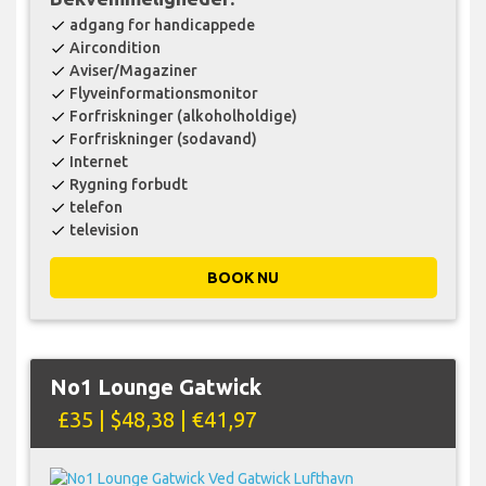
adgang for handicappede
check
Aircondition
check
Aviser/Magaziner
check
Flyveinformationsmonitor
check
Forfriskninger (alkoholholdige)
check
Forfriskninger (sodavand)
check
Internet
check
Rygning forbudt
check
telefon
check
television
check
BOOK NU
No1 Lounge Gatwick
£35 | $48,38 | €41,97