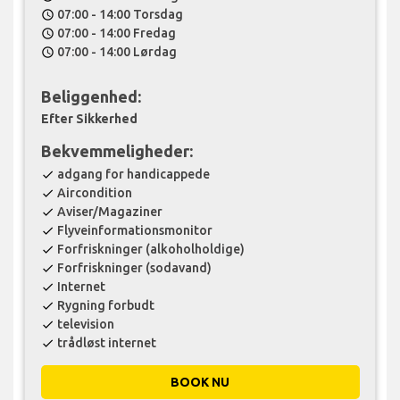
07:00 - 14:00 Torsdag
schedule
07:00 - 14:00 Fredag
schedule
07:00 - 14:00 Lørdag
schedule
Beliggenhed:
Efter Sikkerhed
Bekvemmeligheder:
adgang for handicappede
check
Aircondition
check
Aviser/Magaziner
check
Flyveinformationsmonitor
check
Forfriskninger (alkoholholdige)
check
Forfriskninger (sodavand)
check
Internet
check
Rygning forbudt
check
television
check
trådløst internet
check
BOOK NU