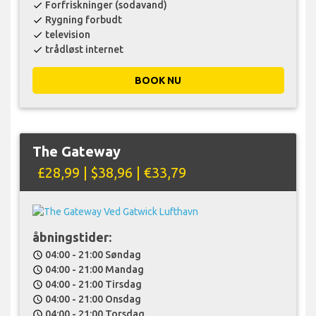
Forfriskninger (sodavand)
check
Rygning forbudt
check
television
check
trådløst internet
check
BOOK NU
The Gateway
£28,99 | $38,96 | €33,79
åbningstider:
04:00 - 21:00 Søndag
schedule
04:00 - 21:00 Mandag
schedule
04:00 - 21:00 Tirsdag
schedule
04:00 - 21:00 Onsdag
schedule
04:00 - 21:00 Torsdag
schedule