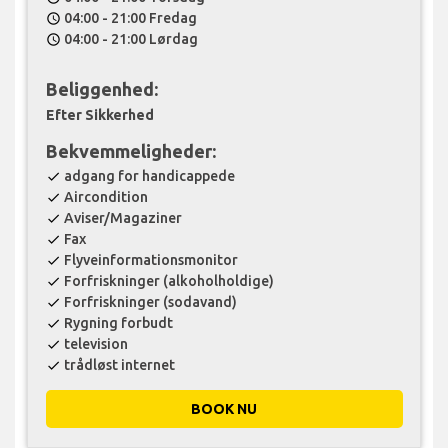
04:00 - 21:00 Fredag
schedule
04:00 - 21:00 Lørdag
schedule
Beliggenhed:
Efter Sikkerhed
Bekvemmeligheder:
adgang for handicappede
check
Aircondition
check
Aviser/Magaziner
check
Fax
check
Flyveinformationsmonitor
check
Forfriskninger (alkoholholdige)
check
Forfriskninger (sodavand)
check
Rygning forbudt
check
television
check
trådløst internet
check
BOOK NU