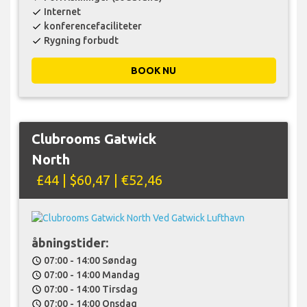
Internet
check
konferencefaciliteter
check
Rygning forbudt
check
BOOK NU
Clubrooms Gatwick
North
£44 | $60,47 | €52,46
åbningstider:
07:00 - 14:00 Søndag
schedule
07:00 - 14:00 Mandag
schedule
07:00 - 14:00 Tirsdag
schedule
07:00 - 14:00 Onsdag
schedule