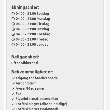
åbningstider:
04:00 - 21:00 Søndag
schedule
04:00 - 21:00 Mandag
schedule
04:00 - 21:00 Tirsdag
schedule
04:00 - 21:00 Onsdag
schedule
04:00 - 21:00 Torsdag
schedule
04:00 - 21:00 Fredag
schedule
04:00 - 21:00 Lørdag
schedule
Beliggenhed:
Efter Sikkerhed
Bekvemmeligheder:
adgang for handicappede
check
Aircondition
check
Aviser/Magaziner
check
Fax
check
Flyveinformationsmonitor
check
Forfriskninger (alkoholholdige)
check
Forfriskninger (sodavand)
check