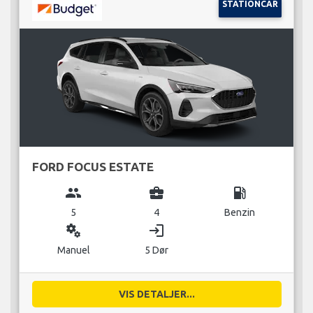
STATIONCAR
FORD FOCUS ESTATE
group
business_center
local_gas_station
5
4
Benzin
miscellaneous_services
login
Manuel
5 Dør
VIS DETALJER...