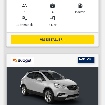
group
business_center
local_gas_station
5
4
Benzin
miscellaneous_services
login
Automatisk
4 Dør
VIS DETALJER...
KOMPAKT