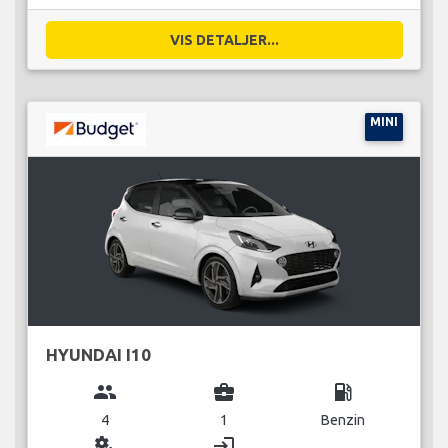
VIS DETALJER...
MINI
HYUNDAI I10
group
business_center
local_gas_station
4
1
Benzin
miscellaneous_services
login