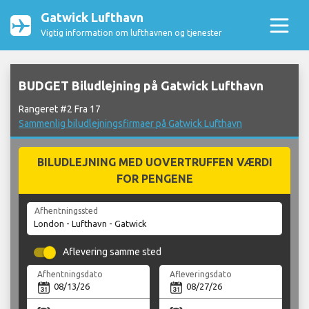
Gatwick Lufthavn
Vigtig information om lufthavnen og tjenester
BUDGET Biludlejning på Gatwick Lufthavn
Rangeret #2 Fra 17
Sammenlig biludlejningsfirmaer på Gatwick Lufthavn
BILUDLEJNING MED UOVERTRUFFEN VÆRDI
FOR PENGENE
Afhentningssted
Aflevering samme sted
Afhentningsdato
Afleveringsdato