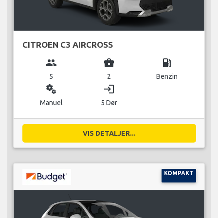
CITROEN C3 AIRCROSS
group
business_center
local_gas_station
5
2
Benzin
miscellaneous_services
login
Manuel
5 Dør
VIS DETALJER...
KOMPAKT