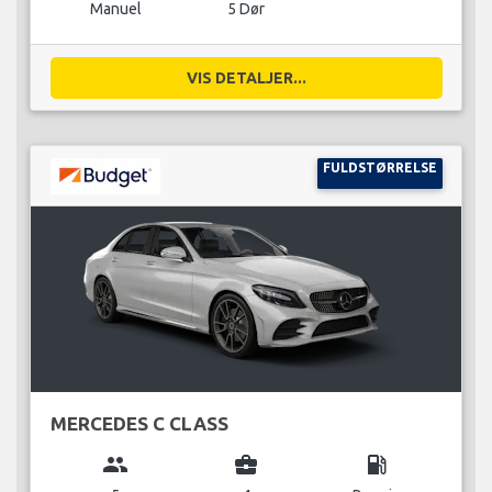
Manuel
5 Dør
VIS DETALJER...
FULDSTØRRELSE
MERCEDES C CLASS
group
business_center
local_gas_station