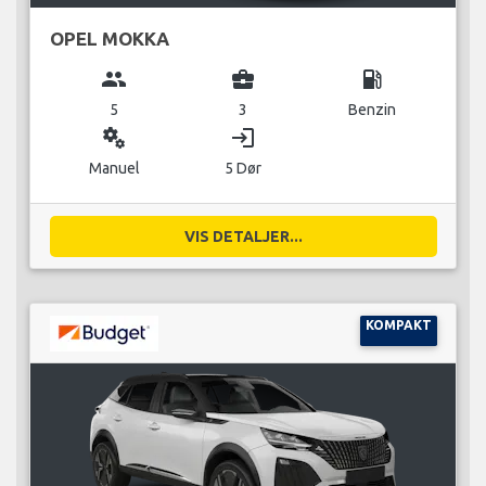
OPEL MOKKA
group
business_center
local_gas_station
5
3
Benzin
miscellaneous_services
login
Manuel
5 Dør
VIS DETALJER...
KOMPAKT