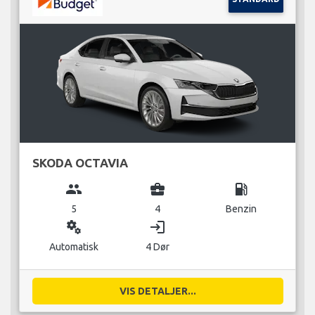
SKODA OCTAVIA
group
business_center
local_gas_station
5
4
Benzin
miscellaneous_services
login
Automatisk
4 Dør
VIS DETALJER...