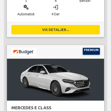
5
4
Benzin
miscellaneous_services
login
Automatisk
4 Dør
VIS DETALJER...
PREMIUM
MERCEDES E CLASS