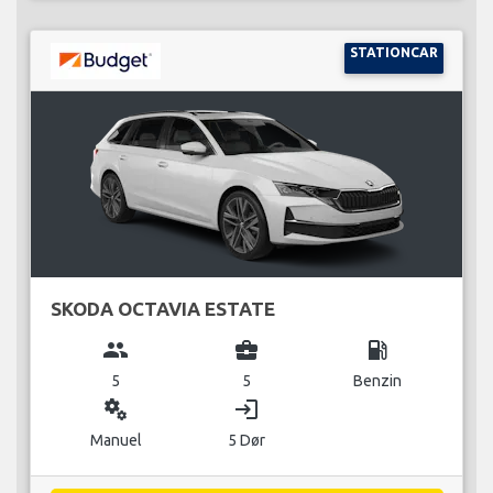
STATIONCAR
SKODA OCTAVIA ESTATE
group
business_center
local_gas_station
5
5
Benzin
miscellaneous_services
login
Manuel
5 Dør