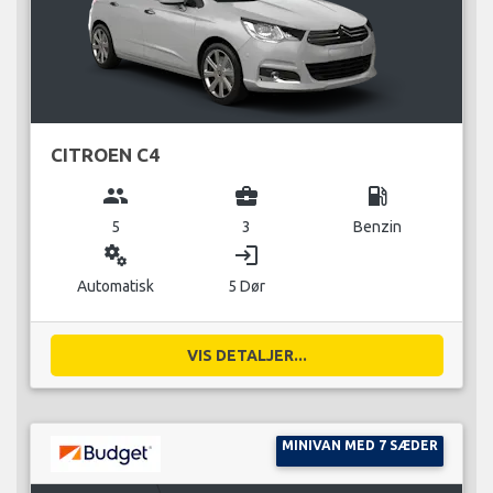
CITROEN C4
group
business_center
local_gas_station
5
3
Benzin
miscellaneous_services
login
Automatisk
5 Dør
VIS DETALJER...
MINIVAN MED 7 SÆDER