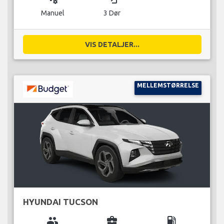
Manuel
3 Dør
VIS DETALJER...
MELLEMSTØRRELSE
HYUNDAI TUCSON
group
business_center
local_gas_station