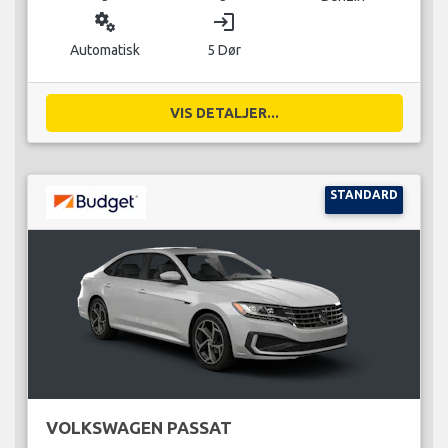
miscellaneous_services
login
Automatisk
5 Dør
VIS DETALJER...
STANDARD
VOLKSWAGEN PASSAT