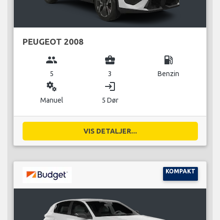
PEUGEOT 2008
group
business_center
local_gas_station
5
3
Benzin
miscellaneous_services
login
Manuel
5 Dør
VIS DETALJER...
KOMPAKT