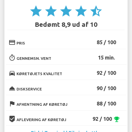
star
star
star
star
star_half
Bedømt 8,9 ud af 10
credit_card
85 / 100
PRIS
timer
15 min.
GENNEMSN. VENT
directions_car
92 / 100
KØRETØJETS KVALITET
room_service
90 / 100
DISKSERVICE
flag
88 / 100
AFHENTNING AF KØRETØJ
beenhere
92 / 100
emoji_events
AFLEVERING AF KØRETØJ