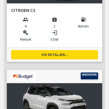
CITROEN C3
group
business_center
local_gas_station
4
2
Benzin
miscellaneous_services
login
Manuel
5 Dør
VIS DETALJER...
ØKONOMI