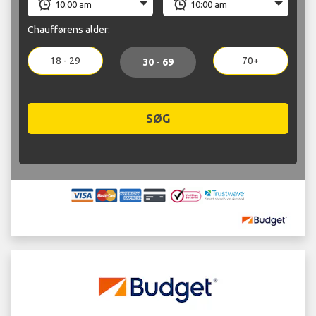
Chaufførens alder:
18 - 29
70+
30 - 69
SØG