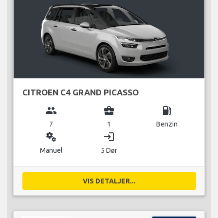
CITROEN C4 GRAND PICASSO
group
business_center
local_gas_station
7
1
Benzin
miscellaneous_services
login
Manuel
5 Dør
VIS DETALJER...