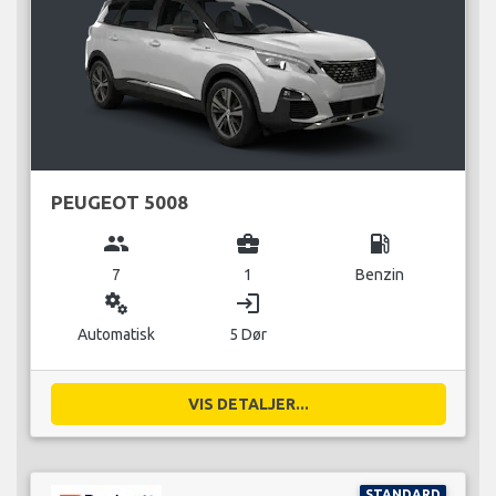
PEUGEOT 5008
group
business_center
local_gas_station
7
1
Benzin
miscellaneous_services
login
Automatisk
5 Dør
VIS DETALJER...
STANDARD