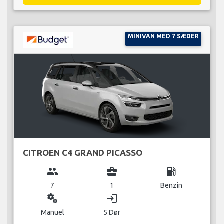
MINIVAN MED 7 SÆDER
CITROEN C4 GRAND PICASSO
group
business_center
local_gas_station
7
1
Benzin
miscellaneous_services
login
Manuel
5 Dør