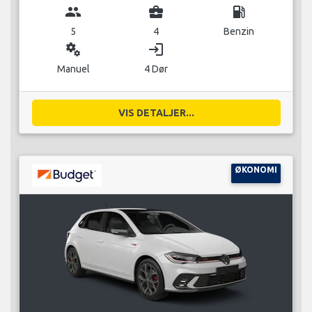
group
business_center
local_gas_station
5
4
Benzin
miscellaneous_services
login
Manuel
4 Dør
VIS DETALJER...
ØKONOMI