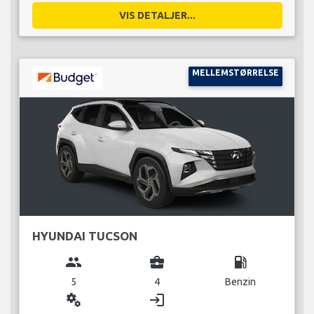
VIS DETALJER...
MELLEMSTØRRELSE
HYUNDAI TUCSON
group
business_center
local_gas_station
5
4
Benzin
miscellaneous_services
login