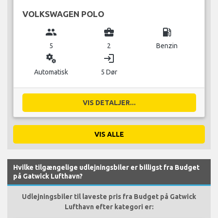
VOLKSWAGEN POLO
group
business_center
local_gas_station
5
2
Benzin
miscellaneous_services
login
Automatisk
5 Dør
VIS DETALJER...
VIS ALLE
Hvilke tilgængelige udlejningsbiler er billigst fra Budget
på Gatwick Lufthavn?
Udlejningsbiler til laveste pris fra Budget på Gatwick
Lufthavn efter kategori er: