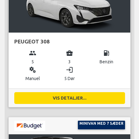
PEUGEOT 308
group
business_center
local_gas_station
5
3
Benzin
miscellaneous_services
login
Manuel
5 Dør
VIS DETALJER...
MINIVAN MED 7 SÆDER