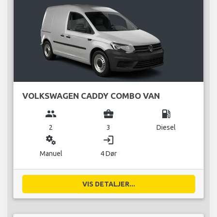
VOLKSWAGEN CADDY COMBO VAN
group
business_center
local_gas_station
2
3
Diesel
miscellaneous_services
login
Manuel
4 Dør
VIS DETALJER...