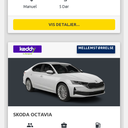
Manuel
5 Dør
VIS DETALJER...
MELLEMSTØRRELSE
SKODA OCTAVIA
group
business_center
local_gas_station