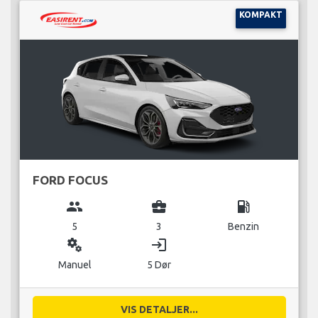
KOMPAKT
FORD FOCUS
group
business_center
local_gas_station
5
3
Benzin
miscellaneous_services
login
Manuel
5 Dør
VIS DETALJER...