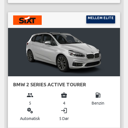
MELLEM ELITE
BMW 2 SERIES ACTIVE TOURER
group
business_center
local_gas_station
5
4
Benzin
miscellaneous_services
login
Automatisk
5 Dør