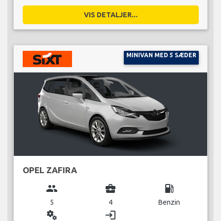
VIS DETALJER...
MINIVAN MED 5 SÆDER
OPEL ZAFIRA
group
business_center
local_gas_station
5
4
Benzin
miscellaneous_services
login