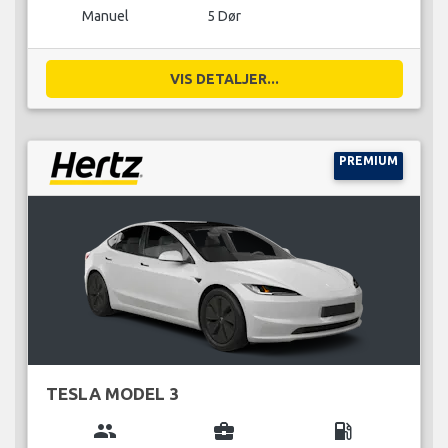
Manuel
5 Dør
VIS DETALJER...
PREMIUM
TESLA MODEL 3
group
business_center
local_gas_station