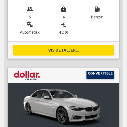
group
business_center
local_gas_station
5
4
Benzin
miscellaneous_services
login
Automatisk
4 Dør
VIS DETALJER...
CONVERTIBLE