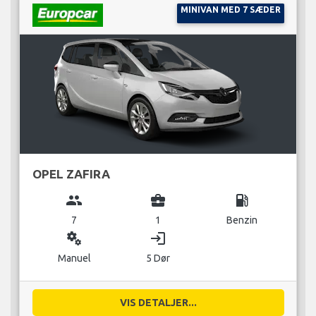
MINIVAN MED 7 SÆDER
OPEL ZAFIRA
group
business_center
local_gas_station
7
1
Benzin
miscellaneous_services
login
Manuel
5 Dør
VIS DETALJER...