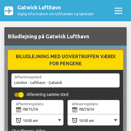
Gatwick Lufthavn
Vigtig information om lufthavnen og tjenester
Biludlejning på Gatwick Lufthavn
BILUDLEJNING MED UOVERTRUFFEN VÆRDI
FOR PENGENE
Afhentningssted
Aflevering samme sted
Afhentningsdato
Afleveringsdato
Chaufførens alder: