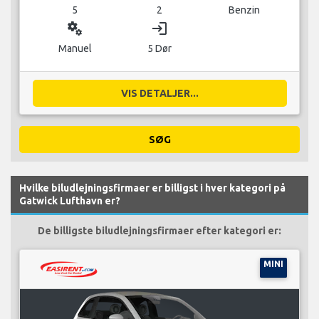
5
2
Benzin
miscellaneous_services
login
Manuel
5 Dør
VIS DETALJER...
SØG
Hvilke biludlejningsfirmaer er billigst i hver kategori på
Gatwick Lufthavn er?
De billigste biludlejningsfirmaer efter kategori er:
MINI