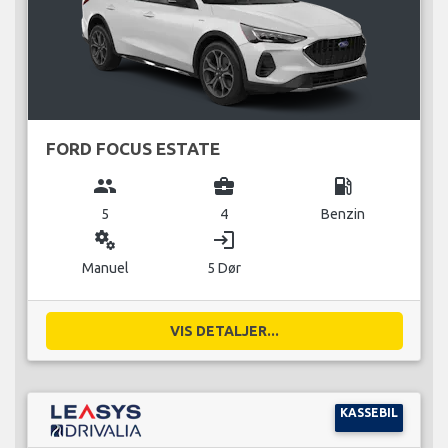
FORD FOCUS ESTATE
group
business_center
local_gas_station
5
4
Benzin
miscellaneous_services
login
Manuel
5 Dør
VIS DETALJER...
KASSEBIL