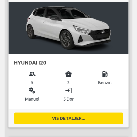
HYUNDAI I20
group
business_center
local_gas_station
5
2
Benzin
miscellaneous_services
login
Manuel
5 Dør
VIS DETALJER...