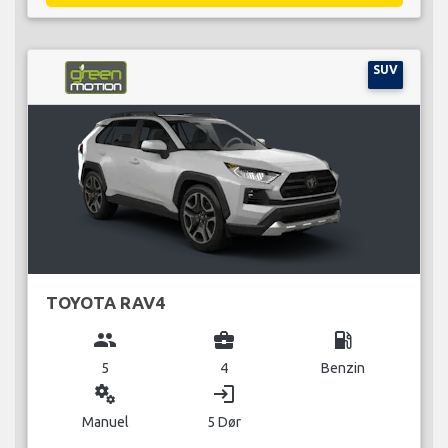
SUV
TOYOTA RAV4
group
business_center
local_gas_station
5
4
Benzin
miscellaneous_services
login
Manuel
5 Dør