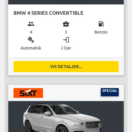
BMW 4 SERIES CONVERTIBLE
group
business_center
local_gas_station
4
3
Benzin
miscellaneous_services
login
Automatisk
2 Dør
VIS DETALJER...
SPECIAL