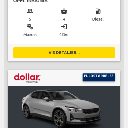
OPEL INSIGNIA
group
business_center
local_gas_station
5
4
Diesel
miscellaneous_services
login
Manuel
4 Dør
VIS DETALJER...
FULDSTØRRELSE