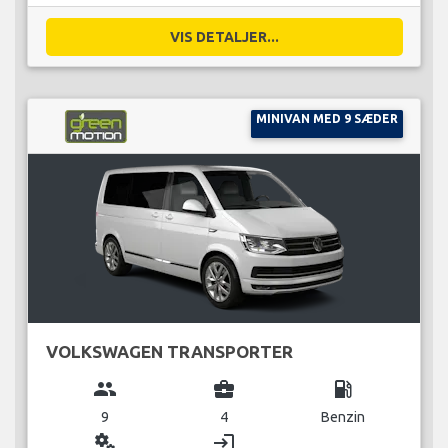
VIS DETALJER...
MINIVAN MED 9 SÆDER
VOLKSWAGEN TRANSPORTER
group
business_center
local_gas_station
9
4
Benzin
miscellaneous_services
login