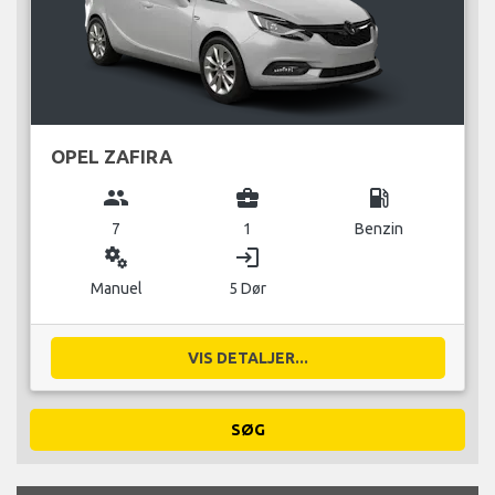
OPEL ZAFIRA
group
business_center
local_gas_station
7
1
Benzin
miscellaneous_services
login
Manuel
5 Dør
VIS DETALJER...
SØG