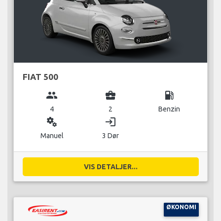
FIAT 500
group
business_center
local_gas_station
4
2
Benzin
miscellaneous_services
login
Manuel
3 Dør
VIS DETALJER...
ØKONOMI