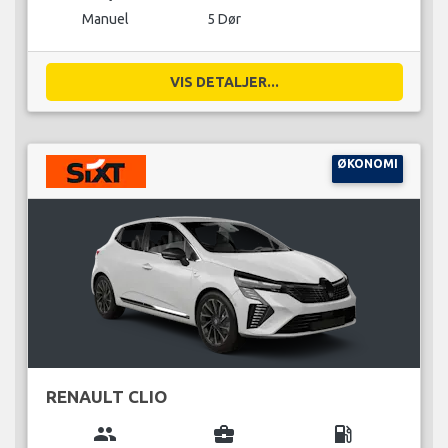
Manuel
5 Dør
VIS DETALJER...
ØKONOMI
RENAULT CLIO
group
business_center
local_gas_station