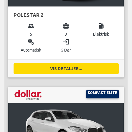
POLESTAR 2
group
business_center
local_gas_station
5
3
Elektrisk
miscellaneous_services
login
Automatisk
5 Dør
VIS DETALJER...
KOMPAKT ELITE