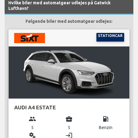
Hvilke biler med automatgear udlejes på Gatwick
Lufthavn?
Følgende biler med automatgear udlejes:
STATIONCAR
AUDI A4 ESTATE
group
business_center
local_gas_station
5
5
Benzin
miscellaneous_services
login