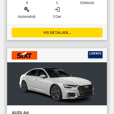
4
3
Elektrisk
miscellaneous_services
login
Automatisk
5 Dør
VIS DETALJER...
LUKSUS
AUDI A6