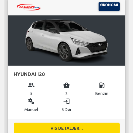
ØKONOMI
HYUNDAI I20
group
business_center
local_gas_station
5
2
Benzin
miscellaneous_services
login
Manuel
5 Dør
VIS DETALJER...