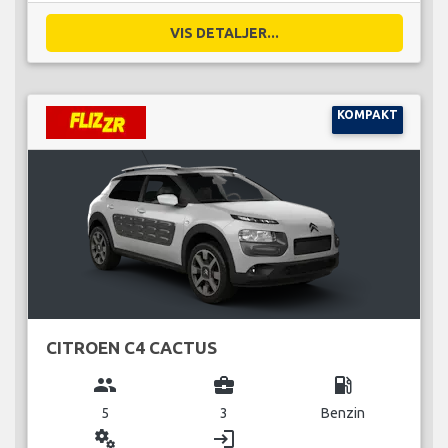
VIS DETALJER...
KOMPAKT
CITROEN C4 CACTUS
group
business_center
local_gas_station
5
3
Benzin
miscellaneous_services
login