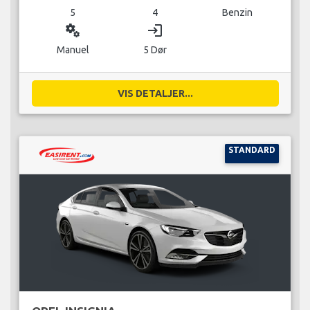
5
4
Benzin
miscellaneous_services
login
Manuel
5 Dør
VIS DETALJER...
STANDARD