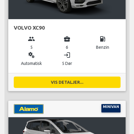
VOLVO XC90
group
business_center
local_gas_station
5
6
Benzin
miscellaneous_services
login
Automatisk
5 Dør
VIS DETALJER...
MINIVAN