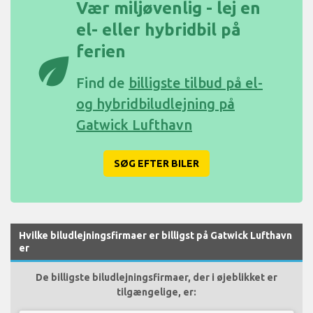
Vær miljøvenlig - lej en
el- eller hybridbil på
ferien
eco
Find de
billigste tilbud på el-
og hybridbiludlejning på
Gatwick Lufthavn
SØG EFTER BILER
Hvilke biludlejningsfirmaer er billigst på Gatwick Lufthavn
er
De billigste biludlejningsfirmaer, der i øjeblikket er
tilgængelige, er: