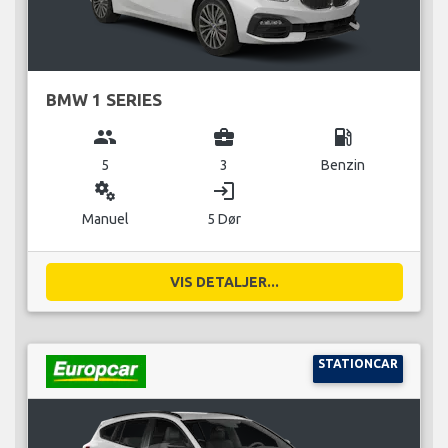
BMW 1 SERIES
group
business_center
local_gas_station
5
3
Benzin
miscellaneous_services
login
Manuel
5 Dør
VIS DETALJER...
STATIONCAR