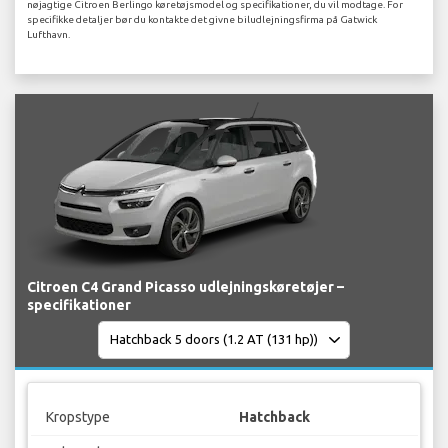
nøjagtige Citroen Berlingo køretøjsmodel og specifikationer, du vil modtage. For
specifikke detaljer bør du kontakte det givne biludlejningsfirma på Gatwick
Lufthavn.
Citroen C4 Grand Picasso udlejningskøretøjer –
specifikationer
Kropstype
Hatchback