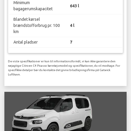
Minimum
643 l
bagagerumskapacitet
Blandet kørsel
brændstofforbrug pr. 100
4 l
km
Antal pladser
7
De viste specifikationer er kun til informationsformål, vi kan ikke garantere den
nøjagtige Citroen C4 Picasso køretøjsmodel og specifikationer, du vil modtage. For
specifikke detaljer bør du kontakte det givne biludlejningsfirma på Gatwick
Lufthavn.