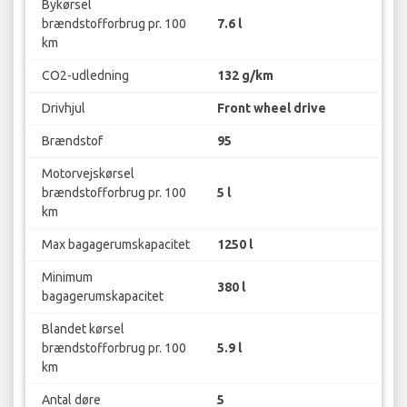
Bykørsel
brændstofforbrug pr. 100
7.6 l
km
CO2-udledning
132 g/km
Drivhjul
Front wheel drive
Brændstof
95
Motorvejskørsel
brændstofforbrug pr. 100
5 l
km
Max bagagerumskapacitet
1250 l
Minimum
380 l
bagagerumskapacitet
Blandet kørsel
brændstofforbrug pr. 100
5.9 l
km
Antal døre
5