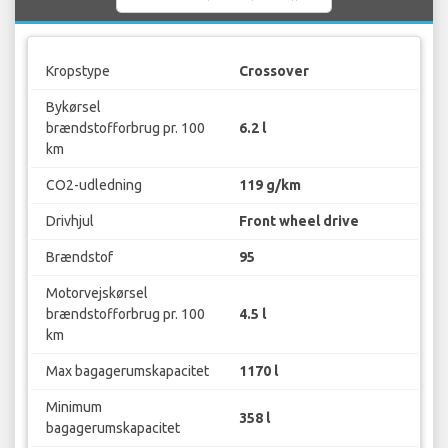
Kropstype
Crossover
Bykørsel
brændstofforbrug pr. 100
6.2 l
km
CO2-udledning
119 g/km
Drivhjul
Front wheel drive
Brændstof
95
Motorvejskørsel
brændstofforbrug pr. 100
4.5 l
km
Max bagagerumskapacitet
1170 l
Minimum
358 l
bagagerumskapacitet