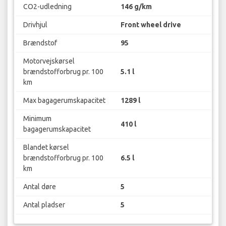
CO2-udledning
146 g/km
Drivhjul
Front wheel drive
Brændstof
95
Motorvejskørsel
brændstofforbrug pr. 100
5.1 l
km
Max bagagerumskapacitet
1289 l
Minimum
410 l
bagagerumskapacitet
Blandet kørsel
brændstofforbrug pr. 100
6.5 l
km
Antal døre
5
Antal pladser
5