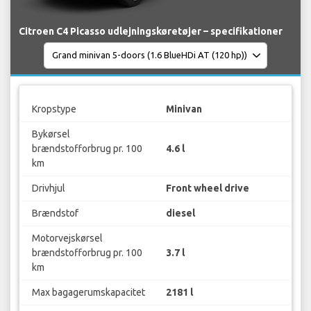
Citroen C4 Picasso udlejningskøretøjer – specifikationer
Kropstype
Minivan
Bykørsel
brændstofforbrug pr. 100
4.6 l
km
Drivhjul
Front wheel drive
Brændstof
diesel
Motorvejskørsel
brændstofforbrug pr. 100
3.7 l
km
Max bagagerumskapacitet
2181 l