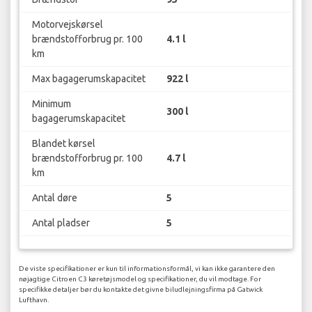
Motorvejskørsel
brændstofforbrug pr. 100
4.1 l
km
Max bagagerumskapacitet
922 l
Minimum
300 l
bagagerumskapacitet
Blandet kørsel
brændstofforbrug pr. 100
4.7 l
km
Antal døre
5
Antal pladser
5
De viste specifikationer er kun til informationsformål, vi kan ikke garantere den
nøjagtige Citroen C3 køretøjsmodel og specifikationer, du vil modtage. For
specifikke detaljer bør du kontakte det givne biludlejningsfirma på Gatwick
Lufthavn.