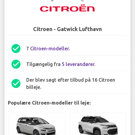
Citroen - Gatwick Lufthavn
check_circle
7
Citroen-modeller
.
check_circle
Tilgængelig fra
5 leverandører
.
Der blev søgt efter tilbud på 16 Citroen
check_circle
billeje.
Populære Citroen-modeller til leje: