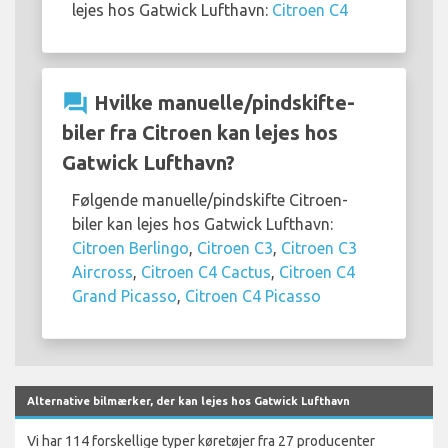
lejes hos Gatwick Lufthavn:
Citroen C4
question_answer
Hvilke manuelle/pindskifte-
biler fra Citroen kan lejes hos
Gatwick Lufthavn?
Følgende manuelle/pindskifte Citroen-
biler kan lejes hos Gatwick Lufthavn:
Citroen Berlingo
,
Citroen C3
,
Citroen C3
Aircross
,
Citroen C4 Cactus
,
Citroen C4
Grand Picasso
,
Citroen C4 Picasso
Alternative bilmærker, der kan lejes hos Gatwick Lufthavn
Vi har 114 forskellige typer køretøjer fra 27 producenter