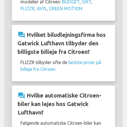
modeller af Citroen:
BUDGET
,
SIXT
,
FLIZZR
,
AVIS
,
GREEN MOTION
question_answer
Hvilket biludlejningsfirma hos
Gatwick Lufthavn tilbyder den
billigste billeje fra Citroen?
FLIZZR tilbyder ofte de
bedste priser på
billeje fra Citroen
.
question_answer
Hvilke automatiske Citroen-
biler kan lejes hos Gatwick
Lufthavn?
Følgende automatiske Citroen-biler kan