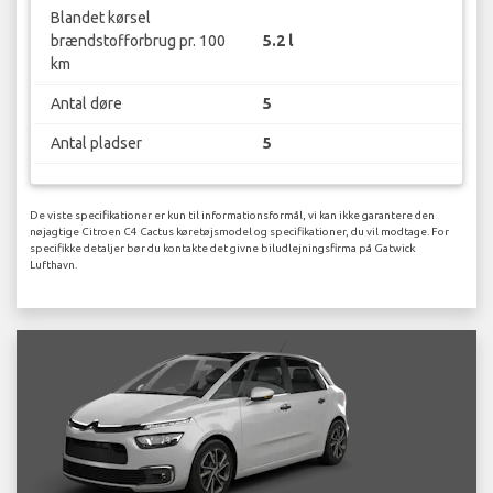
Blandet kørsel
brændstofforbrug pr. 100
5.2 l
km
Antal døre
5
Antal pladser
5
De viste specifikationer er kun til informationsformål, vi kan ikke garantere den
nøjagtige Citroen C4 Cactus køretøjsmodel og specifikationer, du vil modtage. For
specifikke detaljer bør du kontakte det givne biludlejningsfirma på Gatwick
Lufthavn.