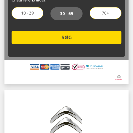
18 - 29
70+
30 - 69
SØG