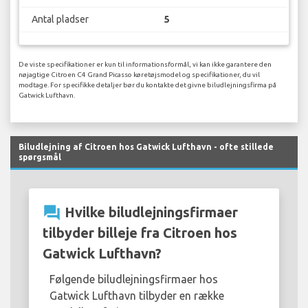
Antal pladser
5
De viste specifikationer er kun til informationsformål, vi kan ikke garantere den
nøjagtige Citroen C4 Grand Picasso køretøjsmodel og specifikationer, du vil
modtage. For specifikke detaljer bør du kontakte det givne biludlejningsfirma på
Gatwick Lufthavn.
Biludlejning af Citroen hos Gatwick Lufthavn - ofte stillede
spørgsmål
question_answer
Hvilke biludlejningsfirmaer
tilbyder billeje fra Citroen hos
Gatwick Lufthavn?
Følgende biludlejningsfirmaer hos
Gatwick Lufthavn tilbyder en række