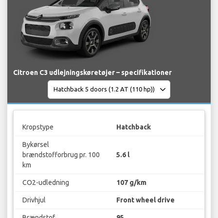
Citroen C3 udlejningskøretøjer – specifikationer
Kropstype
Hatchback
Bykørsel
brændstofforbrug pr. 100
5.6 l
km
CO2-udledning
107 g/km
Drivhjul
Front wheel drive
Brændstof
95