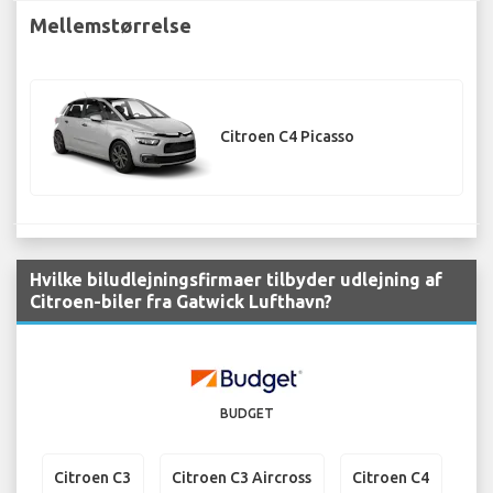
Mellemstørrelse
Citroen C4 Picasso
Hvilke biludlejningsfirmaer tilbyder udlejning af
Citroen-biler fra Gatwick Lufthavn?
BUDGET
Citroen C3
Citroen C3 Aircross
Citroen C4