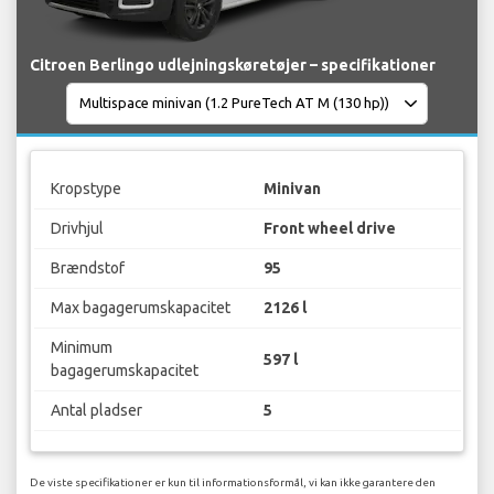
Citroen Berlingo udlejningskøretøjer – specifikationer
Kropstype
Minivan
Drivhjul
Front wheel drive
Brændstof
95
Max bagagerumskapacitet
2126 l
Minimum
597 l
bagagerumskapacitet
Antal pladser
5
De viste specifikationer er kun til informationsformål, vi kan ikke garantere den