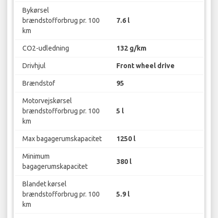
Bykørsel
brændstofforbrug pr. 100
7.6 l
km
CO2-udledning
132 g/km
Drivhjul
Front wheel drive
Brændstof
95
Motorvejskørsel
brændstofforbrug pr. 100
5 l
km
Max bagagerumskapacitet
1250 l
Minimum
380 l
bagagerumskapacitet
Blandet kørsel
brændstofforbrug pr. 100
5.9 l
km