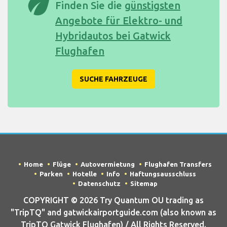
eco
Finden Sie die
günstigsten
Angebote für Elektro- und
Hybridautos bei Gatwick
Flughafen
SUCHE FAHRZEUGE
Home
Flüge
Autovermietung
Flughafen Transfers
Parken
Hotelle
Info
Haftungsausschluss
Datenschutz
Sitemap
COPYRIGHT © 2026 Try Quantum OU trading as
"TripTQ" and gatwickairportguide.com (also known as
TripTQ Gatwick Flughafen) / All Rights Reserved.