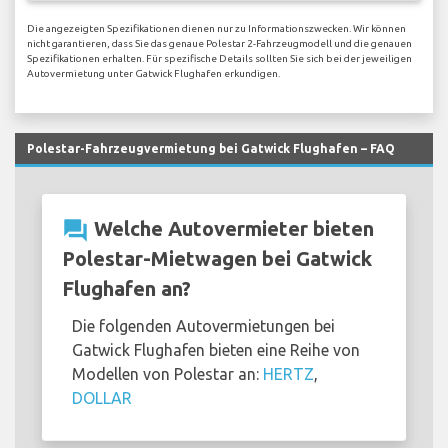
Die angezeigten Spezifikationen dienen nur zu Informationszwecken. Wir können
nicht garantieren, dass Sie das genaue Polestar 2-Fahrzeugmodell und die genauen
Spezifikationen erhalten. Für spezifische Details sollten Sie sich bei der jeweiligen
Autovermietung unter Gatwick Flughafen erkundigen.
Polestar-Fahrzeugvermietung bei Gatwick Flughafen – FAQ
question_answer
Welche Autovermieter bieten
Polestar-Mietwagen bei Gatwick
Flughafen an?
Die folgenden Autovermietungen bei
Gatwick Flughafen bieten eine Reihe von
Modellen von Polestar an:
HERTZ
,
DOLLAR