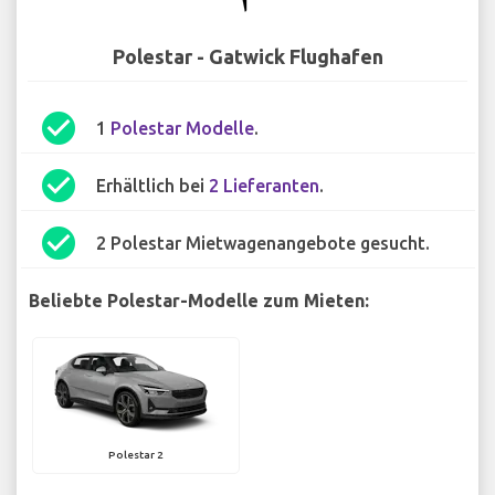
Polestar - Gatwick Flughafen
check_circle
1
Polestar Modelle
.
check_circle
Erhältlich bei
2 Lieferanten
.
check_circle
2 Polestar Mietwagenangebote gesucht.
Beliebte Polestar-Modelle zum Mieten:
Polestar 2