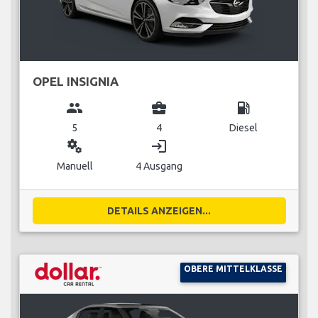
OPEL INSIGNIA
group
business_center
local_gas_station
5
4
Diesel
miscellaneous_services
login
Manuell
4 Ausgang
DETAILS ANZEIGEN...
OBERE MITTELKLASSE