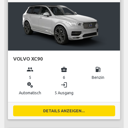
VOLVO XC90
group
business_center
local_gas_station
5
6
Benzin
miscellaneous_services
login
Automatisch
5 Ausgang
DETAILS ANZEIGEN...