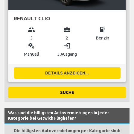
RENAULT CLIO
group
business_center
local_gas_station
5
2
Benzin
miscellaneous_services
login
Manuell
5 Ausgang
DETAILS ANZEIGEN...
SUCHE
Was sind die billigsten Autovermietungen in jeder
Kategorie bei Gatwick Flughafen?
Die billigsten Autovermietungen per Kategorie sind: