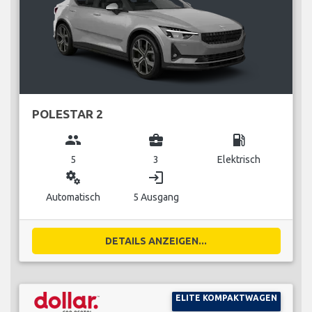
POLESTAR 2
group
business_center
local_gas_station
5
3
Elektrisch
miscellaneous_services
login
Automatisch
5 Ausgang
DETAILS ANZEIGEN...
ELITE KOMPAKTWAGEN