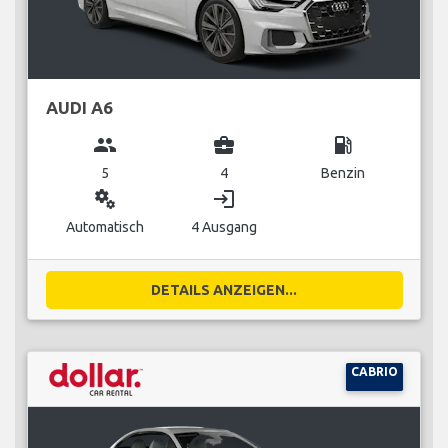
AUDI A6
group
business_center
local_gas_station
5
4
Benzin
miscellaneous_services
login
Automatisch
4 Ausgang
DETAILS ANZEIGEN...
CABRIO