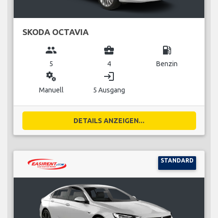
SKODA OCTAVIA
group
business_center
local_gas_station
5
4
Benzin
miscellaneous_services
login
Manuell
5 Ausgang
DETAILS ANZEIGEN...
STANDARD