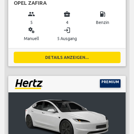
OPEL ZAFIRA
group
business_center
local_gas_station
5
4
Benzin
miscellaneous_services
login
Manuell
5 Ausgang
DETAILS ANZEIGEN...
PREMIUM