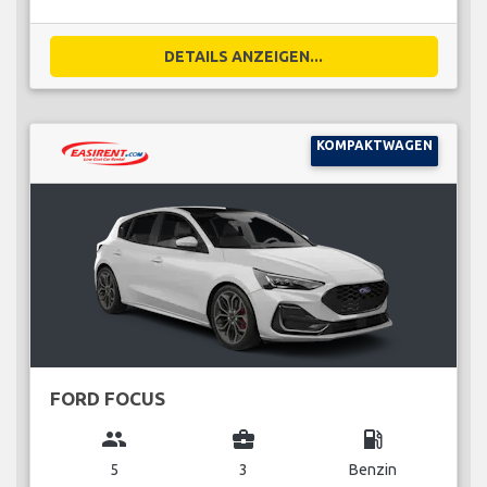
DETAILS ANZEIGEN...
KOMPAKTWAGEN
FORD FOCUS
group
business_center
local_gas_station
5
3
Benzin