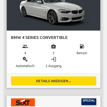
BMW 4 SERIES CONVERTIBLE
group
business_center
local_gas_station
4
3
Benzin
miscellaneous_services
login
Automatisch
2 Ausgang
DETAILS ANZEIGEN...
SPEZIAL