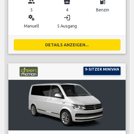
group
business_center
local_gas_station
5
4
Benzin
miscellaneous_services
login
Manuell
5 Ausgang
DETAILS ANZEIGEN...
9-SITZER MINIVAN