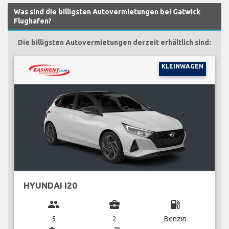
Was sind die billigsten Autovermietungen bei Gatwick
Flughafen?
Die billigsten Autovermietungen derzeit erhältlich sind:
KLEINWAGEN
HYUNDAI I20
group
business_center
local_gas_station
5
2
Benzin