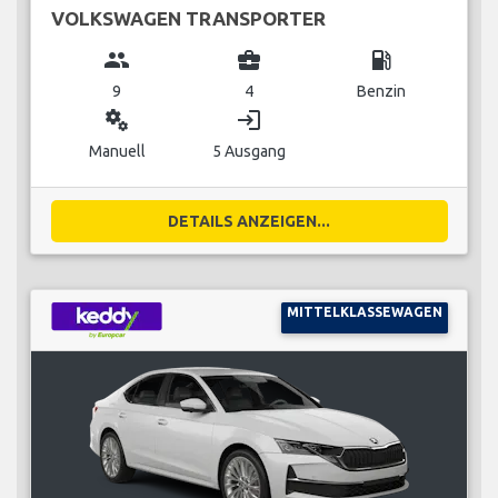
VOLKSWAGEN TRANSPORTER
group
business_center
local_gas_station
9
4
Benzin
miscellaneous_services
login
Manuell
5 Ausgang
DETAILS ANZEIGEN...
MITTELKLASSEWAGEN