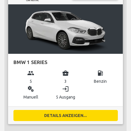
BMW 1 SERIES
group
business_center
local_gas_station
5
3
Benzin
miscellaneous_services
login
Manuell
5 Ausgang
DETAILS ANZEIGEN...