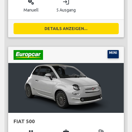
miscellaneous_services
login
Manuell
5 Ausgang
DETAILS ANZEIGEN...
MINI
FIAT 500