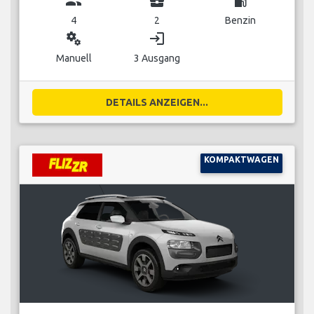
group
business_center
local_gas_station
4
2
Benzin
miscellaneous_services
login
Manuell
3 Ausgang
DETAILS ANZEIGEN...
KOMPAKTWAGEN