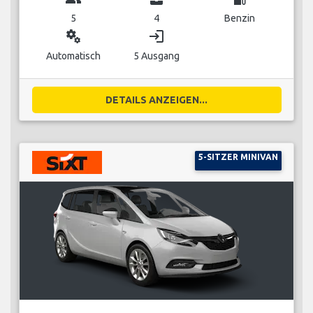
5
4
Benzin
miscellaneous_services
login
Automatisch
5 Ausgang
DETAILS ANZEIGEN...
5-SITZER MINIVAN