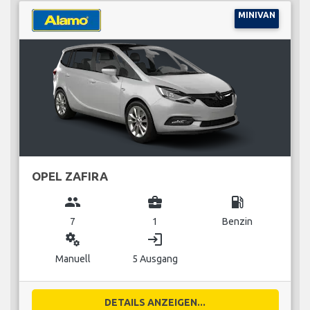
MINIVAN
OPEL ZAFIRA
group
business_center
local_gas_station
7
1
Benzin
miscellaneous_services
login
Manuell
5 Ausgang
DETAILS ANZEIGEN...