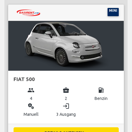
MINI
FIAT 500
group
business_center
local_gas_station
4
2
Benzin
miscellaneous_services
login
Manuell
3 Ausgang