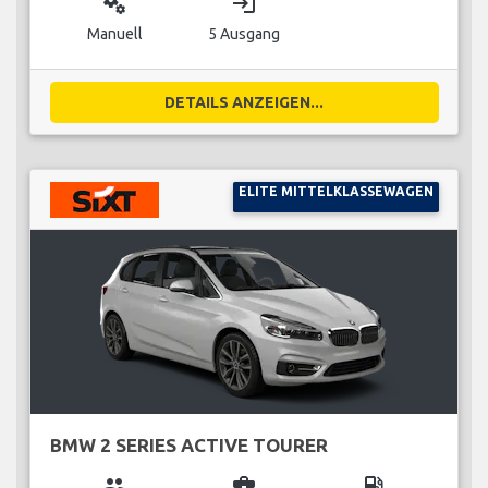
miscellaneous_services
login
Manuell
5 Ausgang
DETAILS ANZEIGEN...
ELITE MITTELKLASSEWAGEN
BMW 2 SERIES ACTIVE TOURER
group
business_center
local_gas_station