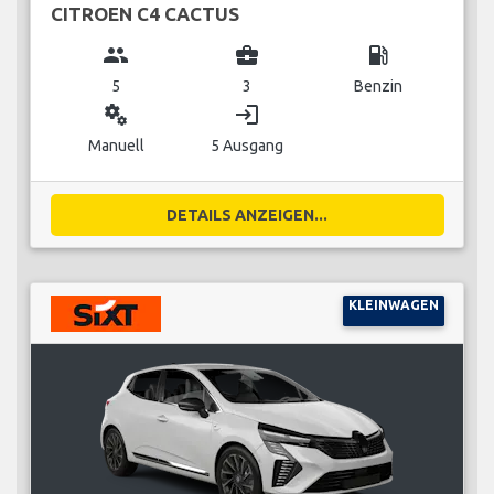
CITROEN C4 CACTUS
group
business_center
local_gas_station
5
3
Benzin
miscellaneous_services
login
Manuell
5 Ausgang
DETAILS ANZEIGEN...
KLEINWAGEN