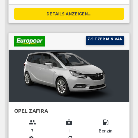
DETAILS ANZEIGEN...
7-SITZER MINIVAN
OPEL ZAFIRA
group
business_center
local_gas_station
7
1
Benzin