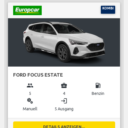
KOMBI
FORD FOCUS ESTATE
group
business_center
local_gas_station
5
4
Benzin
miscellaneous_services
login
Manuell
5 Ausgang
DETAILS ANZEIGEN...