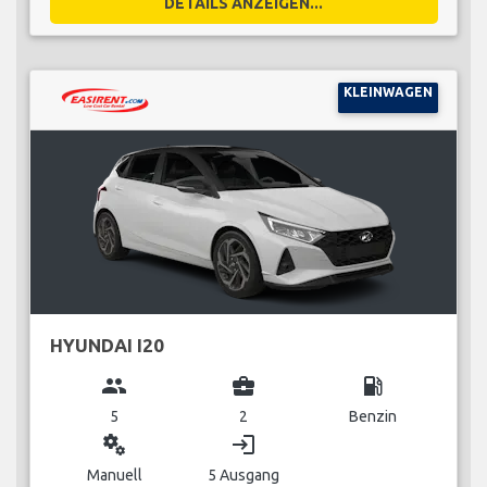
DETAILS ANZEIGEN...
KLEINWAGEN
HYUNDAI I20
group
business_center
local_gas_station
5
2
Benzin
miscellaneous_services
login
Manuell
5 Ausgang