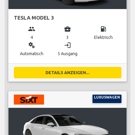
TESLA MODEL 3
group
business_center
local_gas_station
4
3
Elektrisch
miscellaneous_services
login
Automatisch
5 Ausgang
DETAILS ANZEIGEN...
LUXUSWAGEN