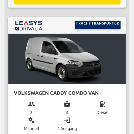
FRACHTTRANSPORTER
VOLKSWAGEN CADDY COMBO VAN
group
business_center
local_gas_station
2
3
Diesel
miscellaneous_services
login
Manuell
4 Ausgang