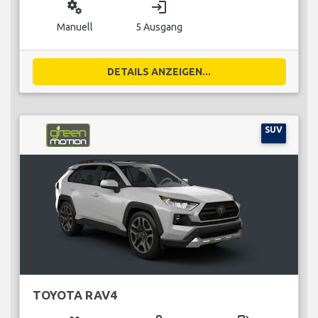
miscellaneous_services
login
Manuell
5 Ausgang
DETAILS ANZEIGEN...
SUV
TOYOTA RAV4