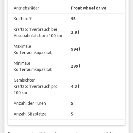
Antriebsräder
Front wheel drive
Kraftstoff
95
Kraftstoffverbrauch bei
3.9 l
Autobahnfahrt pro 100 km
Maximale
994 l
Kofferraumkapazität
Minimale
299 l
Kofferraumkapazität
Gemischter
Kraftstoffverbrauch pro
4.3 l
100 km
Anzahl der Türen
5
Anzahl Sitzplätze
5