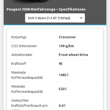
Peugeot 3008 Mietfahrzeuge – Spezifikationen
Körpertyp
Crossover
CO2-Emissionen
149 g/km
Antriebsräder
Front wheel drive
Kraftstoff
95
Maximale
1482 l
Kofferraumkapazität
Minimale
520 l
Kofferraumkapazität
Gemischter
Kraftstoffverbrauch pro
6.6 l