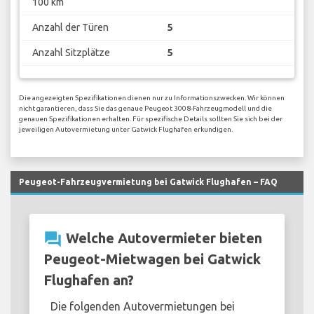
100 km
Anzahl der Türen
5
Anzahl Sitzplätze
5
Die angezeigten Spezifikationen dienen nur zu Informationszwecken. Wir können
nicht garantieren, dass Sie das genaue Peugeot 3008-Fahrzeugmodell und die
genauen Spezifikationen erhalten. Für spezifische Details sollten Sie sich bei der
jeweiligen Autovermietung unter Gatwick Flughafen erkundigen.
Peugeot-Fahrzeugvermietung bei Gatwick Flughafen – FAQ
question_answer
Welche Autovermieter bieten
Peugeot-Mietwagen bei Gatwick
Flughafen an?
Die folgenden Autovermietungen bei