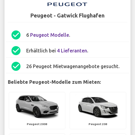
Peugeot - Gatwick Flughafen
check_circle
6
Peugeot Modelle
.
check_circle
Erhältlich bei
4 Lieferanten
.
check_circle
26 Peugeot Mietwagenangebote gesucht.
Beliebte Peugeot-Modelle zum Mieten:
Peugeot 2008
Peugeot 208