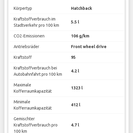
Körpertyp
Hatchback
Kraftstoffverbrauch im
5.5 l
Stadtverkehr pro 100 km
CO2-Emissionen
106 g/km
Antriebsräder
Front wheel drive
Kraftstoff
95
Kraftstoffverbrauch bei
4.2 l
Autobahnfahrt pro 100 km
Maximale
1323 l
Kofferraumkapazität
Minimale
412 l
Kofferraumkapazität
Gemischter
Kraftstoffverbrauch pro
4.7 l
100 km