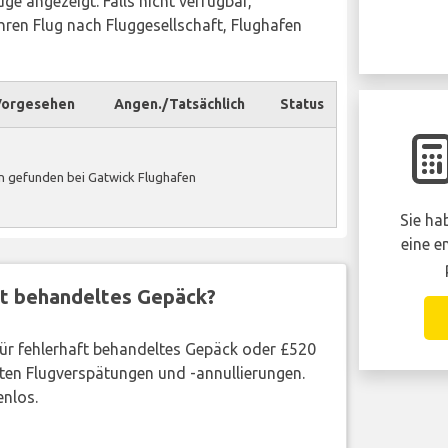
ge angezeigt. Falls nicht verfügbar,
ren Flug nach Fluggesellschaft, Flughafen
orgesehen
Angen./Tatsächlich
Status
n gefunden bei Gatwick Flughafen
Sie ha
eine e
ft behandeltes Gepäck?
 für fehlerhaft behandeltes Gepäck oder £520
ten Flugverspätungen und -annullierungen.
enlos.