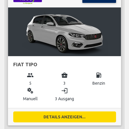
FIAT TIPO
group
business_center
local_gas_station
5
3
Benzin
miscellaneous_services
login
Manuell
3 Ausgang
DETAILS ANZEIGEN...