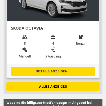
SKODA OCTAVIA
group
business_center
local_gas_station
5
4
Benzin
miscellaneous_services
login
Manuell
5 Ausgang
DETAILS ANZEIGEN...
ALLES ANZEIGEN
Was sind die billigsten Mietfahrzeuge im Angebot bei