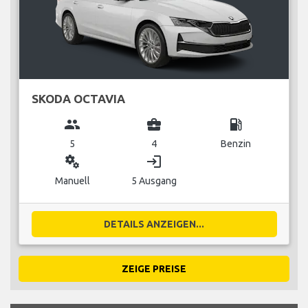
SKODA OCTAVIA
group
business_center
local_gas_station
5
4
Benzin
miscellaneous_services
login
Manuell
5 Ausgang
DETAILS ANZEIGEN...
ZEIGE PREISE