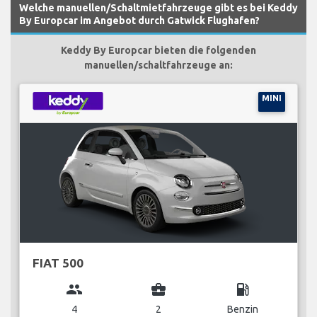
Welche manuellen/Schaltmietfahrzeuge gibt es bei Keddy
By Europcar im Angebot durch Gatwick Flughafen?
Keddy By Europcar bieten die folgenden
manuellen/schaltfahrzeuge an:
MINI
FIAT 500
group
business_center
local_gas_station
4
2
Benzin