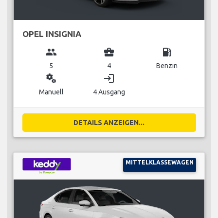
OPEL INSIGNIA
group
business_center
local_gas_station
5
4
Benzin
miscellaneous_services
login
Manuell
4 Ausgang
DETAILS ANZEIGEN...
MITTELKLASSEWAGEN