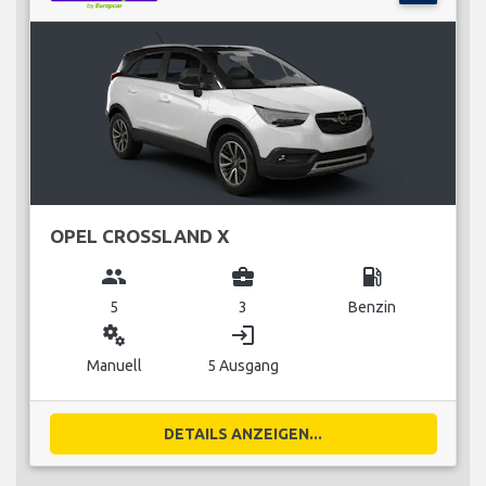
OPEL CROSSLAND X
group
business_center
local_gas_station
5
3
Benzin
miscellaneous_services
login
Manuell
5 Ausgang
DETAILS ANZEIGEN...