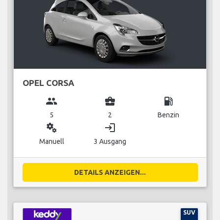
OPEL CORSA
group
business_center
local_gas_station
5
2
Benzin
miscellaneous_services
login
Manuell
3 Ausgang
DETAILS ANZEIGEN...
SUV