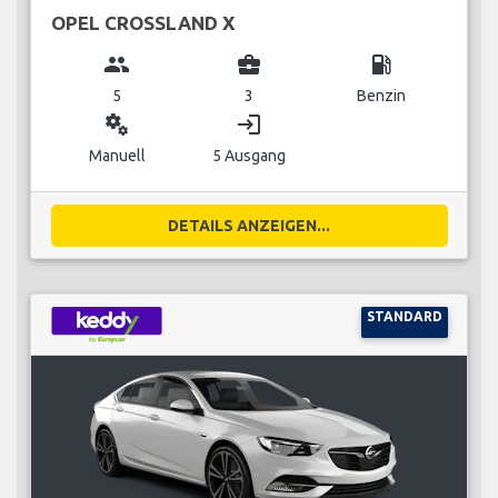
OPEL CROSSLAND X
group
business_center
local_gas_station
5
3
Benzin
miscellaneous_services
login
Manuell
5 Ausgang
DETAILS ANZEIGEN...
STANDARD