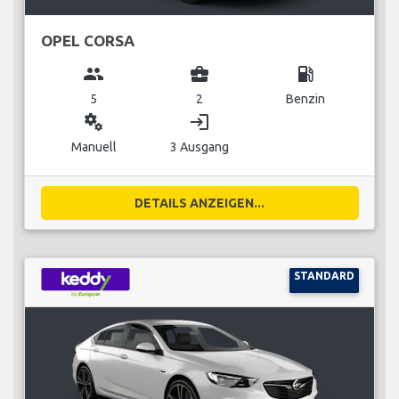
OPEL CORSA
group
business_center
local_gas_station
5
2
Benzin
miscellaneous_services
login
Manuell
3 Ausgang
DETAILS ANZEIGEN...
STANDARD