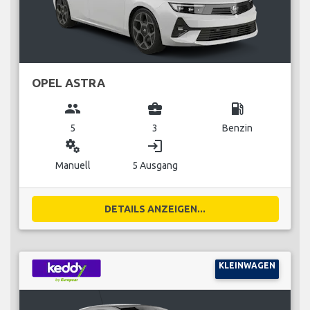
OPEL ASTRA
group
business_center
local_gas_station
5
3
Benzin
miscellaneous_services
login
Manuell
5 Ausgang
DETAILS ANZEIGEN...
KLEINWAGEN