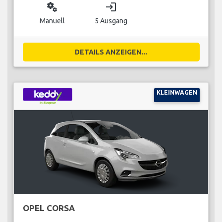
miscellaneous_services
login
Manuell
5 Ausgang
DETAILS ANZEIGEN...
KLEINWAGEN
OPEL CORSA