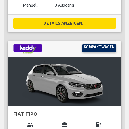
Manuell
3 Ausgang
DETAILS ANZEIGEN...
KOMPAKTWAGEN
FIAT TIPO
group
business_center
local_gas_station