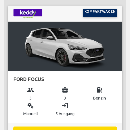
KOMPAKTWAGEN
FORD FOCUS
group
business_center
local_gas_station
5
3
Benzin
miscellaneous_services
login
Manuell
5 Ausgang