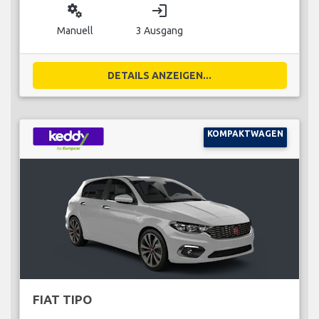
miscellaneous_services
login
Manuell
3 Ausgang
DETAILS ANZEIGEN...
KOMPAKTWAGEN
FIAT TIPO