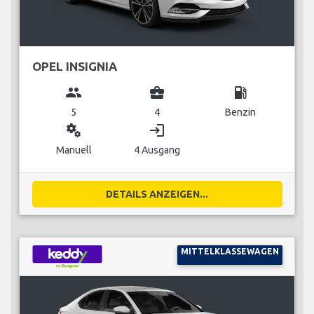
OPEL INSIGNIA
group
business_center
local_gas_station
5
4
Benzin
miscellaneous_services
login
Manuell
4 Ausgang
DETAILS ANZEIGEN...
MITTELKLASSEWAGEN