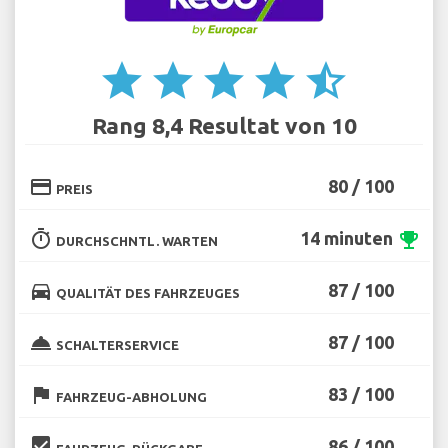
star
star
star
star
star_half
Rang 8,4 Resultat von 10
credit_card
80 / 100
PREIS
timer
14 minuten
emoji_events
DURCHSCHNTL. WARTEN
directions_car
87 / 100
QUALITÄT DES FAHRZEUGES
room_service
87 / 100
SCHALTERSERVICE
flag
83 / 100
FAHRZEUG-ABHOLUNG
beenhere
86 / 100