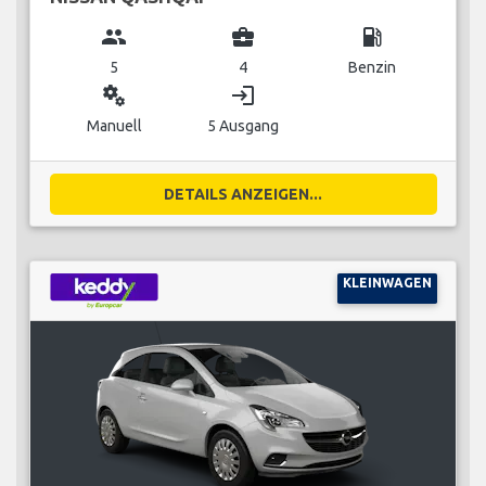
group
business_center
local_gas_station
5
4
Benzin
miscellaneous_services
login
Manuell
5 Ausgang
DETAILS ANZEIGEN...
KLEINWAGEN