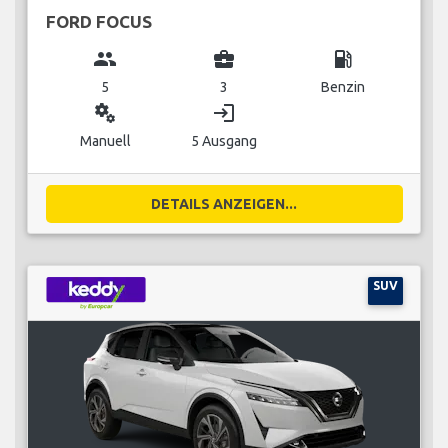
FORD FOCUS
group
business_center
local_gas_station
5
3
Benzin
miscellaneous_services
login
Manuell
5 Ausgang
DETAILS ANZEIGEN...
SUV