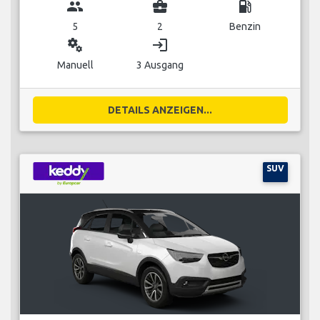
group
business_center
local_gas_station
5
2
Benzin
miscellaneous_services
login
Manuell
3 Ausgang
DETAILS ANZEIGEN...
SUV