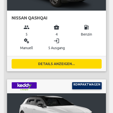
NISSAN QASHQAI
group
business_center
local_gas_station
5
4
Benzin
miscellaneous_services
login
Manuell
5 Ausgang
DETAILS ANZEIGEN...
KOMPAKTWAGEN