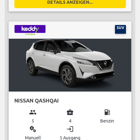
DETAILS ANZEIGEN...
SUV
NISSAN QASHQAI
group
business_center
local_gas_station
5
4
Benzin
miscellaneous_services
login
Manuell
5 Ausgang