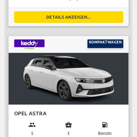
DETAILS ANZEIGEN...
KOMPAKTWAGEN
OPEL ASTRA
group
business_center
local_gas_station
5
3
Benzin