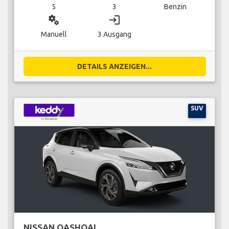
5
3
Benzin
miscellaneous_services
login
Manuell
3 Ausgang
DETAILS ANZEIGEN...
SUV
NISSAN QASHQAI