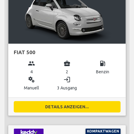
FIAT 500
group
business_center
local_gas_station
4
2
Benzin
miscellaneous_services
login
Manuell
3 Ausgang
DETAILS ANZEIGEN...
KOMPAKTWAGEN