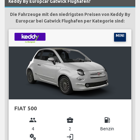
Keddy By Europcar Gatwick Flughafen?
Die Fahrzeuge mit den niedrigsten Preisen von Keddy By
Europcar bei Gatwick Flughafen per Kategorie sind:
MINI
FIAT 500
group
business_center
local_gas_station
4
2
Benzin
miscellaneous_services
login