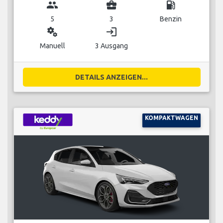
group
business_center
local_gas_station
5
3
Benzin
miscellaneous_services
login
Manuell
3 Ausgang
DETAILS ANZEIGEN...
KOMPAKTWAGEN