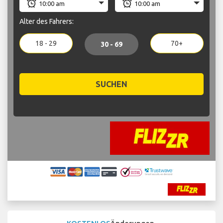
Alter des Fahrers:
18 - 29
70+
30 - 69
SUCHEN