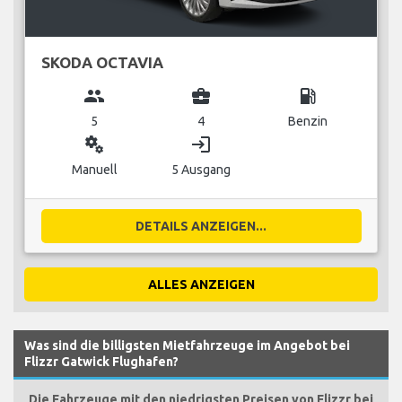
SKODA OCTAVIA
group
business_center
local_gas_station
5
4
Benzin
miscellaneous_services
login
Manuell
5 Ausgang
DETAILS ANZEIGEN...
ALLES ANZEIGEN
Was sind die billigsten Mietfahrzeuge im Angebot bei
Flizzr Gatwick Flughafen?
Die Fahrzeuge mit den niedrigsten Preisen von Flizzr bei