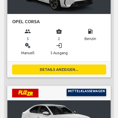
OPEL CORSA
group
business_center
local_gas_station
5
2
Benzin
miscellaneous_services
login
Manuell
5 Ausgang
DETAILS ANZEIGEN...
MITTELKLASSEWAGEN