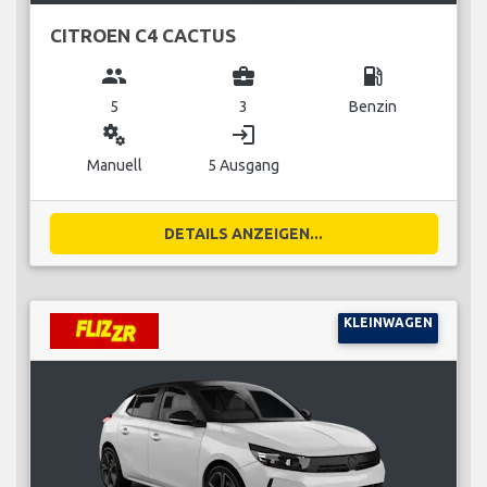
CITROEN C4 CACTUS
group
business_center
local_gas_station
5
3
Benzin
miscellaneous_services
login
Manuell
5 Ausgang
DETAILS ANZEIGEN...
KLEINWAGEN