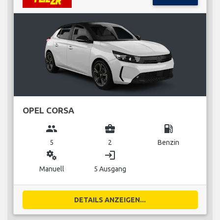
OPEL CORSA
group
business_center
local_gas_station
5
2
Benzin
miscellaneous_services
login
Manuell
5 Ausgang
DETAILS ANZEIGEN...