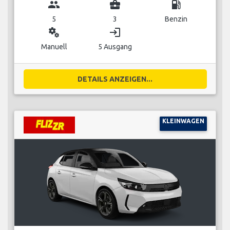
group
business_center
local_gas_station
5
3
Benzin
miscellaneous_services
login
Manuell
5 Ausgang
DETAILS ANZEIGEN...
KLEINWAGEN