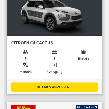
CITROEN C4 CACTUS
group
business_center
local_gas_station
5
3
Benzin
miscellaneous_services
login
Manuell
5 Ausgang
DETAILS ANZEIGEN...
KLEINWAGEN