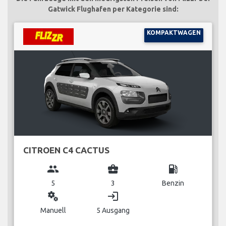
Gatwick Flughafen per Kategorie sind:
KOMPAKTWAGEN
CITROEN C4 CACTUS
group
business_center
local_gas_station
5
3
Benzin
miscellaneous_services
login
Manuell
5 Ausgang