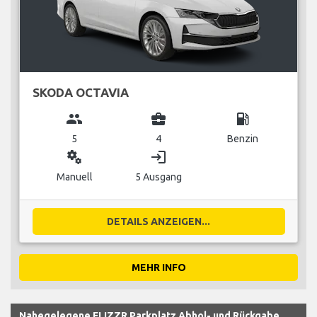
SKODA OCTAVIA
group
business_center
local_gas_station
5
4
Benzin
miscellaneous_services
login
Manuell
5 Ausgang
DETAILS ANZEIGEN...
MEHR INFO
Nahegelegene FLIZZR Parkplatz Abhol- und Rückgabe