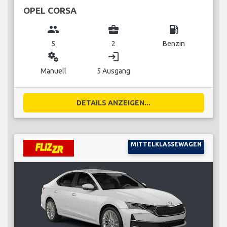
OPEL CORSA
group
business_center
local_gas_station
5
2
Benzin
miscellaneous_services
login
Manuell
5 Ausgang
DETAILS ANZEIGEN...
MITTELKLASSEWAGEN