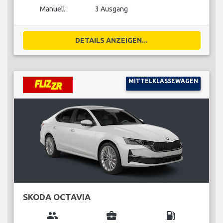
Manuell
3 Ausgang
DETAILS ANZEIGEN...
MITTELKLASSEWAGEN
SKODA OCTAVIA
group
business_center
local_gas_station