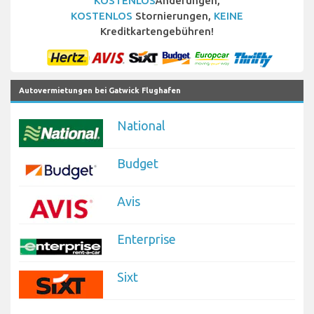
KOSTENLOS
Änderungen,
KOSTENLOS
Stornierungen,
KEINE
Kreditkartengebühren!
Autovermietungen bei Gatwick Flughafen
National
Budget
Avis
Enterprise
Sixt