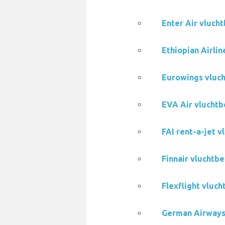
Enter Air vluch
Ethiopian Airli
Eurowings vluc
EVA Air vluchtb
FAI rent-a-jet 
Finnair vluchtb
Flexflight vluc
German Airways