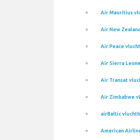
Air Mauritius v
Air New Zealand
Air Peace vluch
Air Sierra Leon
Air Transat vlu
Air Zimbabwe v
airBaltic vluch
American Airlin