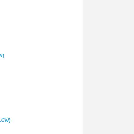
W)
(LGW)