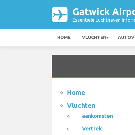
Gatwick Airp
Essentiële Luchthaven Infor
HOME
VLUCHTEN
AUTOV
Home
Vluchten
aankomsten
Vertrek