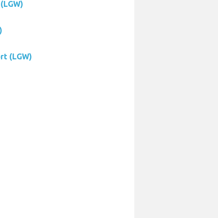
 (LGW)
)
rt (LGW)