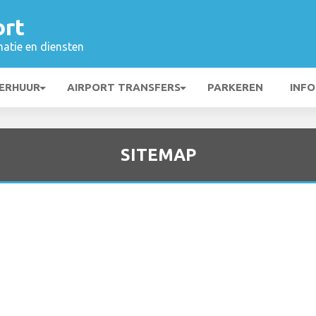
ort
matie en diensten
ERHUUR
AIRPORT TRANSFERS
PARKEREN
INFO
SITEMAP