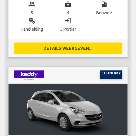
group
business_center
local_gas_station
5
4
Benzine
miscellaneous_services
login
Handleiding
5 Portier
DETAILS WEERGEVEN...
ECONOMY