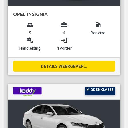
OPEL INSIGNIA
group
business_center
local_gas_station
5
4
Benzine
miscellaneous_services
login
Handleiding
4 Portier
DETAILS WEERGEVEN...
MIDDENKLASSE