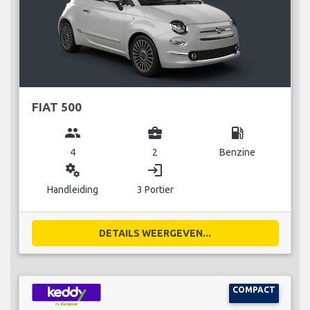
FIAT 500
group
business_center
local_gas_station
4
2
Benzine
miscellaneous_services
login
Handleiding
3 Portier
DETAILS WEERGEVEN...
COMPACT