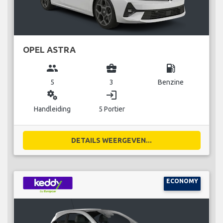
OPEL ASTRA
group
business_center
local_gas_station
5
3
Benzine
miscellaneous_services
login
Handleiding
5 Portier
DETAILS WEERGEVEN...
ECONOMY