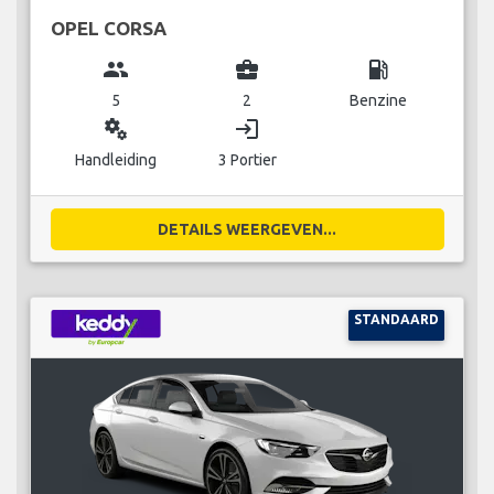
OPEL CORSA
group
business_center
local_gas_station
5
2
Benzine
miscellaneous_services
login
Handleiding
3 Portier
DETAILS WEERGEVEN...
STANDAARD