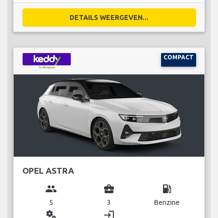
DETAILS WEERGEVEN...
COMPACT
OPEL ASTRA
group
business_center
local_gas_station
5
3
Benzine
miscellaneous_services
login