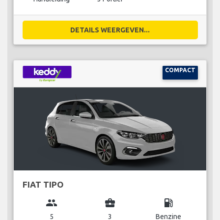
DETAILS WEERGEVEN...
COMPACT
FIAT TIPO
group
business_center
local_gas_station
5
3
Benzine