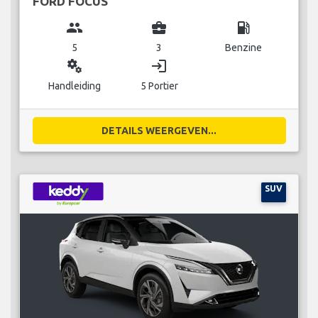
FORD FOCUS
group
business_center
local_gas_station
5
3
Benzine
miscellaneous_services
login
Handleiding
5 Portier
DETAILS WEERGEVEN...
SUV