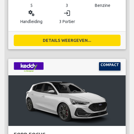
5
3
Benzine
miscellaneous_services
login
Handleiding
3 Portier
DETAILS WEERGEVEN...
COMPACT