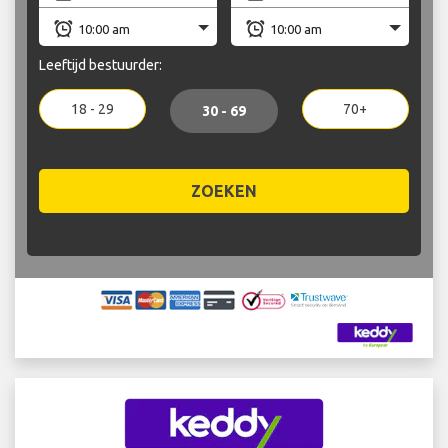
Leeftijd bestuurder:
18 - 29
70+
30 - 69
ZOEKEN