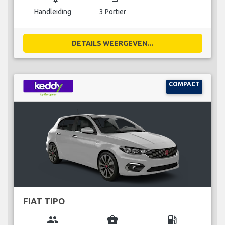
Handleiding
3 Portier
DETAILS WEERGEVEN...
COMPACT
FIAT TIPO
group
business_center
local_gas_station