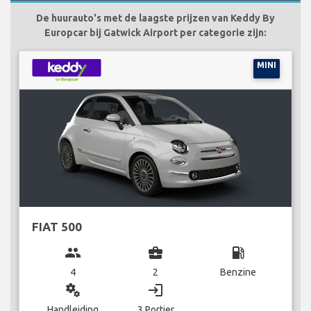
De huurauto's met de laagste prijzen van Keddy By
Europcar bij Gatwick Airport per categorie zijn:
MINI
FIAT 500
group
business_center
local_gas_station
4
2
Benzine
miscellaneous_services
login
Handleiding
3 Portier