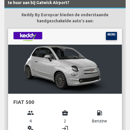
te huur aan bij Gatwick Airport?
Keddy By Europcar bieden de onderstaande
handgeschakelde auto's aan:
MINI
FIAT 500
group
business_center
local_gas_station
4
2
Benzine
miscellaneous_services
login