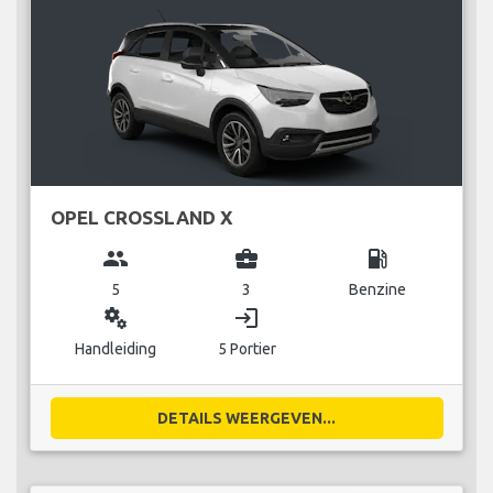
OPEL CROSSLAND X
group
business_center
local_gas_station
5
3
Benzine
miscellaneous_services
login
Handleiding
5 Portier
DETAILS WEERGEVEN...