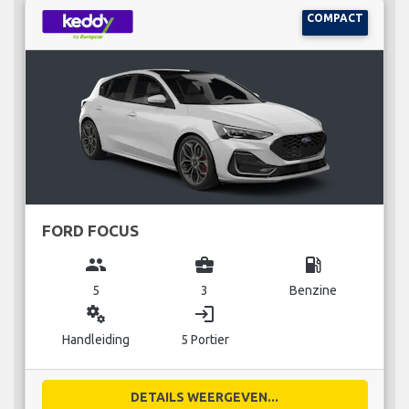
COMPACT
FORD FOCUS
group
business_center
local_gas_station
5
3
Benzine
miscellaneous_services
login
Handleiding
5 Portier
DETAILS WEERGEVEN...