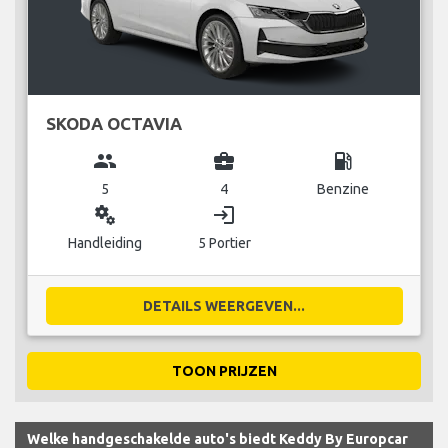
SKODA OCTAVIA
group
business_center
local_gas_station
5
4
Benzine
miscellaneous_services
login
Handleiding
5 Portier
DETAILS WEERGEVEN...
TOON PRIJZEN
Welke handgeschakelde auto's biedt Keddy By Europcar