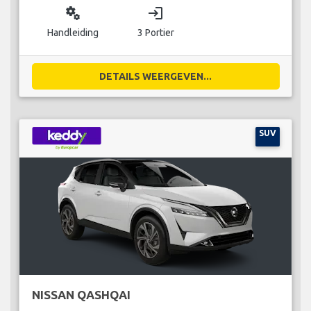
miscellaneous_services
login
Handleiding
3 Portier
DETAILS WEERGEVEN...
SUV
NISSAN QASHQAI