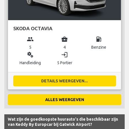
SKODA OCTAVIA
group
business_center
local_gas_station
5
4
Benzine
miscellaneous_services
login
Handleiding
5 Portier
DETAILS WEERGEVEN...
ALLES WEERGEVEN
Wat zijn de goedkoopste huurauto's die beschikbaar zijn
van Keddy By Europcar bij Gatwick Airport?