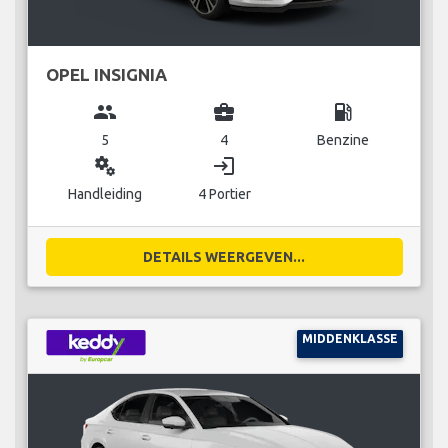
OPEL INSIGNIA
group
business_center
local_gas_station
5
4
Benzine
miscellaneous_services
login
Handleiding
4 Portier
DETAILS WEERGEVEN...
MIDDENKLASSE