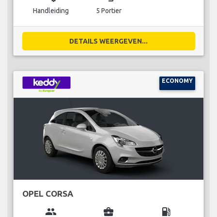
Handleiding
5 Portier
DETAILS WEERGEVEN...
ECONOMY
OPEL CORSA
group
business_center
local_gas_station