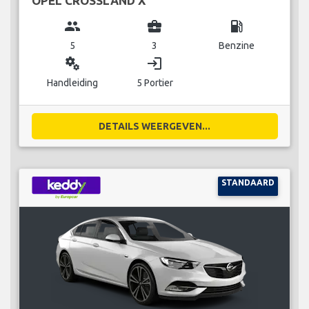
OPEL CROSSLAND X
group
business_center
local_gas_station
5
3
Benzine
miscellaneous_services
login
Handleiding
5 Portier
DETAILS WEERGEVEN...
STANDAARD