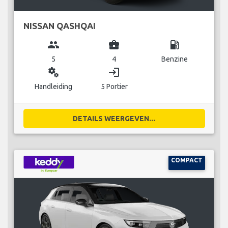
NISSAN QASHQAI
group
business_center
local_gas_station
5
4
Benzine
miscellaneous_services
login
Handleiding
5 Portier
DETAILS WEERGEVEN...
COMPACT