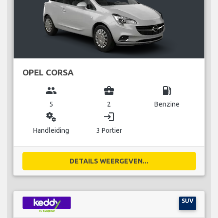
OPEL CORSA
group
business_center
local_gas_station
5
2
Benzine
miscellaneous_services
login
Handleiding
3 Portier
DETAILS WEERGEVEN...
SUV