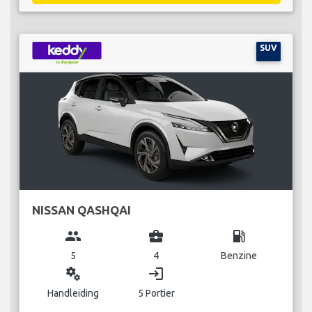
SUV
NISSAN QASHQAI
group
business_center
local_gas_station
5
4
Benzine
miscellaneous_services
login
Handleiding
5 Portier