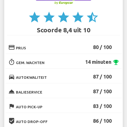
star
star
star
star
star_half
Scoorde 8,4 uit 10
credit_card
80 / 100
PRIJS
timer
14 minuten
emoji_events
GEM. WACHTEN
directions_car
87 / 100
AUTOKWALITEIT
room_service
87 / 100
BALIESERVICE
flag
83 / 100
AUTO PICK-UP
beenhere
86 / 100
AUTO DROP-OFF