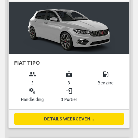
FIAT TIPO
group
business_center
local_gas_station
5
3
Benzine
miscellaneous_services
login
Handleiding
3 Portier
DETAILS WEERGEVEN...