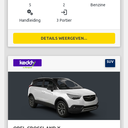
5
2
Benzine
miscellaneous_services
login
Handleiding
3 Portier
DETAILS WEERGEVEN...
SUV