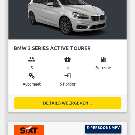
BMW 2 SERIES ACTIVE TOURER
group
business_center
local_gas_station
5
4
Benzine
miscellaneous_services
login
Automaat
5 Portier
DETAILS WEERGEVEN...
5-PERSOONS MPV