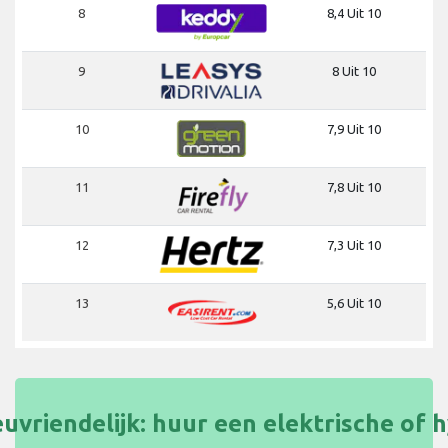
8
8,4 Uit 10
9
8 Uit 10
10
7,9 Uit 10
11
7,8 Uit 10
12
7,3 Uit 10
13
5,6 Uit 10
uvriendelijk: huur een elektrische of 