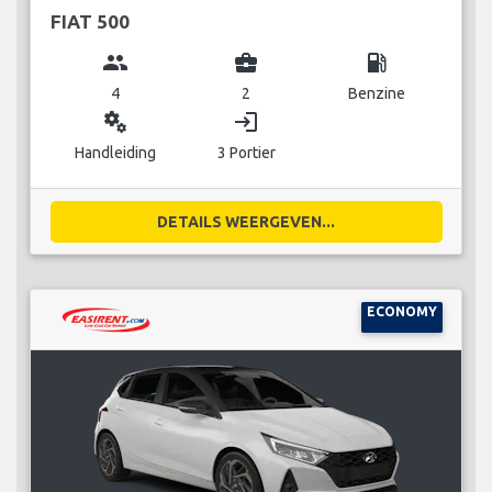
FIAT 500
group
business_center
local_gas_station
4
2
Benzine
miscellaneous_services
login
Handleiding
3 Portier
DETAILS WEERGEVEN...
ECONOMY