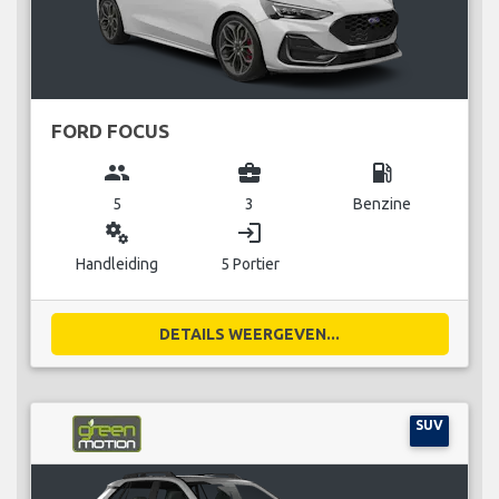
FORD FOCUS
group
business_center
local_gas_station
5
3
Benzine
miscellaneous_services
login
Handleiding
5 Portier
DETAILS WEERGEVEN...
SUV