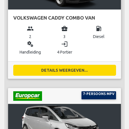
VOLKSWAGEN CADDY COMBO VAN
group
business_center
local_gas_station
2
3
Diesel
miscellaneous_services
login
Handleiding
4 Portier
DETAILS WEERGEVEN...
7-PERSOONS MPV