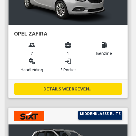
OPEL ZAFIRA
group
business_center
local_gas_station
7
1
Benzine
miscellaneous_services
login
Handleiding
5 Portier
DETAILS WEERGEVEN...
MIDDENKLASSE ELITE