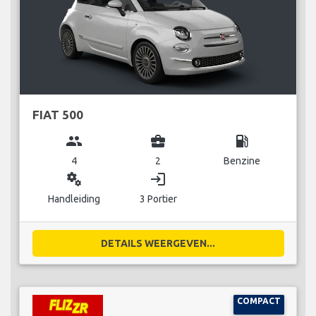
FIAT 500
group
business_center
local_gas_station
4
2
Benzine
miscellaneous_services
login
Handleiding
3 Portier
DETAILS WEERGEVEN...
COMPACT