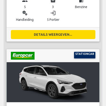
group
business_center
local_gas_station
5
3
Benzine
miscellaneous_services
login
Handleiding
5 Portier
DETAILS WEERGEVEN...
STATIONCAR