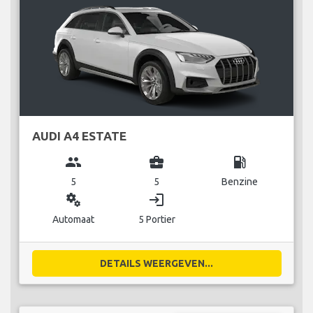
AUDI A4 ESTATE
group
business_center
local_gas_station
5
5
Benzine
miscellaneous_services
login
Automaat
5 Portier
DETAILS WEERGEVEN...