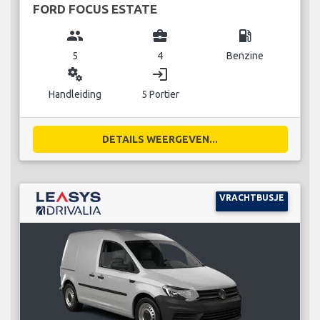
FORD FOCUS ESTATE
group
business_center
local_gas_station
5
4
Benzine
miscellaneous_services
login
Handleiding
5 Portier
DETAILS WEERGEVEN...
VRACHTBUSJE