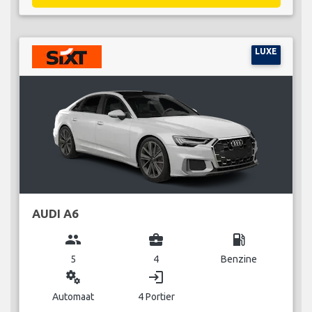
LUXE
AUDI A6
group
business_center
local_gas_station
5
4
Benzine
miscellaneous_services
login
Automaat
4 Portier