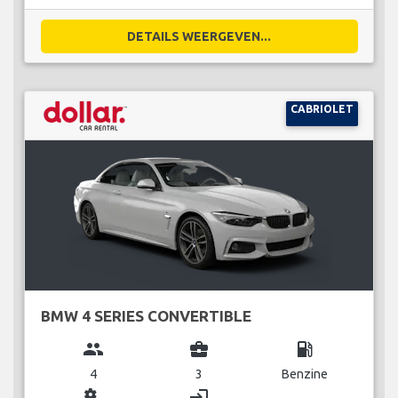
DETAILS WEERGEVEN...
CABRIOLET
BMW 4 SERIES CONVERTIBLE
group
business_center
local_gas_station
4
3
Benzine
miscellaneous_services
login