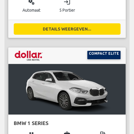
miscellaneous_services
login
Automaat
5 Portier
DETAILS WEERGEVEN...
COMPACT ELITE
BMW 1 SERIES