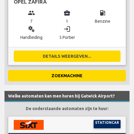
OPEL ZAFIRA
group
business_center
local_gas_station
7
1
Benzine
miscellaneous_services
login
Handleiding
5 Portier
DETAILS WEERGEVEN...
ZOEKMACHINE
Welke automaten kan men huren bij Gatwick Airport?
De onderstaande automaten zijn te huur:
STATIONCAR