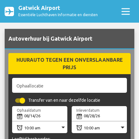
Gatwick Airport
Essentiële Luchthaven Informatie en diensten
Autoverhuur bij Gatwick Airport
HUURAUTO TEGEN EEN ONVERSLAANBARE
PRIJS
Ophaallocatie
Transfer van en naar dezelfde locatie
Ophaaldatum
Inleverdatum
Leeftijd bestuurder: