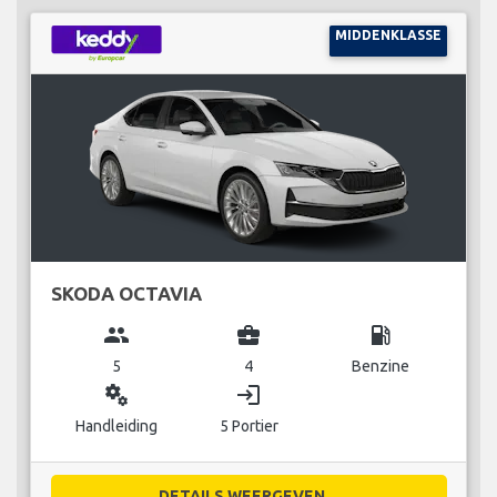
MIDDENKLASSE
SKODA OCTAVIA
group
business_center
local_gas_station
5
4
Benzine
miscellaneous_services
login
Handleiding
5 Portier
DETAILS WEERGEVEN...