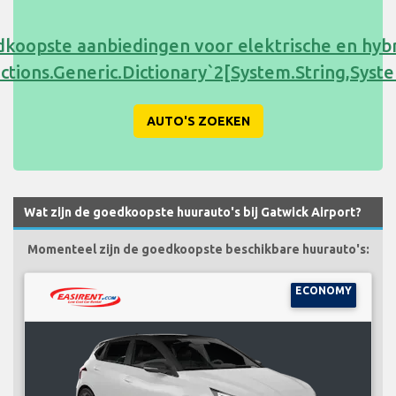
koopste aanbiedingen voor elektrische en hyb
ections.Generic.Dictionary`2[System.String,Sy
AUTO'S ZOEKEN
Wat zijn de goedkoopste huurauto's bij Gatwick Airport?
Momenteel zijn de goedkoopste beschikbare huurauto's:
ECONOMY