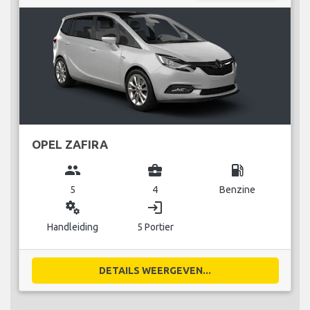
OPEL ZAFIRA
group
business_center
local_gas_station
5
4
Benzine
miscellaneous_services
login
Handleiding
5 Portier
DETAILS WEERGEVEN...