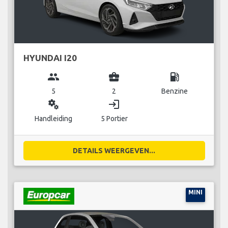
HYUNDAI I20
group
business_center
local_gas_station
5
2
Benzine
miscellaneous_services
login
Handleiding
5 Portier
DETAILS WEERGEVEN...
MINI