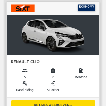
ECONOMY
RENAULT CLIO
group
business_center
local_gas_station
5
2
Benzine
miscellaneous_services
login
Handleiding
5 Portier
DETAILS WEERGEVEN...