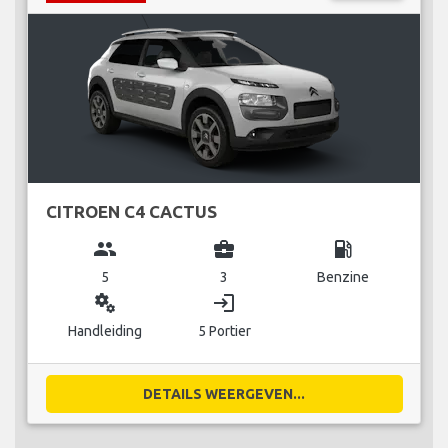
CITROEN C4 CACTUS
group
business_center
local_gas_station
5
3
Benzine
miscellaneous_services
login
Handleiding
5 Portier
DETAILS WEERGEVEN...