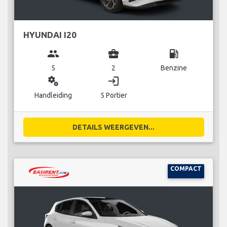
HYUNDAI I20
group
business_center
local_gas_station
5
2
Benzine
miscellaneous_services
login
Handleiding
5 Portier
DETAILS WEERGEVEN...
COMPACT