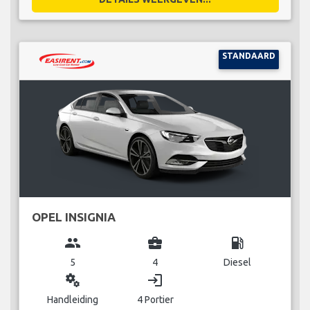
STANDAARD
OPEL INSIGNIA
group
business_center
local_gas_station
5
4
Diesel
miscellaneous_services
login
Handleiding
4 Portier