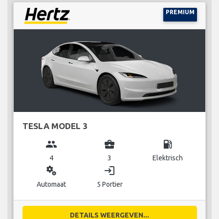
PREMIUM
TESLA MODEL 3
group
business_center
local_gas_station
4
3
Elektrisch
miscellaneous_services
login
Automaat
5 Portier
DETAILS WEERGEVEN...