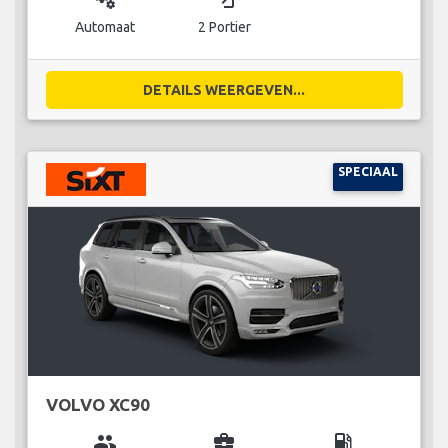
Automaat
2 Portier
DETAILS WEERGEVEN...
SPECIAAL
VOLVO XC90
group
business_center
local_gas_station