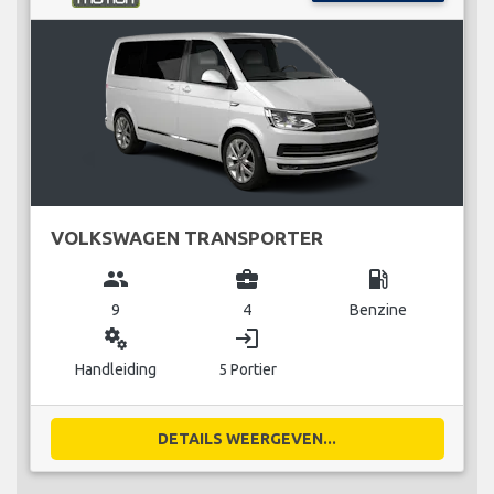
VOLKSWAGEN TRANSPORTER
group
business_center
local_gas_station
9
4
Benzine
miscellaneous_services
login
Handleiding
5 Portier
DETAILS WEERGEVEN...