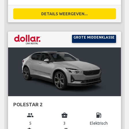
DETAILS WEERGEVEN...
GROTE MIDDENKLASSE
POLESTAR 2
group
business_center
local_gas_station
5
3
Elektrisch