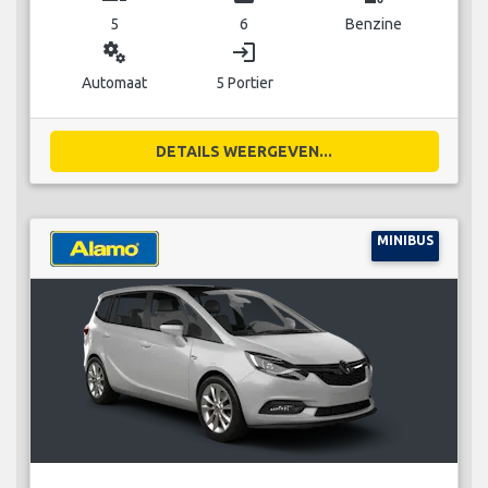
5
6
Benzine
miscellaneous_services
login
Automaat
5 Portier
DETAILS WEERGEVEN...
MINIBUS