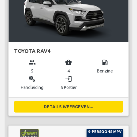
TOYOTA RAV4
group
business_center
local_gas_station
5
4
Benzine
miscellaneous_services
login
Handleiding
5 Portier
DETAILS WEERGEVEN...
9-PERSOONS MPV