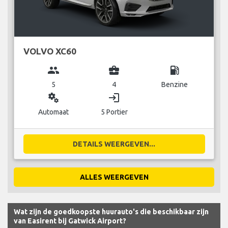
VOLVO XC60
group
business_center
local_gas_station
5
4
Benzine
miscellaneous_services
login
Automaat
5 Portier
DETAILS WEERGEVEN...
ALLES WEERGEVEN
Wat zijn de goedkoopste huurauto's die beschikbaar zijn
van Easirent bij Gatwick Airport?