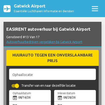
Gatwick Airport
Essentiële Luchthaven Informatie en diensten
EASIRENT autoverhuur bij Gatwick Airport
Genoteerd #13 Van 17
Autoverhuurbedrijven vergelijken bij Gatwick Airport
HUURAUTO TEGEN EEN ONVERSLAANBARE
PRIJS
Ophaallocatie
Transfer van en naar dezelfde locatie
Ophaaldatum
Inleverdatum