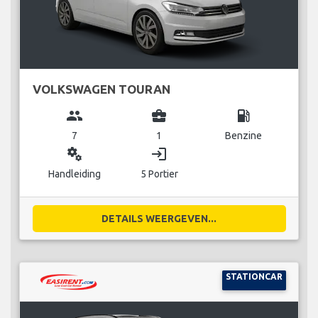
VOLKSWAGEN TOURAN
group
business_center
local_gas_station
7
1
Benzine
miscellaneous_services
login
Handleiding
5 Portier
DETAILS WEERGEVEN...
STATIONCAR