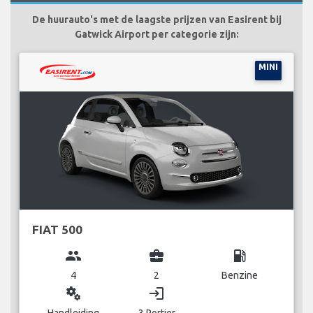
De huurauto's met de laagste prijzen van Easirent bij
Gatwick Airport per categorie zijn:
MINI
FIAT 500
group
business_center
local_gas_station
4
2
Benzine
miscellaneous_services
login