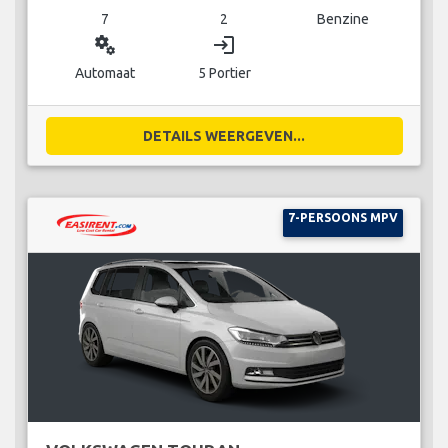
7
2
Benzine
miscellaneous_services
login
Automaat
5 Portier
DETAILS WEERGEVEN...
7-PERSOONS MPV