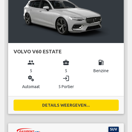
VOLVO V60 ESTATE
group
business_center
local_gas_station
5
5
Benzine
miscellaneous_services
login
Automaat
5 Portier
DETAILS WEERGEVEN...
SUV