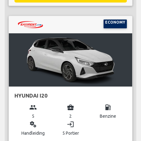
ECONOMY
HYUNDAI I20
group
business_center
local_gas_station
5
2
Benzine
miscellaneous_services
login
Handleiding
5 Portier