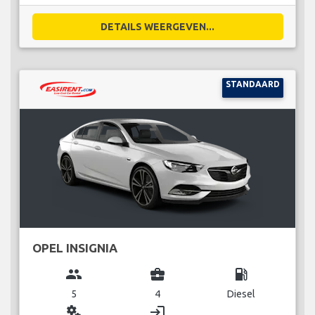
DETAILS WEERGEVEN...
STANDAARD
OPEL INSIGNIA
group
business_center
local_gas_station
5
4
Diesel
miscellaneous_services
login