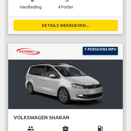
Handleiding
4 Portier
DETAILS WEERGEVEN...
7-PERSOONS MPV
VOLKSWAGEN SHARAN
group
business_center
local_gas_station