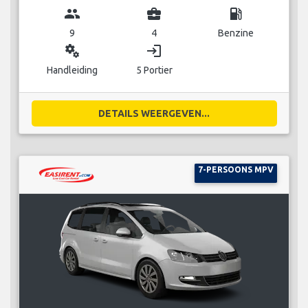
group
business_center
local_gas_station
9
4
Benzine
miscellaneous_services
login
Handleiding
5 Portier
DETAILS WEERGEVEN...
7-PERSOONS MPV