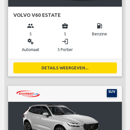
VOLVO V60 ESTATE
group
business_center
local_gas_station
5
5
Benzine
miscellaneous_services
login
Automaat
5 Portier
DETAILS WEERGEVEN...
SUV