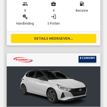
group
business_center
local_gas_station
9
4
Benzine
miscellaneous_services
login
Handleiding
5 Portier
DETAILS WEERGEVEN...
ECONOMY