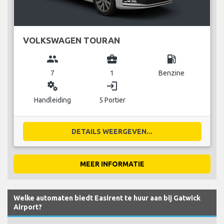
VOLKSWAGEN TOURAN
group
business_center
local_gas_station
7
1
Benzine
miscellaneous_services
login
Handleiding
5 Portier
DETAILS WEERGEVEN...
MEER INFORMATIE
Welke automaten biedt Easirent te huur aan bij Gatwick
Airport?