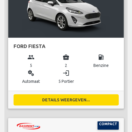
FORD FIESTA
group
business_center
local_gas_station
5
2
Benzine
miscellaneous_services
login
Automaat
5 Portier
DETAILS WEERGEVEN...
COMPACT