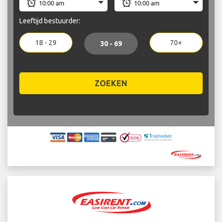
Leeftijd bestuurder:
18 - 29
70+
30 - 69
ZOEKEN