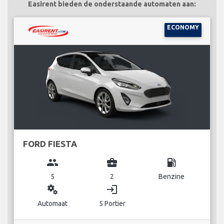
Easirent bieden de onderstaande automaten aan:
ECONOMY
FORD FIESTA
group
business_center
local_gas_station
5
2
Benzine
miscellaneous_services
login
Automaat
5 Portier