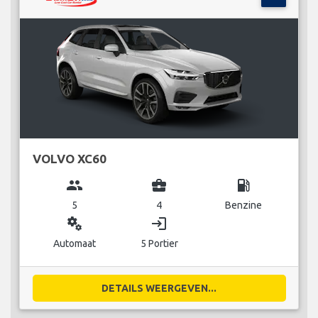
VOLVO XC60
group
business_center
local_gas_station
5
4
Benzine
miscellaneous_services
login
Automaat
5 Portier
DETAILS WEERGEVEN...