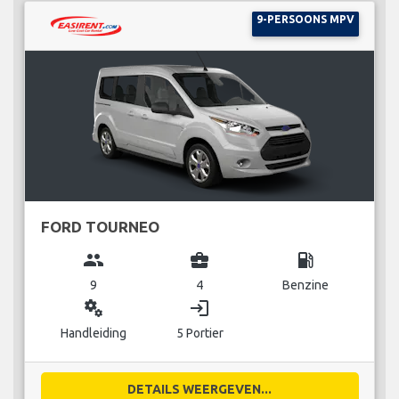
9-PERSOONS MPV
FORD TOURNEO
group
business_center
local_gas_station
9
4
Benzine
miscellaneous_services
login
Handleiding
5 Portier
DETAILS WEERGEVEN...