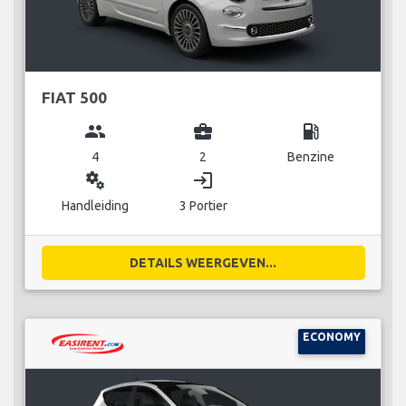
FIAT 500
group
business_center
local_gas_station
4
2
Benzine
miscellaneous_services
login
Handleiding
3 Portier
DETAILS WEERGEVEN...
ECONOMY