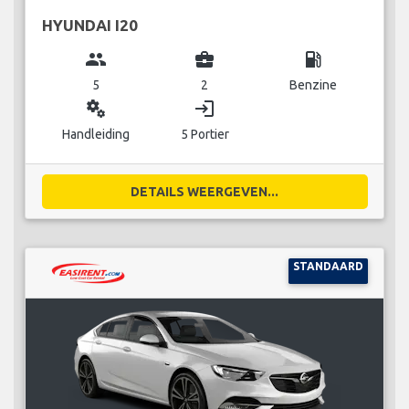
HYUNDAI I20
group
business_center
local_gas_station
5
2
Benzine
miscellaneous_services
login
Handleiding
5 Portier
DETAILS WEERGEVEN...
STANDAARD