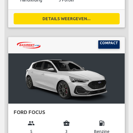
Handleiding
3 Portier
DETAILS WEERGEVEN...
COMPACT
FORD FOCUS
group
business_center
local_gas_station
5
3
Benzine