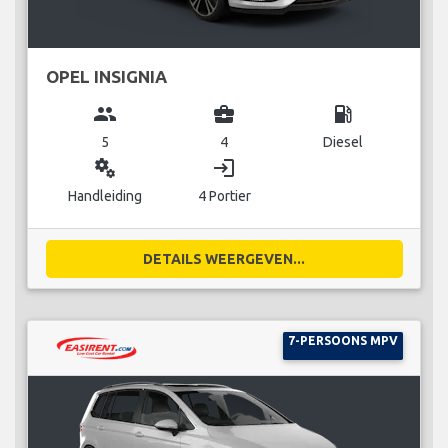
OPEL INSIGNIA
group
business_center
local_gas_station
5
4
Diesel
miscellaneous_services
login
Handleiding
4 Portier
DETAILS WEERGEVEN...
7-PERSOONS MPV