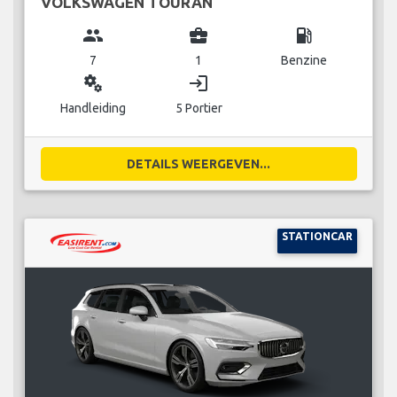
VOLKSWAGEN TOURAN
group
business_center
local_gas_station
7
1
Benzine
miscellaneous_services
login
Handleiding
5 Portier
DETAILS WEERGEVEN...
STATIONCAR