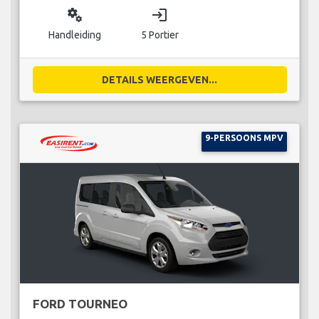
miscellaneous_services
login
Handleiding
5 Portier
DETAILS WEERGEVEN...
9-PERSOONS MPV
FORD TOURNEO