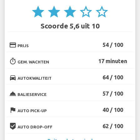
star
star
star
star_border
star_border
Scoorde 5,6 uit 10
credit_card
54 / 100
PRIJS
timer
17 minuten
GEM. WACHTEN
directions_car
64 / 100
AUTOKWALITEIT
room_service
57 / 100
BALIESERVICE
flag
40 / 100
AUTO PICK-UP
beenhere
62 / 100
AUTO DROP-OFF