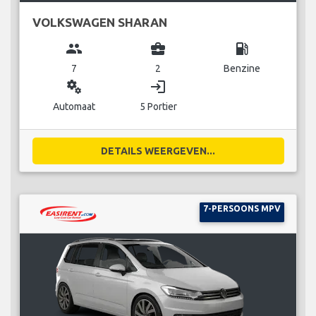
VOLKSWAGEN SHARAN
group
business_center
local_gas_station
7
2
Benzine
miscellaneous_services
login
Automaat
5 Portier
DETAILS WEERGEVEN...
7-PERSOONS MPV