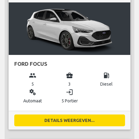
FORD FOCUS
group
business_center
local_gas_station
5
3
Diesel
miscellaneous_services
login
Automaat
5 Portier
DETAILS WEERGEVEN...