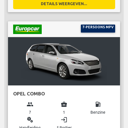
DETAILS WEERGEVEN...
7-PERSOONS MPV
OPEL COMBO
group
business_center
local_gas_station
7
1
Benzine
miscellaneous_services
login
Handleiding
5 Portier