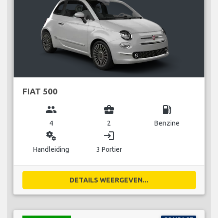
FIAT 500
group
business_center
local_gas_station
4
2
Benzine
miscellaneous_services
login
Handleiding
3 Portier
DETAILS WEERGEVEN...