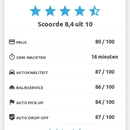
star
star
star
star
star_half
Scoorde 8,4 uit 10
credit_card
80 / 100
PRIJS
timer
16 minuten
GEM. WACHTEN
directions_car
87 / 100
AUTOKWALITEIT
room_service
86 / 100
BALIESERVICE
flag
84 / 100
AUTO PICK-UP
beenhere
87 / 100
AUTO DROP-OFF