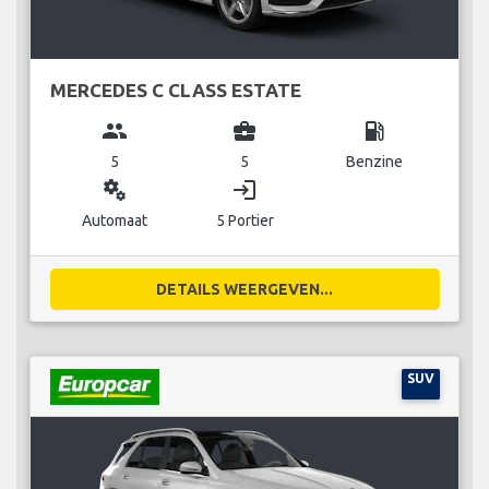
MERCEDES C CLASS ESTATE
group
business_center
local_gas_station
5
5
Benzine
miscellaneous_services
login
Automaat
5 Portier
DETAILS WEERGEVEN...
SUV