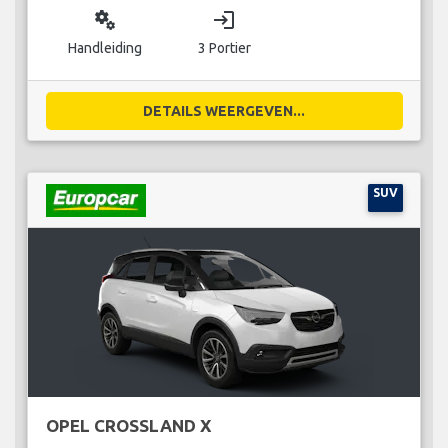
miscellaneous_services
login
Handleiding
3 Portier
DETAILS WEERGEVEN...
SUV
OPEL CROSSLAND X