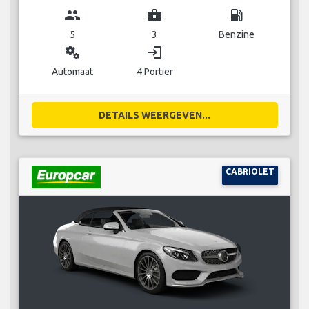
group
business_center
local_gas_station
5
3
Benzine
miscellaneous_services
login
Automaat
4 Portier
DETAILS WEERGEVEN...
CABRIOLET