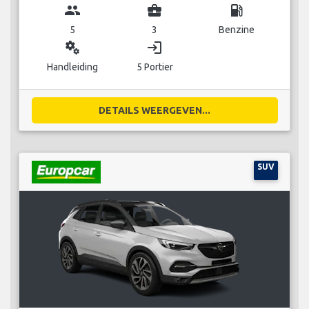
group
business_center
local_gas_station
5
3
Benzine
miscellaneous_services
login
Handleiding
5 Portier
DETAILS WEERGEVEN...
SUV