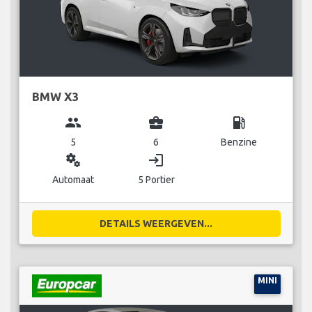
BMW X3
group
business_center
local_gas_station
5
6
Benzine
miscellaneous_services
login
Automaat
5 Portier
DETAILS WEERGEVEN...
MINI