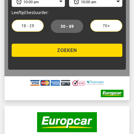
Leeftijd bestuurder:
18 - 29
70+
30 - 69
ZOEKEN