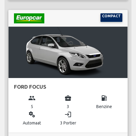
COMPACT
FORD FOCUS
group
business_center
local_gas_station
5
3
Benzine
miscellaneous_services
login
Automaat
3 Portier