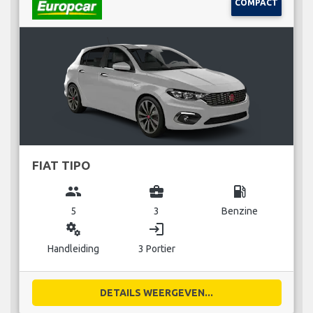
COMPACT
FIAT TIPO
group
business_center
local_gas_station
5
3
Benzine
miscellaneous_services
login
Handleiding
3 Portier
DETAILS WEERGEVEN...