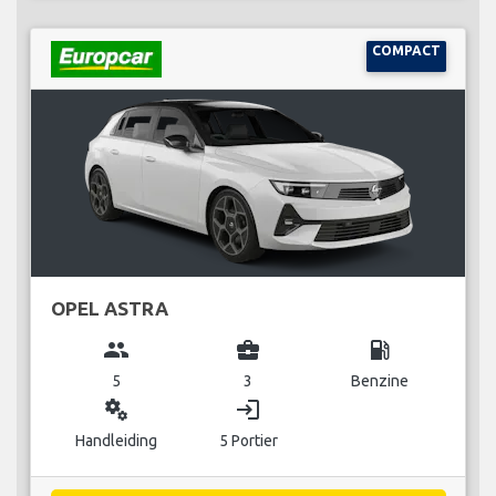
COMPACT
OPEL ASTRA
group
business_center
local_gas_station
5
3
Benzine
miscellaneous_services
login
Handleiding
5 Portier