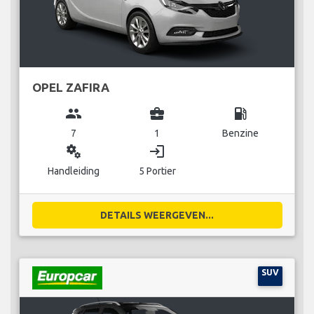
OPEL ZAFIRA
group
business_center
local_gas_station
7
1
Benzine
miscellaneous_services
login
Handleiding
5 Portier
DETAILS WEERGEVEN...
SUV