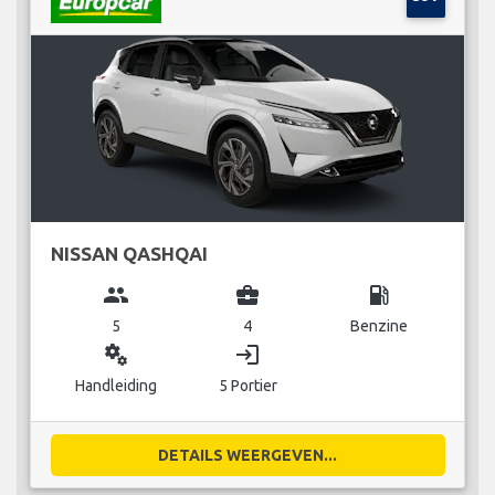
NISSAN QASHQAI
group
business_center
local_gas_station
5
4
Benzine
miscellaneous_services
login
Handleiding
5 Portier
DETAILS WEERGEVEN...