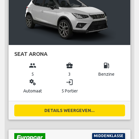
SEAT ARONA
group
business_center
local_gas_station
5
3
Benzine
miscellaneous_services
login
Automaat
5 Portier
DETAILS WEERGEVEN...
MIDDENKLASSE