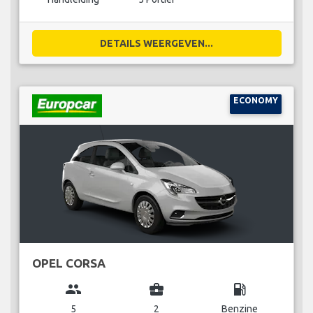
DETAILS WEERGEVEN...
ECONOMY
OPEL CORSA
group
business_center
local_gas_station
5
2
Benzine