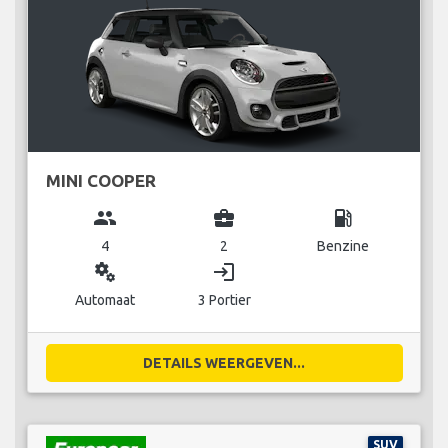
MINI COOPER
group
business_center
local_gas_station
4
2
Benzine
miscellaneous_services
login
Automaat
3 Portier
DETAILS WEERGEVEN...
SUV