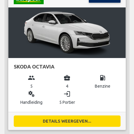
SKODA OCTAVIA
group
business_center
local_gas_station
5
4
Benzine
miscellaneous_services
login
Handleiding
5 Portier
DETAILS WEERGEVEN...