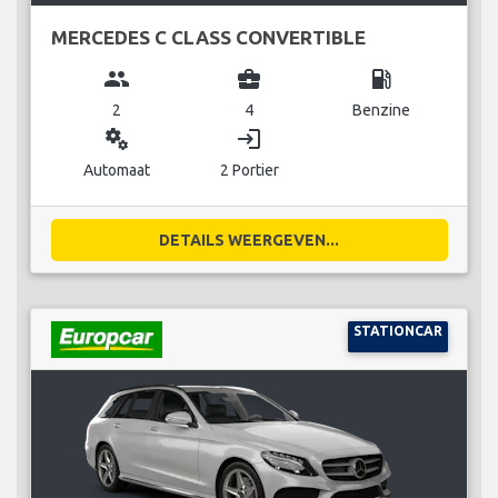
MERCEDES C CLASS CONVERTIBLE
group
business_center
local_gas_station
2
4
Benzine
miscellaneous_services
login
Automaat
2 Portier
DETAILS WEERGEVEN...
STATIONCAR