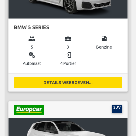
BMW 5 SERIES
group
business_center
local_gas_station
5
3
Benzine
miscellaneous_services
login
Automaat
4 Portier
DETAILS WEERGEVEN...
SUV