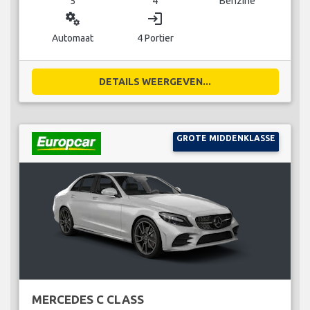
5
4
Benzine
miscellaneous_services
login
Automaat
4 Portier
DETAILS WEERGEVEN...
GROTE MIDDENKLASSE
MERCEDES C CLASS