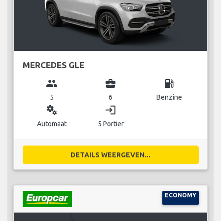
MERCEDES GLE
group
business_center
local_gas_station
5
6
Benzine
miscellaneous_services
login
Automaat
5 Portier
DETAILS WEERGEVEN...
ECONOMY