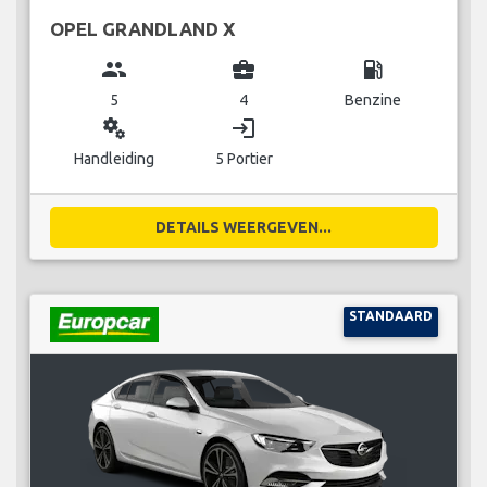
OPEL GRANDLAND X
group
business_center
local_gas_station
5
4
Benzine
miscellaneous_services
login
Handleiding
5 Portier
DETAILS WEERGEVEN...
STANDAARD