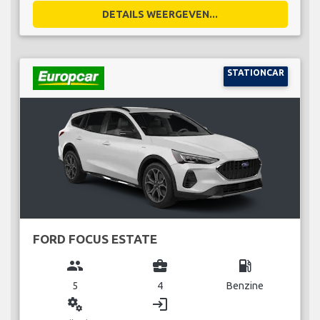
DETAILS WEERGEVEN...
STATIONCAR
FORD FOCUS ESTATE
group
business_center
local_gas_station
5
4
Benzine
miscellaneous_services
login