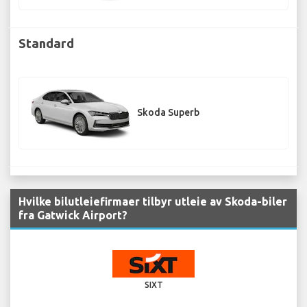
Standard
Skoda Superb
Hvilke bilutleiefirmaer tilbyr utleie av Skoda-biler
fra Gatwick Airport?
SIXT