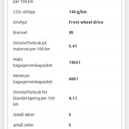
per 100 km
CO2-utslipp
140 g/km
Drivhjul
Front wheel drive
Brensel
95
Drivstofforbruk på
5.4 l
motorvei per 100 km
Maks
1950 l
bagasjeromskapasitet
Minimum
660 l
bagasjeromskapasitet
Drivstofforbruk for
blandet kjøring per 100
6.1 l
km
Antall dører
5
antall seter
5