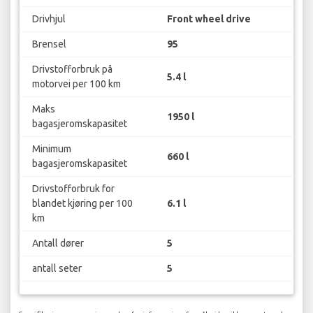
Drivhjul
Front wheel drive
Brensel
95
Drivstofforbruk på
5.4 l
motorvei per 100 km
Maks
1950 l
bagasjeromskapasitet
Minimum
660 l
bagasjeromskapasitet
Drivstofforbruk for
blandet kjøring per 100
6.1 l
km
Antall dører
5
antall seter
5