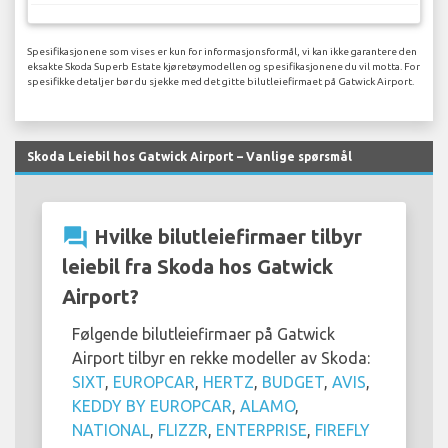
Spesifikasjonene som vises er kun for informasjonsformål, vi kan ikke garantere den
eksakte Skoda Superb Estate kjøretøymodellen og spesifikasjonene du vil motta. For
spesifikke detaljer bør du sjekke med det gitte bilutleiefirmaet på Gatwick Airport.
Skoda Leiebil hos Gatwick Airport – Vanlige spørsmål
question_answer
Hvilke bilutleiefirmaer tilbyr
leiebil fra Skoda hos Gatwick
Airport?
Følgende bilutleiefirmaer på Gatwick
Airport tilbyr en rekke modeller av Skoda:
SIXT
,
EUROPCAR
,
HERTZ
,
BUDGET
,
AVIS
,
KEDDY BY EUROPCAR
,
ALAMO
,
NATIONAL
,
FLIZZR
,
ENTERPRISE
,
FIREFLY