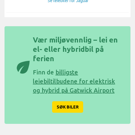
Se leiebiler for Jaguar
Vær miljøvennlig – lei en
el- eller hybridbil på
ferien
eco
Finn de
billigste
leiebiltilbudene for elektrisk
og hybrid på Gatwick Airport
SØK BILER