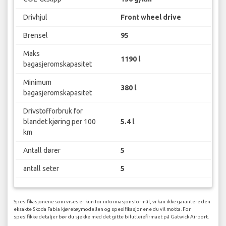
Drivhjul
Front wheel drive
Brensel
95
Maks
1190 l
bagasjeromskapasitet
Minimum
380 l
bagasjeromskapasitet
Drivstofforbruk for
blandet kjøring per 100
5.4 l
km
Antall dører
5
antall seter
5
Spesifikasjonene som vises er kun for informasjonsformål, vi kan ikke garantere den
eksakte Skoda Fabia kjøretøymodellen og spesifikasjonene du vil motta. For
spesifikke detaljer bør du sjekke med det gitte bilutleiefirmaet på Gatwick Airport.