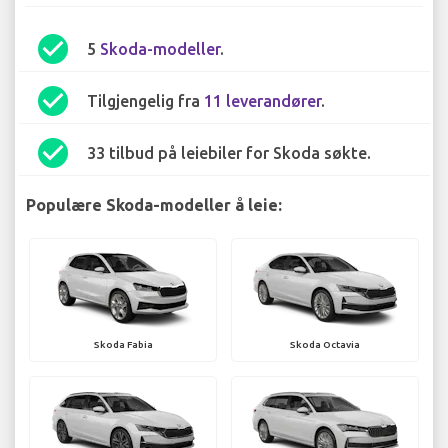
check_circle
5
Skoda-modeller
.
check_circle
Tilgjengelig fra
11 leverandører
.
check_circle
33 tilbud på leiebiler for Skoda søkte.
Populære Skoda-modeller å leie:
Skoda Fabia
Skoda Octavia