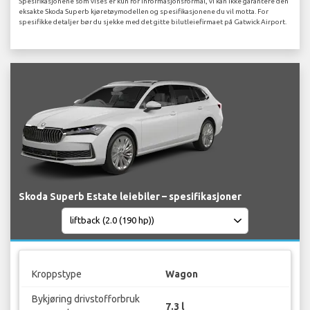
Spesifikasjonene som vises er kun for informasjonsformål, vi kan ikke garantere den
eksakte Skoda Superb kjøretøymodellen og spesifikasjonene du vil motta. For
spesifikke detaljer bør du sjekke med det gitte bilutleiefirmaet på Gatwick Airport.
Skoda Superb Estate leiebiler – spesifikasjoner
Kroppstype
Wagon
Bykjøring drivstofforbruk
7.3 l