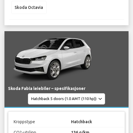
Skoda Octavia
Skoda Fabia leiebiler – spesifikasjoner
Kroppstype
Hatchback
CO2-utslipp
136 g/km