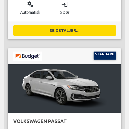
miscellaneous_services
login
Automatisk
5 Dør
SE DETALJER...
STANDARD
VOLKSWAGEN PASSAT