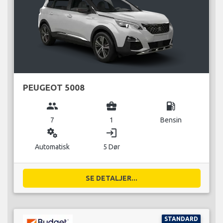
PEUGEOT 5008
group
business_center
local_gas_station
7
1
Bensin
miscellaneous_services
login
Automatisk
5 Dør
SE DETALJER...
STANDARD