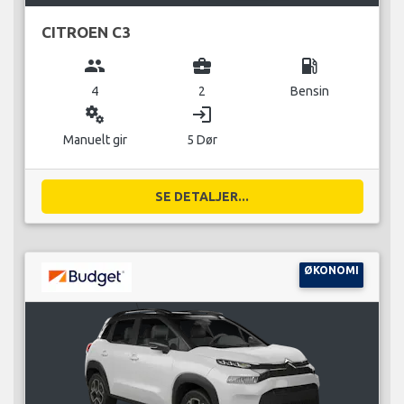
CITROEN C3
group
business_center
local_gas_station
4
2
Bensin
miscellaneous_services
login
Manuelt gir
5 Dør
SE DETALJER...
ØKONOMI