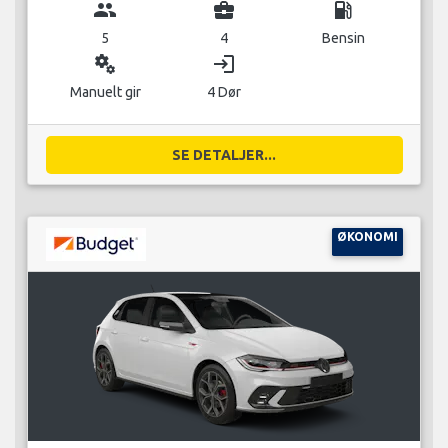
group
business_center
local_gas_station
5
4
Bensin
miscellaneous_services
login
Manuelt gir
4 Dør
SE DETALJER...
ØKONOMI