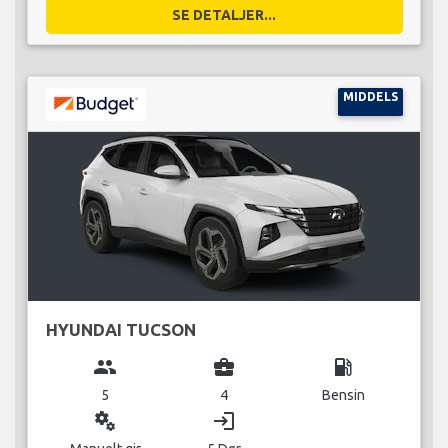
SE DETALJER...
MIDDELS
HYUNDAI TUCSON
group
business_center
local_gas_station
5
4
Bensin
miscellaneous_services
login