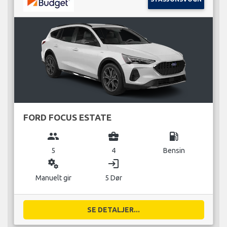
FORD FOCUS ESTATE
group
business_center
local_gas_station
5
4
Bensin
miscellaneous_services
login
Manuelt gir
5 Dør
SE DETALJER...