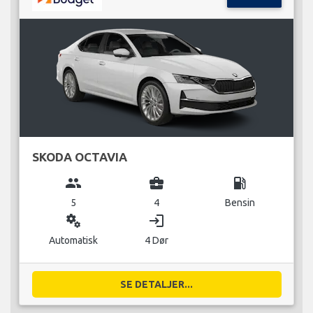
SKODA OCTAVIA
group
business_center
local_gas_station
5
4
Bensin
miscellaneous_services
login
Automatisk
4 Dør
SE DETALJER...