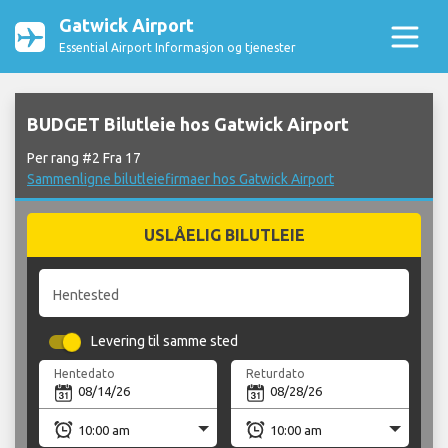
Gatwick Airport
Essential Airport Informasjon og tjenester
BUDGET Bilutleie hos Gatwick Airport
Per rang #2 Fra 17
Sammenligne bilutleiefirmaer hos Gatwick Airport
USLÅELIG BILUTLEIE
Hentested
Levering til samme sted
Hentedato
Returdato