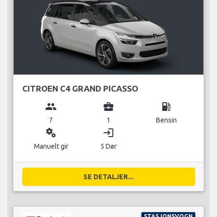
CITROEN C4 GRAND PICASSO
group
business_center
local_gas_station
7
1
Bensin
miscellaneous_services
login
Manuelt gir
5 Dør
SE DETALJER...
STASJONSVOGN