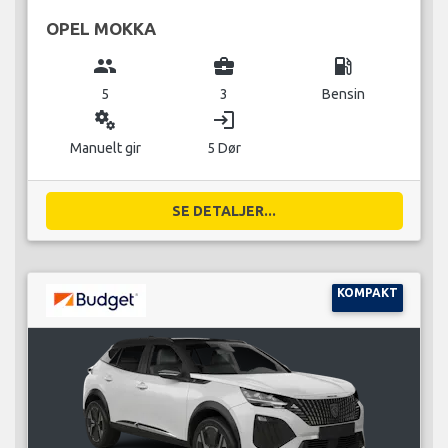
OPEL MOKKA
group
business_center
local_gas_station
5
3
Bensin
miscellaneous_services
login
Manuelt gir
5 Dør
SE DETALJER...
KOMPAKT