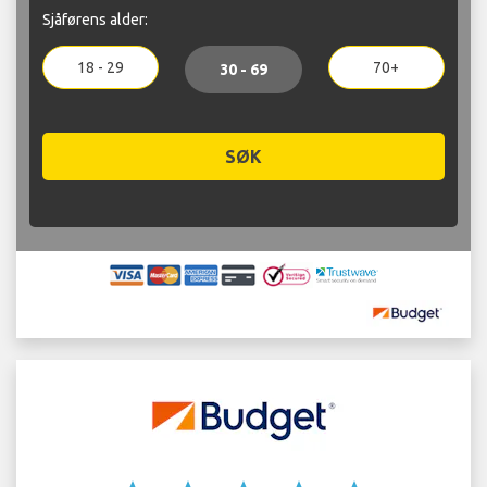
Sjåførens alder:
18 - 29
70+
30 - 69
SØK