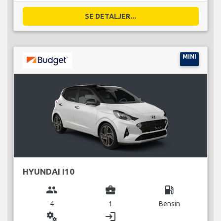
SE DETALJER...
MINI
HYUNDAI I10
group
business_center
local_gas_station
4
1
Bensin
miscellaneous_services
login