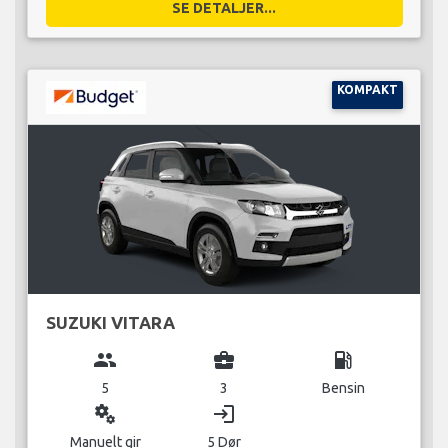
SE DETALJER...
KOMPAKT
SUZUKI VITARA
group
business_center
local_gas_station
5
3
Bensin
miscellaneous_services
login
Manuelt gir
5 Dør