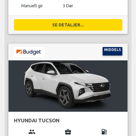
Manuelt gir
3 Dør
SE DETALJER...
MIDDELS
HYUNDAI TUCSON
group
business_center
local_gas_station