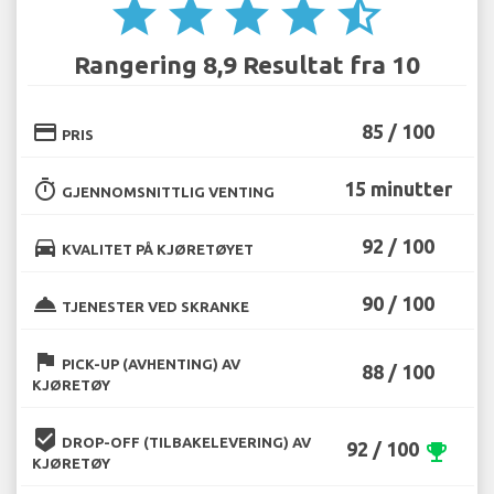
star
star
star
star
star_half
Rangering 8,9 Resultat fra 10
credit_card
85 / 100
PRIS
timer
15 minutter
GJENNOMSNITTLIG VENTING
directions_car
92 / 100
KVALITET PÅ KJØRETØYET
room_service
90 / 100
TJENESTER VED SKRANKE
flag
PICK-UP (AVHENTING) AV
88 / 100
KJØRETØY
beenhere
DROP-OFF (TILBAKELEVERING) AV
92 / 100
emoji_events
KJØRETØY