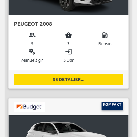
PEUGEOT 2008
group
business_center
local_gas_station
5
3
Bensin
miscellaneous_services
login
Manuelt gir
5 Dør
SE DETALJER...
KOMPAKT