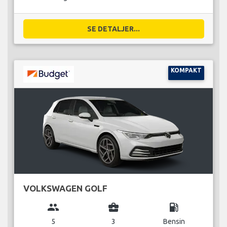
SE DETALJER...
KOMPAKT
VOLKSWAGEN GOLF
group
business_center
local_gas_station
5
3
Bensin