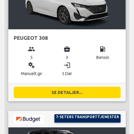
PEUGEOT 308
group
business_center
local_gas_station
5
3
Bensin
miscellaneous_services
login
Manuelt gir
5 Dør
SE DETALJER...
7-SETERS TRANSPORTTJENESTER