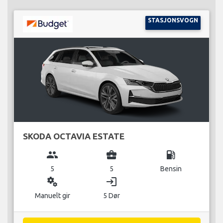
STASJONSVOGN
SKODA OCTAVIA ESTATE
group
business_center
local_gas_station
5
5
Bensin
miscellaneous_services
login
Manuelt gir
5 Dør