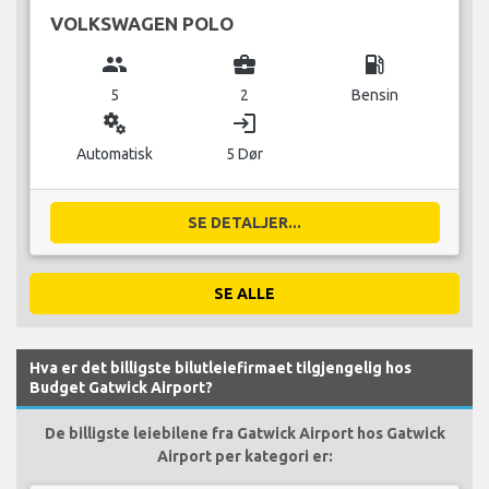
VOLKSWAGEN POLO
group
business_center
local_gas_station
5
2
Bensin
miscellaneous_services
login
Automatisk
5 Dør
SE DETALJER...
SE ALLE
Hva er det billigste bilutleiefirmaet tilgjengelig hos
Budget Gatwick Airport?
De billigste leiebilene fra Gatwick Airport hos Gatwick
Airport per kategori er: