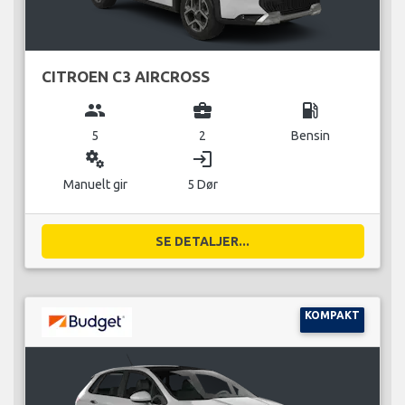
CITROEN C3 AIRCROSS
group
business_center
local_gas_station
5
2
Bensin
miscellaneous_services
login
Manuelt gir
5 Dør
SE DETALJER...
KOMPAKT