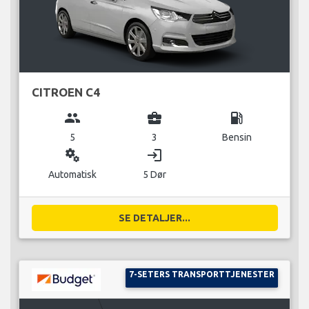
CITROEN C4
group
business_center
local_gas_station
5
3
Bensin
miscellaneous_services
login
Automatisk
5 Dør
SE DETALJER...
7-SETERS TRANSPORTTJENESTER