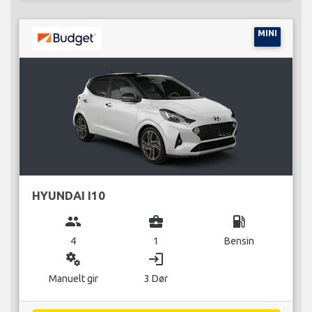
MINI
HYUNDAI I10
group
business_center
local_gas_station
4
1
Bensin
miscellaneous_services
login
Manuelt gir
3 Dør