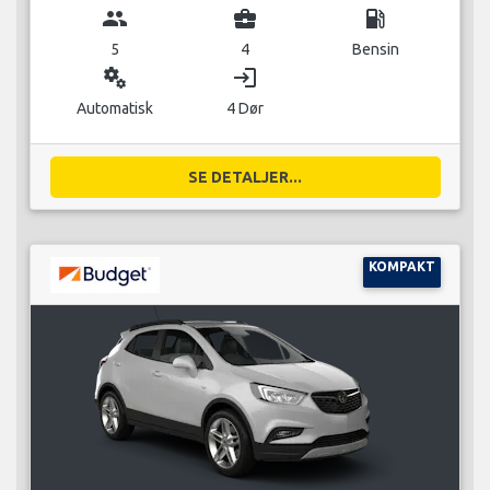
group
business_center
local_gas_station
5
4
Bensin
miscellaneous_services
login
Automatisk
4 Dør
SE DETALJER...
KOMPAKT