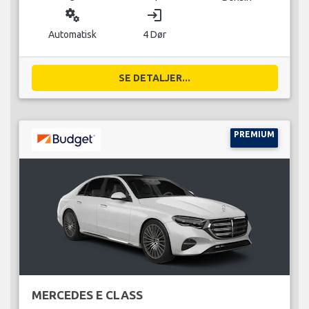
miscellaneous_services
login
Automatisk
4 Dør
SE DETALJER...
PREMIUM
MERCEDES E CLASS