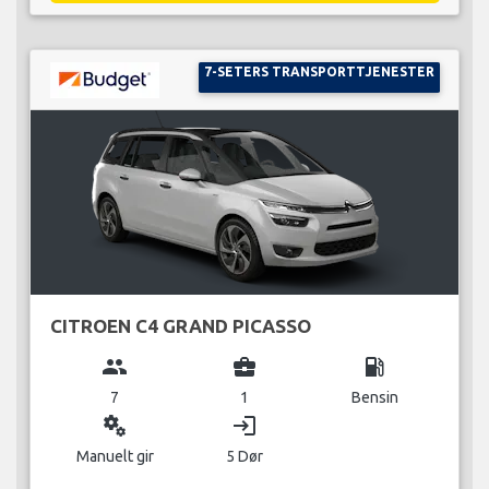
7-SETERS TRANSPORTTJENESTER
CITROEN C4 GRAND PICASSO
group
business_center
local_gas_station
7
1
Bensin
miscellaneous_services
login
Manuelt gir
5 Dør