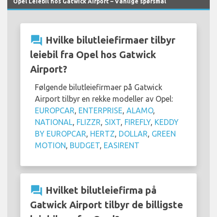
Opel Leiebil hos Gatwick Airport – Vanlige spørsmål
question_answer
Hvilke bilutleiefirmaer tilbyr
leiebil fra Opel hos Gatwick
Airport?
Følgende bilutleiefirmaer på Gatwick
Airport tilbyr en rekke modeller av Opel:
EUROPCAR
,
ENTERPRISE
,
ALAMO
,
NATIONAL
,
FLIZZR
,
SIXT
,
FIREFLY
,
KEDDY
BY EUROPCAR
,
HERTZ
,
DOLLAR
,
GREEN
MOTION
,
BUDGET
,
EASIRENT
question_answer
Hvilket bilutleiefirma på
Gatwick Airport tilbyr de billigste