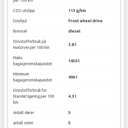
per 100 km
CO2-utslipp
113 g/km
Drivhjul
Front wheel drive
Brensel
diesel
Drivstofforbruk på
3.8 l
motorvei per 100 km
Maks
1450 l
bagasjeromskapasitet
Minimum
490 l
bagasjeromskapasitet
Drivstofforbruk for
blandet kjøring per 100
4.3 l
km
Antall dører
5
antall seter
5