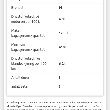
Brensel
95
Drivstofforbruk på
4.9 l
motorvei per 100 km
Maks
1255 l
bagasjeromskapasitet
Minimum
410 l
bagasjeromskapasitet
Drivstofforbruk for
blandet kjøring per 100
6.2 l
km
Antall dører
5
antall seter
5
Spesifikasjonene som vises er kun for informasjonsformål, vi kan ikke garantere den
eksakte Opel Crossland X kjøretøymodellen og spesifikasjonene du vil motta. For
spesifikke detaljer bør du sjekke med det gitte bilutleiefirmaet på Gatwick Airport.