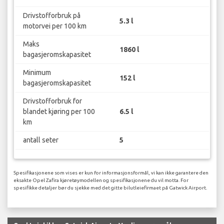
Drivstofforbruk på
5.3 l
motorvei per 100 km
Maks
1860 l
bagasjeromskapasitet
Minimum
152 l
bagasjeromskapasitet
Drivstofforbruk for
blandet kjøring per 100
6.5 l
km
antall seter
5
Spesifikasjonene som vises er kun for informasjonsformål, vi kan ikke garantere den
eksakte Opel Zafira kjøretøymodellen og spesifikasjonene du vil motta. For
spesifikke detaljer bør du sjekke med det gitte bilutleiefirmaet på Gatwick Airport.