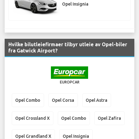
Opel Insignia
Hvilke bilutleiefirmaer tilbyr utleie av Opel-biler
fra Gatwick Airport?
EUROPCAR
Opel Combo
Opel Corsa
Opel Astra
Opel Crossland X
Opel Combo
Opel Zafira
Opel Grandland X
Opel Insignia