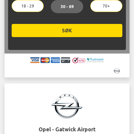
18 - 29
70+
30 - 69
SØK
Opel - Gatwick Airport