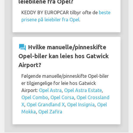
leiebilene fra Opel?
KEDDY BY EUROPCAR tilbyr ofte de
beste
prisene på leiebiler fra Opel
.
question_answer
Hvilke manuelle/pinneskifte
Opel-biler kan leies hos Gatwick
Airport?
Følgende manuelle/pinneskifte Opel-biler
er tilgjengelige for leie hos Gatwick
Airport:
Opel Astra
,
Opel Astra Estate
,
Opel Combo
,
Opel Corsa
,
Opel Crossland
X
,
Opel Grandland X
,
Opel Insignia
,
Opel
Mokka
,
Opel Zafira