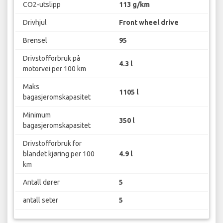
CO2-utslipp
113 g/km
Drivhjul
Front wheel drive
Brensel
95
Drivstofforbruk på
4.3 l
motorvei per 100 km
Maks
1105 l
bagasjeromskapasitet
Minimum
350 l
bagasjeromskapasitet
Drivstofforbruk for
blandet kjøring per 100
4.9 l
km
Antall dører
5
antall seter
5