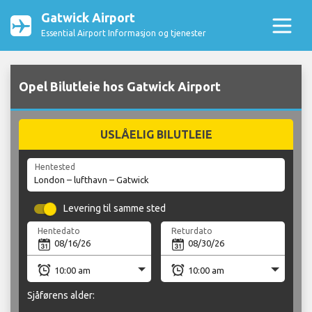
Gatwick Airport
Essential Airport Informasjon og tjenester
Opel Bilutleie hos Gatwick Airport
USLÅELIG BILUTLEIE
Hentested
Levering til samme sted
Hentedato
Returdato
Sjåførens alder: