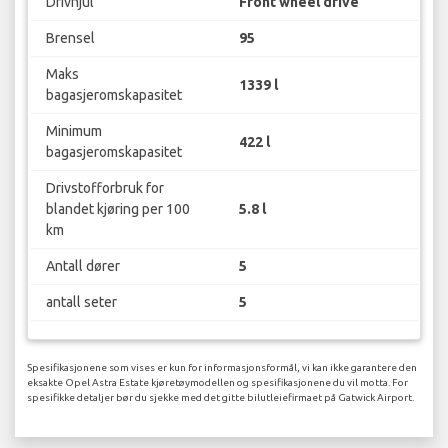
Drivhjul
Front wheel drive
Brensel
95
Maks
1339 l
bagasjeromskapasitet
Minimum
422 l
bagasjeromskapasitet
Drivstofforbruk for
blandet kjøring per 100
5.8 l
km
Antall dører
5
antall seter
5
Spesifikasjonene som vises er kun for informasjonsformål, vi kan ikke garantere den
eksakte Opel Astra Estate kjøretøymodellen og spesifikasjonene du vil motta. For
spesifikke detaljer bør du sjekke med det gitte bilutleiefirmaet på Gatwick Airport.