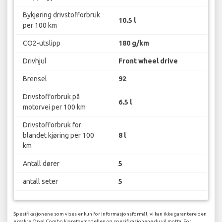
Bykjøring drivstofforbruk
10.5 l
per 100 km
CO2-utslipp
180 g/km
Drivhjul
Front wheel drive
Brensel
92
Drivstofforbruk på
6.5 l
motorvei per 100 km
Drivstofforbruk for
blandet kjøring per 100
8 l
km
Antall dører
5
antall seter
5
Spesifikasjonene som vises er kun for informasjonsformål, vi kan ikke garantere den
eksakte Opel Combo kjøretøymodellen og spesifikasjonene du vil motta. For