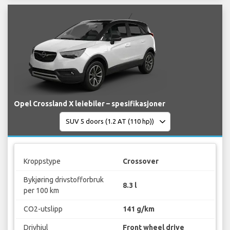
Opel Crossland X leiebiler – spesifikasjoner
Kroppstype
Crossover
Bykjøring drivstofforbruk
8.3 l
per 100 km
CO2-utslipp
141 g/km
Drivhjul
Front wheel drive