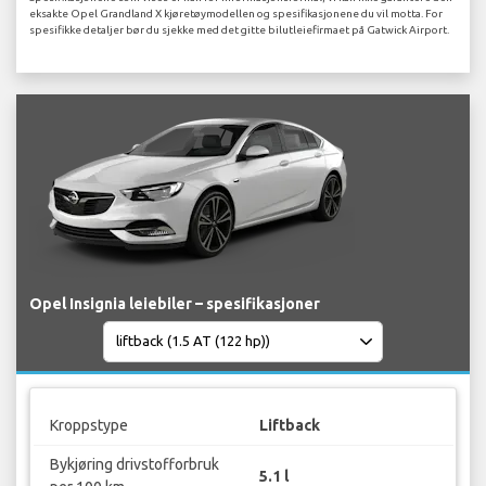
eksakte Opel Grandland X kjøretøymodellen og spesifikasjonene du vil motta. For
spesifikke detaljer bør du sjekke med det gitte bilutleiefirmaet på Gatwick Airport.
Opel Insignia leiebiler – spesifikasjoner
Kroppstype
Liftback
Bykjøring drivstofforbruk
5.1 l