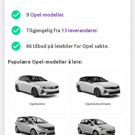
check_circle
9
Opel-modeller
.
check_circle
Tilgjengelig fra
13 leverandører
.
check_circle
86 tilbud på leiebiler for Opel søkte.
Populære Opel-modeller å leie:
Opel Astra
Opel Astra Estate