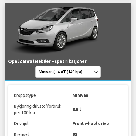
Opel Zafira leiebiler – spesifikasjoner
Kroppstype
Minivan
Bykjøring drivstofforbruk
8.5 l
per 100 km
Drivhjul
Front wheel drive
Brensel
95