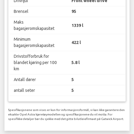
Drivhjul
Front wheel drive
Brensel
95
Maks
1339 l
bagasjeromskapasitet
Minimum
422 l
bagasjeromskapasitet
Drivstofforbruk for
blandet kjøring per 100
5.8 l
km
Antall dører
5
antall seter
5
Spesifikasjonene som vises er kun for informasjonsformål, vi kan ikke garantere den
eksakte Opel Astra kjøretøymodellen og spesifikasjonene du vil motta. For
spesifikke detaljer bør du sjekke med det gitte bilutleiefirmaet på Gatwick Airport.