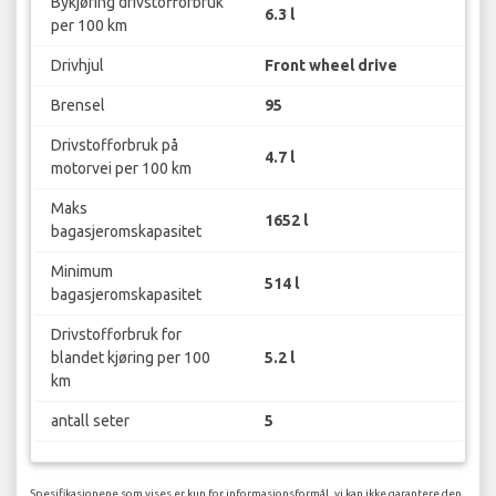
Bykjøring drivstofforbruk
6.3 l
per 100 km
Drivhjul
Front wheel drive
Brensel
95
Drivstofforbruk på
4.7 l
motorvei per 100 km
Maks
1652 l
bagasjeromskapasitet
Minimum
514 l
bagasjeromskapasitet
Drivstofforbruk for
blandet kjøring per 100
5.2 l
km
antall seter
5
Spesifikasjonene som vises er kun for informasjonsformål, vi kan ikke garantere den