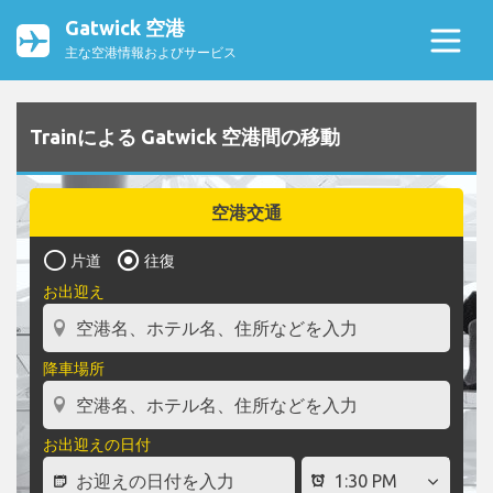
Gatwick 空港
主な空港情報およびサービス
Trainによる Gatwick 空港間の移動
空港交通
片道
往復
お出迎え
降車場所
お出迎えの日付