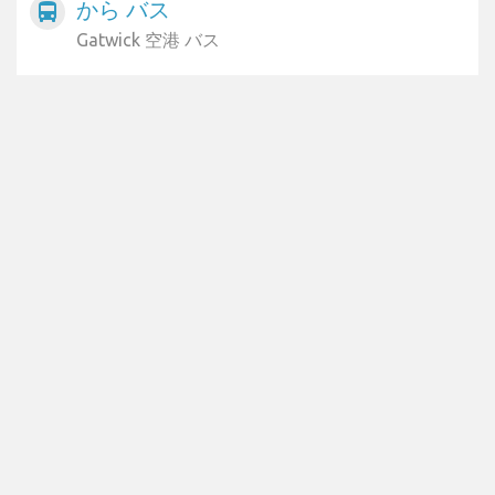
から バス
directions_bus
Gatwick 空港 バス