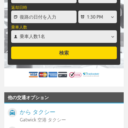
返却日時
乗車人数
検索
他の交通オプション
から タクシー
local_taxi
Gatwick 空港 タクシー